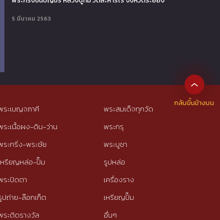
พระกริ่งชินบัญชร หลวงปู่ทิม วัดละหารไร่ จังหวัดระยอง
5 มีนาคม 2563
พระเบญจภาคี
พระสมเด็จทุกวัด
พระเนื้อผง-ดิน-ว่าน
พระกรุ
พระกริ่ง-พระชัย
พระบูชา
เหรียญหล่อ-ปั๊ม
รูปหล่อ
พระปิดตา
เครื่องราง
รูปถ่าย-ล๊อกเก็ต
เหรียญปั๊ม
พระติดรางวัล
อื่นๆ