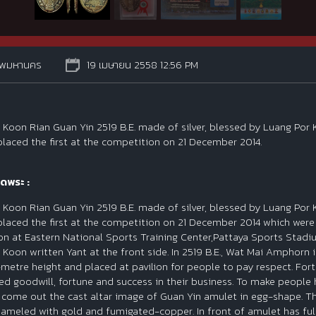
ทพมหานคร
19 เมษายน 2558 12:56 PM
 Koon Rian Guan Yin 2519 B.E. made of silver, blessed by Luang Po
placed the first at the competition on 21 December 2014.
ดพระ :
 Koon Rian Guan Yin 2519 B.E. made of silver, blessed by Luang Po
placed the first at the competition on 21 December 2014 which we
on at Eastern National Sports Training Center,Pattaya Sports Stadium
 Koon written Yant at the front side. In 2519 B.E., Wat Mai Amphorn
1-metre height and placed at pavilion for people to pay respect. F
ed goodwill, fortune and success in their business. To make people 
 come out the cast altar image of Guan Yin amulet in egg-shape. Ther
ameled with gold and fumigated-copper. In front of amulet has full