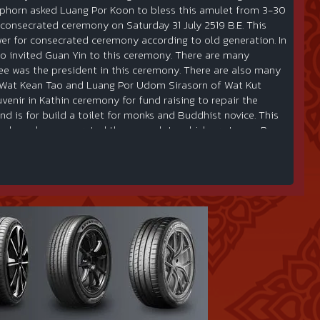
mphorn asked Luang Por Koon to bless this amulet from 3-30
g consecrated ceremony on Saturday 31 July 2519 B.E. This
er for consecrated ceremony according to old generation. In
also invited Guan Yin to this ceremony. There are many
 was the president in this ceremony. There are also many
 Wat Kean Tao and Luang Por Udom Sirasorn of Wat Kut
enir in Kathin ceremony for fund raising to repair the
d is for build a toilet for monks and Buddhist novice. This
ated monks consecrated these amulets ,which are Luang Pu
ns power of Guan Yin in the amulet. This makes the Guan Yin
ntly, all competitions always have this Guan Yin batch in the
please email me at veerachaimut@gmail.com or call me at
ow007 เหรียญเจ้าแม่กวนอิมหลวงพ่อคูณ วัดใหม่อัมพร พ.ศ. ๒๕๑๙
องเมืองพัทยา วันที่ ๒๑ ธันวาคม พ.ศ. ๒๕๕๗ ณ ศูนย์กีฬเแห่งชาติภาค
จ.นครราชสีมา ได้ทำการหล่อรูปจำลองพระโพธิสัตย์กวนอิม ขนาดความ
้ที่มาสักการะมากมายนั้น ต่างก็ประสบความสวัสดีมีโชคลาภ ทำมา
ธิสัตย์กวมอิม ทางวัดใหม่อัมพรจึงได้จัดสร้างเหรียญรูปเหมือนของ
ะไหล่ทอง และทองแดงรมน้ำตาล ลักษณะเหรียญ ด้านหน้าเป็นรูปเจ้าแม่
มทั้งภยันตรายต่างๆ ส่วนด้านหลังจารึกอักขระยันต์ของหลวงพ่อคูณ
ต่วันที่ ๓-๓๐ กรกฎาคม พ.ศ. ๒๕๑๙ เป็นเวลา ๒๗ วัน แล้วนำเข้าพิธี
 ค่ำ เดือน ๙ อันป็นวันอมฤตโชคตามคติโบราณ ในพิธีดังกล่าวได้มีการ