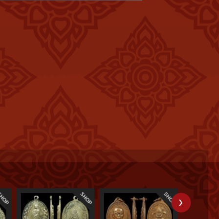
ย สำหรับพระเกจิอาจารย์ที่นิมนต์มาประกอบพิธีพุทธาภิเษกครั้งนั้น
ารย์ดังแห่งเมืองโคราช อาทิ พระครูอโศกวุฒิ วัดแก่นท้าว, พระครูอุ
วัดได้สร้างแจกเป็นที่ระลึกในการทอดกฐินหาทุนซ่อมหลังคาพระ
หรียญดังกล่าวได้จัดว่าเป็นเหรียญทูอินวัน โดยมีพระเกจิอาจารย์
กเสกแล้ว ยังได้บารมีจากเจ้าแม่กวนอิมบรรจุลงในเหรียญ จึงทำให้
จุบันงานประกวดพระที่เป็นงานใหญ่จะต้องมีเหรียญรุ่นเจ้าแม่กวน