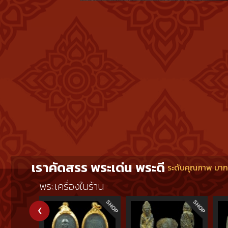
ประกอบพิธี
ผู้ที่มาเป
ดมศิลาภรณ์
อุโบสถ และ
ชื่อดังคือ
พุทธคุณขอ
อิม พ.ศ. 
เราคัดสรร พระเด่น พระดี
ระดับคุณภาพ มากกว
พระเครื่องในร้าน