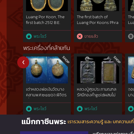
Luang Por Koon, The
The first batch of
The
first batch 2512 B.E.
Luang Por Koons Phra
Lua
made of copper,
Kring under Wat
Kri
created 10,000
Kogsawai in B.E. 2515.
Kog
พระโชว์
ขายแล้ว
pieces. This one
This one placed the
Thi
placed the first two
third at the
sec
พระเครื่องที่คล้ายกัน
times from
competition on 20
co
competition on 20
September 2558
Se
October and 8
which were held by
whi
December 2013, and
Municipal
Mu
got the second one
Thadpanom District
Th
time from
and Amphoe
an
competition on 3
Thadpanom Buddha
Th
เต่าหลวงพ่อเงินวัดบาง
หลวงปู่ศุขประภามณฑล
จอบ
November 2013.
Image Association
Im
คลานพ.ศ.๒๔๕๑จ.พิจิตร
รัศมีทองคำgoldผสมไม่
บาง
เนื้อโลหะผสม
ผ่านการใช้วัดปากคลอง
รพ
ทองคำgoldสภาพ
มะขามเฒ่าฯ๒๔๖๖ สวย
ทอ
พระโชว์
พระโชว์
ใช้{rare show}
แชมป์{rare show}
แม็กกาซีนพระ
เรารวมสาระความรู้ และ บทความเกี่