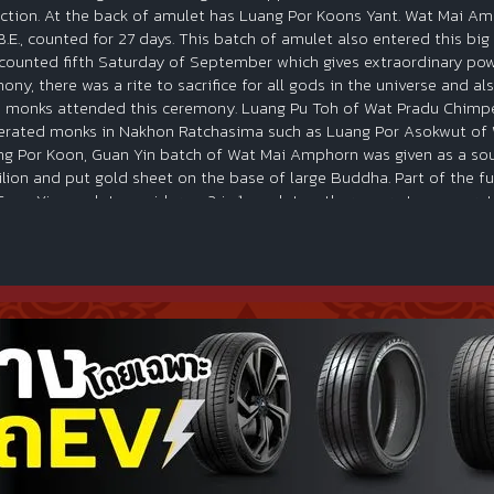
ction. At the back of amulet has Luang Por Koons Yant. Wat Mai A
B.E., counted for 27 days. This batch of amulet also entered this bi
counted fifth Saturday of September which gives extraordinary pow
ony, there was a rite to sacrifice for all gods in the universe and 
 monks attended this ceremony. Luang Pu Toh of Wat Pradu Chimpee
erated monks in Nakhon Ratchasima such as Luang Por Asokwut of
ng Por Koon, Guan Yin batch of Wat Mai Amphorn was given as a souv
lion and put gold sheet on the base of large Buddha. Part of the fun
Guan Yin amulet consider as 2 in 1 amulet as there were two vener
t Pradu Chimpee and Luang Por Koon of Wat Baanrai. It also contai
 all the power such as kindness, fortune, luck and protection. Curre
on's categories. If you require additional information, would you 
hone) +6684-700-6873. Or at WeChat, LINE. My user ID is greenyell
องค์นี้ได้ที่๑ งานประกวดพระเครื่องจัดโดยเมืองพัทยาร่วมกับสมาคมพระเครื่
มืองพัทยา จังหวัดชลบุรี เมื่อปี พ.ศ. ๒๕๑๙ ทางวัดใหม่อัมพร อ.สูงเนิน 
 ตั้งประดิษฐานบนศาลาการเปรียญเพื่อให้ประชาชนได้สักการะบูชา ปรากฏว่าผู
ญรุ่งเรืองโดยทั่วหน้ากัน และเพื่อให้ประชาชนมีโอกาสได้บูชารูปจำลองพระโพ
อิม เป็นเหรียญรูปไข่หูในตัว มีด้วยกัน ๔ เนื้อ ได้แก่ ทองคำ เงิน ทองแดงก
ับยืนเต็มองค์ จารึกอักขระซึ่งมีอานุภาพบำบัดและป้องกันโรคภัยไข้เจ็บรว
นการนี้ทางวัดใหม่อัมพร ได้ขอให้หลวงพ่อคูณแผ่เมตตาปลุกเสกเหรียญให้ตั้งแ
ใหญ่อีกครั้งในวันเสาร์ที่ ๓๑ กรกฎาคม พ.ศ. ๒๕๑๙ ซึ่งตรงกับวันเสาร์ขึ้น ๕