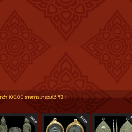
บวงสรวงเทพเจ้าทั่วจักรวาล และได้อัญเชิญเจ้าแม่กวนอิมเสด็จมาในพิธีอีกด้ว
็นประธานได้แก่พระเดชพระคุณหลวงปู่โต๊ะ วัดประดู่ฉิมพลี รวมไปถึงพระเกจิอาจ
 วัดกุดเวียน เป็นต้น เหรียญเจ้าแม่กวนอิมหลวงพ่อคูณวัดใหม่อัมพรนี้ ทาง
ปิดทองแท่นพระประธาน รวมทั้งก่อสร้างห้องน้ำของพระภิกษุสามเณรอีกด้วย เ
หลวงปู่โต๊ะ วัดประดู่ฉิมพลี และหลวงพ่อคูณ วัดบ้านไร่ เป็นผู้อธิษฐานจิตปลุ
งเหรียญดังกล่าวมีอย่างครบถ้วนทั้งเมตตา โชคลาภ แคล้วคลาด คงกะพัน ปัจ
๒๕๑๙ อยู่ในรายการประกวดพระโต๊ะหลวงพ่อคูณเกือบทุกงาน
่า 100,00 รายการมารวมไว้ ที่นี่!!