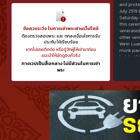
and prote
July 2519 
Saturday 
this cerem
ข้อควรระวัง ในการเช่าพระผ่านเว็ปไซต์
venerated
ต้องตรวจสอบพระ และ ตกลงเงื่อนไขการรับ
other ven
ประกัน ให้เรียบร้อย
Wein. Lua
หากไม่เคยติดต่อ หรือรู้จักผู้ให้เช่ามาก่อน
monk pavi
แนะนำให้นัดดูองค์จริง
batch of 
ทางเวปเป็นสื่อกลาง ไม่มีส่วนในการเช่า
Toh of Wa
พระ
amulet has
competiti
(mobile p
เนื้อเงิน 
ตะวันออก เ
สูง ๑ เมตร
ค้าขายเจริ
เจ้าแม่กวน
กวนอิมประท
ปริสุทโธ ใ
พุทธาภิเษก