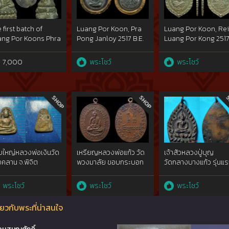
 first batch of
Luang Por Koon, Pra
Luang Por Koon, Re
ng Por Koons Phra
Pong Janloy 2517 B.E.
Luang Por Kong 251
ng under Wat
This piece is black
B.E. (Luang Por Kong
sawai in B.E. 2515.
and placed the first at
is Luang Por Koon
7,000
พระโชว์
พระโชว์
s one placed the
the competition on 3
master) made of
ond at the
March 2556 B.E. which
silver. This one plac
mpetition on 20
were held by The
the first two times o
ptember 2558
Commander of
15 June 2014 and 21
ch were held by
Chiengrai Province
December 2014
nicipal
Military and Thai
competitions.
adpanom District
Buddha Image
d Amphoe
Admiration
adpanom Buddha
Association Northern
ใหญ่หลวงพ่อเงินวัด
เหรียญหลวงพ่อแก้ว วัด
เจ้าสัวหลวงปู่บุญ
age Association
Part,
คลาน จ.พิจิต
พวงมาลัย ขอบกระบอก
วัดกลางบางแก้ว รุ่นแ
.ศ.๒๔๖๐ โลหะผสม
สวยแชมป์(บล็อกวัดหา
ปีพ.ศ.2477 จ.นครปฐม
งคำgold{rare show}
ยากสุดๆ){rare show}
rare​ show
พระโชว์
พระโชว์
พระโชว์
ยวกับพระที่น่าสนใจ