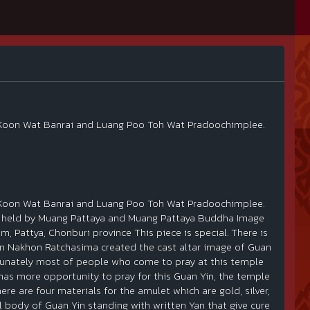
r Koon Wat Banrai and Luang Poo Toh Wat Pradoochimplee.
r Koon Wat Banrai and Luang Poo Toh Wat Pradoochimplee.
re held by Muang Pattaya and Muang Pattaya Buddha Image
, Pattya, Chonburi province This piece is special. There is
 in Nakhon Ratchasima created the cast altar image of Guan
ortunately most of people who come to pray at this temple
has more opportunity to pray for this Guan Yin, the temple
e are four materials for the amulet which are gold, silver,
 body of Guan Yin standing with written Yan that give cure