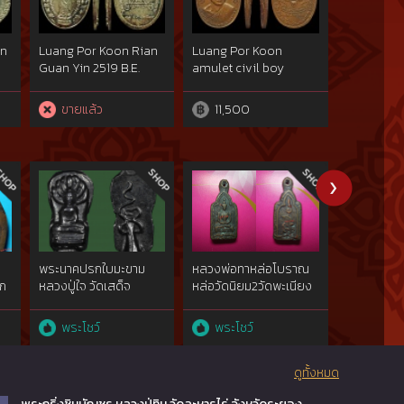
in
Luang Por Koon Rian
Luang Por Koon
Luang Po
7
Guan Yin 2519 B.E.
amulet civil boy
amulet civ
made of silver,
scouts batch 2520 B.E.
scouts bat
blessed by Luang Por
made of copper. This
made of c
ขายแล้ว
11,500
10,00
Koon Wat Banrai and
is the most popular
is normal 
ed
Luang Poo Toh Wat
block with Thai
one place
n
Pradoochimplee. This
number nine ๙ and
second at
one placed the first at
Thai alphabet ท with
competitio
the competition on 21
dot (ทฺ). This one
2558 whic
December 2014.
placed the first at the
by Provinc
competition on 22
Region 4 
February 2015.
Jubilee C
Hall,
พระนาคปรกใบมะขาม
หลวงพ่อทาหล่อโบราณ
จอบเล็กยุคต
รก
หลวงปู่ใจ วัดเสด็จ
หล่อวัดนิยม2วัดพะเนียง
บางคลาน
แตก{ม.พ่อทาแท้นิยม}
ทองคำgold
จ.นครปฐม(rare show)
show}ไม่ผ่า
พระโชว์
พระโชว์
พระโชว
ดูทั้งหมด