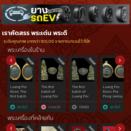
เราคัดสรร พระเด่น พระดี
ระดับคุณภาพ มากกว่า 100,00 รายการมารวมไว้ ที่นี่!!
พระเครื่องในร้าน
Luang Por
The first
The first
Luang Por
Koon, The
batch of
batch of
Koon, Pra
first batch
Luang Por
Luang Por
Pong Janloy
2512 B.E.
Koons Phra
Koons Phra
2517 B.E. This
made of
Kring under
Kring under
piece is
พระโชว์
ขายแล้ว
7,000
พระโชว์
copper,
Wat
Wat
black and
created
Kogsawai in
Kogsawai in
placed the
พระเครื่องที่คล้ายกัน
10,000
B.E. 2515. This
B.E. 2515. This
first at the
pieces. This
one placed
one placed
competition
one placed
the third at
the second
on 3 March