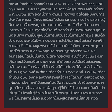
me at (mobile phone) 084-700-6873.Or at WeChat, LINE.
My user ID is greenyellow007 หลวงพ่อคูณ พระผงจันทร์ลอย
พ.ศ. ๒๕๑๗ สีดำ องค์นี้ดืที่๑ งานประกวดพระจัดโดยผู้บังคับการ
จังหวัดทหารบกเชียงรายร่วมกับประธานกรรมการบริหารสมาคมผู้
นิยมพระเครื่องพระบูชาไทย ภาคเหนือเขต๑ วันที่ ๓ มีนาคม พ.ศ.
๒๕๕๖ ณ โรงแรมดุสิตไอส์แลนด์ รีสอร์ท จังหวัดเชียงราย คุณมา
นิตย์ ปัทพี ท่านเป็นผู้หนึ่งในการมีส่วนร่วมในการเปิดกรุพระสมเด็จ
วัดบางขุนพรหมในปีพ.ศ. ๒๕๐๐ ท่านได้เก็บสะสมชิ้นส่วนที่แตกหัก
ของสมเด็จวัดบางขุนพรหมไว้จำนวนหนึ่ง ในปีพ.ศ. ๒๕๑๗ คุณมา
นิตย์ได้มากราบหลวงพ่อคูณและขออนุญาตจัดสร้างพระผง
จันทร์ลอย โดยใช้ชิ้นส่วนที่แตกหักของพระสมเด็จบางขุนพรหมที่
เก็บสะสมไว้ตอนเปิดกรุ และผงเก่าที่เก็บสะสมไว้เป็นเป็นส่วนผสม
หลัก พระผงจันทร์ลอยที่จัดสร้างมีด้วยกัน ๓ สีคือ ๑ สีดำ สร้าง
จำนวน ๑๐๐ องค์ ๒ สีขาว สร้างจำนวน ๑๐๐ องค์ 3 สีชมพู สร้าง
จำนวน ๑๐๐ องค์ หลังจากสร้างเสร็จแล้ว ได้นำมาให้หลวงพ่อคูณ
แผ่เมตตาปลุกเสกที่วัดสระแก้วในปีพ.ศ. ๒๕๑๗ จัดเป็นของหายาก
สุดๆอีกรุ่นหนึ่งของหลวงพ่อคูณ ผู้ที่เก็บไว้ต่างหวงแหนยิ่งนัก นัก
เล่นรุ่นใหม่อาจไม่รู้จักและไม่เคยเห็นพระรุ่นนี้ ปัจจุบันงานประกวด
พระไม่มีรายการนี้แล้ว เนื่องจากไม่มีผู้ส่งรายการนี้เข้าประกวด