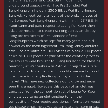
one of the people who took part in opening of
underground pagoda which had Pra Somded Wat
Bangkhunprom inside in 2500 BE. at Wat Bangkhunprom,
Bangkok. He kept some amount of the broken pieces of
Pra Somded Wat Bangkhunprom with him. In 2517 B.E., Mr.
Manit came and paid respect to Luang Por Koon, then
asked permission to create Pra Pong Janroy amulet by
using broken pieces of Pra Somded of Wat
Bangkhunprom which he kept for many years and old
powder as the main ingredient. Pra Pong Janroy amulets
have 3 colors which are 1. 100 pieces of black 2. 100 pieces
of white 3. 100 pieces of pink After the creation process,
the amulets were brought to Luang Por Koon for blessing
ceremony at Wat Srakeaw in 2517 B.E. It regard as a rare
batch amulet from Luang Por Koon. No one wants to sell
it, so there is no any Pra Pong Janroy amulet in the
market. This make new collectors dont know and never
seen this amulet. Nowadays this batch of amulet was
cancelled from the competition list of Luang Por Koon
amulets due to no amulet sending to join the
competition. If you require additional information, would
you please email me at veerachaimut@gmail.com or call