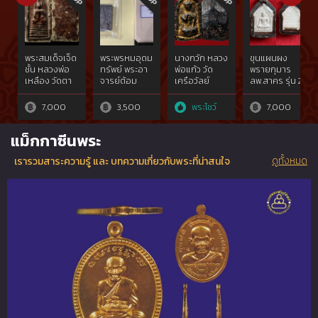
the first two
the
at the
2556 B.E.
times from
competition
competition
which were
competition
on 20
on 20
held by The
on 20
September
September
Commander
October and
2558 which
2558 which
of Chiengrai
พระสมเด็จเจ็ด
พระพรหมอุดม
นางกวัก หลวง
ขุนแผนผง
8 December
were held by
were held by
Province
ชั้น หลวงพ่อ
ทรัพย์ พระอา
พ่อแก้ว วัด
พรายกุมาร
2013, and got
Municipal
Municipal
Military and
เหลือง วัดตา
จารย์ต้อม
เครือวัลย์
ลพ.สาคร รุ่น 2
the second
Thadpanom
Thadpanom
Thai Buddha
ด้วง
ปี 2538
one time
District and
District and
Image
7,000
3,500
พระโชว์
7,000
from
Amphoe
Amphoe
Admiration
competition
Thadpanom
Thadpanom
Association
on 3
Buddha
Buddha
Northern
แม็กกาซีนพระ
November
Image
Image
Part,
2013.
Association
Association
ดูทั้งหมด
เรารวมสาระความรู้ และ บทความเกี่ยวกับพระที่น่าสนใจ