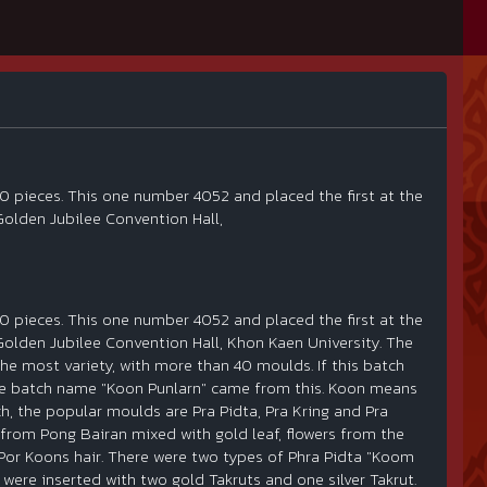
00 pieces. This one number 4052 and placed the first at the
Golden Jubilee Convention Hall,
00 pieces. This one number 4052 and placed the first at the
Golden Jubilee Convention Hall, Khon Kaen University. The
he most variety, with more than 40 moulds. If this batch
he batch name "Koon Punlarn" came from this. Koon means
h, the popular moulds are Pra Pidta, Pra Kring and Pra
 from Pong Bairan mixed with gold leaf, flowers from the
 Por Koons hair. There were two types of Phra Pidta "Koom
were inserted with two gold Takruts and one silver Takrut.