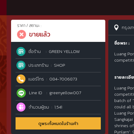
ราคา / สถานะ :
กรุงเ
ขายแล้ว
ชื่อพระ :
ชื่อร้าน
GREEN YELLOW
Luang Por
competiti
ประเภทร้าน
SHOP
รายละเอีย
เบอร์โทร
084-7006873
Luang Por
Line ID
greenyellow007
competiti
batch of 
could all
จำนวนผู้ชม
1,541
Luang Por
Sangkajai
ดูพระทั้งหมดในร้านค้า
shrines o
Punlarn":