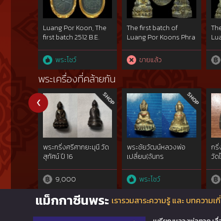
Luang Por Koon, The
The first batch of
The
first batch 2512 B.E.
Luang Por Koons Phra
Lua
made of copper,
Kring under Wat
Kri
created 10,000
Kogsawai in B.E. 2515.
Kog
พระโชว์
ขายแล้ว
pieces. This one
This one placed the
Thi
placed the first two
third at the
sec
พระเครื่องที่คล้ายกัน
times from
competition on 20
co
competition on 20
September 2558
Se
October and 8
which were held by
whi
December 2013, and
Municipal
Mu
got the second one
Thadpanom District
Th
time from
and Amphoe
an
competition on 3
Thadpanom Buddha
Th
พระกริ่งศรีศากยะมุนี วัด
พระชัยวัฒน์หลวงพ่อ
กริ
November 2013.
Image Association
Im
สุทัศน์ ปี 16
เปลี่ยน(จันทร
วัด
โชติ)ทองคำgoldผสมพ.ศ.๒๔๘๒จ.
show}
9,000
พระโชว์
แม็กกาซีนพระ
เรารวมสาระความรู้ และ บทความเกี่