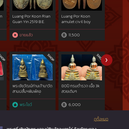
in
Luang Por Koon Rian
Luang Por Koon
Luang Po
7
Guan Yin 2519 B.E.
amulet civil boy
amulet civ
made of silver,
scouts batch 2520 B.E.
scouts bat
blessed by Luang Por
made of copper. This
made of c
ขายแล้ว
11,500
10,00
Koon Wat Banrai and
is the most popular
is normal 
ed
Luang Poo Toh Wat
block with Thai
one place
n
Pradoochimplee. This
number nine ๙ and
second at
one placed the first at
Thai alphabet ท with
competitio
the competition on 21
dot (ทฺ). This one
2558 whic
December 2014.
placed the first at the
by Provinc
competition on 22
Region 4 
February 2015.
Jubilee C
Hall,
พระชัยวัฒน์ท่านเจ้ามาวัด
80ปี กรมตำรวจ เนื้อ 3k
พระพุทธชิน
สามปลื้มฯพิมพ์คอ
สวยเดิมๆ
หนอก.ศ.๒๔๔๒ เนื้อสำริด
ทองคำgold{rare show}
พระโชว์
6,000
84,99
ดูทั้งหมด