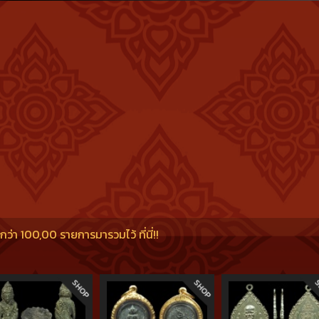
ณไว้ติดตัวจนลืมนึกถึงคติธรรมคำสอนของหลวงพ่อคูณ แม้หลวงพ่อคูณ ปริส
รกหลักธรรมคำสอนของพระพุทธเจ้าอยู่เสมอ เป็นการเตือนสติในการประพฤติปฏิ
ิตามคำสอนของหลวงพ่อจะเกิดประโยชน์สุขในการดำรงชีวิต ซึ่งจะเป็นผลต่
ดท้ายครับ "เป็นธรรมดา เมื่อสับเนื้อก็ต้องมีเศษเนื้อติดอยู่ที่เขียงบ้าง" วา
โยชน์ โดยมีคณะกรรมการของวัดคอยควบคุมดูแลเรื่องเงินทอง แต่ก็มีผู้สงส
าวสั่งสอนให้วางอุเบกขาในเรื่องนี้ เพราะถ้าหากเป็นจริงใครทำอะไรไว้ ก็ต้องรั
่า 100,00 รายการมารวมไว้ ที่นี่!!