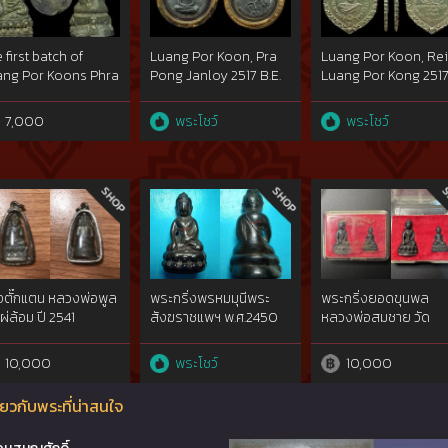
 first batch of
Luang Por Koon, Pra
Luang Por Koon, Re
ng Por Koons Phra
Pong Janloy 2517 B.E.
Luang Por Kong 251
ng under Wat
This piece is black
B.E. (Luang Por Kong
sawai in B.E. 2515.
and placed the first at
is Luang Por Koon
7,000
พระโชว์
พระโชว์
s one placed the
the competition on 3
master) made of
ond at the
March 2556 B.E. which
silver. This one plac
mpetition on 20
were held by The
the first two times o
ptember 2558
Commander of
15 June 2014 and 21
ch were held by
Chiengrai Province
December 2014
nicipal
Military and Thai
competitions.
adpanom District
Buddha Image
d Amphoe
Admiration
adpanom Buddha
Association Northern
่งตั๊กแตน หลวงพ่อพูล
พระกริ่งพรหมมุนีพระ
พระกริ่งยอดขุนพล
age Association
Part,
ไผ่ล้อม ปี 2541
สังฆราชแพฯ พ.ศ.2450
หลวงพ่อสมชาย วัด
นครราชสีมา{rare
สัมฤทธิ์เดช
ปริวาส
ทองคำgoldผสม(เหนือ
10,000
พระโชว์
10,000
ม่วงนิยม) วัดสุ
ทัศน์ฯ{rare show}
ยวกับพระที่น่าสนใจ