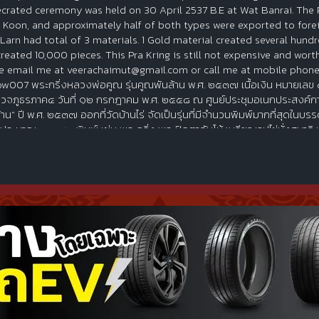
crated ceremony was held on 30 April 2537 B.E at Wat Banrai. The P
 Koon, and approximately half of both types were exported to foreig
Larn had total of 3 materials. 1 Gold material created several hundr
reated 10,000 pieces. This Pra Kring is still not expensive and worth
e email me at veerachaimut@gmail.com or call me at mobile phone 
ow007 พระกริ่งหลวงพ่อคูณ รุ่นคูณพันล้าน พ.ศ. ๒๕๓๗ เนื้อเงิน หมายเลข 
วจภูธรภาค๔ วันที่ ๑๒ กรกฎาคม พ.ศ. ๒๕๕๘ ณ ศูนย์ประชุมอเนกประสงค์กา
้าน" ปี พ.ศ. ๒๕๓๗ ออกที่วัดบ้านไร่ จัดเป็นรุ่นที่มีจำนวนพิมพ์มากที่สุดในบ
ระมาณ ๓๐  ๔๐ พิมพ์ เช่น พระกริ่ง พระปิดตาจัมโบ้ เหรียญรูปไข่นั่งสมาธิ
แบงค์ เหรียญกลมนั่งยองเอกลักษณ์ เหรียญหล่อรูปกลมครึ่งองค์ เหรียญหล่อร
ยญเงินฉีดลงยารูปไข่นั่งสูบมวนยา พระนาคปรกใบมะขาม เหรียญฉลุ พระผงพ
กแบงค์โรยตะไบทอง รูปหล่อนั่งยอง รูปหล่อนั่งยองหันข้าง รูปหล่อลอยองค์
กริ่งรูปเหมือนนั่งสมาธิ พระบูชาสังกัจจายน์ พระกริ่งบูชา ฯลฯ ถ้าจำหน่ายหมดท
กำหนดพิธีพุทธาภิเษกวันเสาร์ห้า คือวันเสาร์ที่ ๓๐ เมษายน พ.ศ. ๒๕๓๗ เป็นวันเ
องจากเป็นรุ่นที่มีพิมพ์มากมายจึงเป็นที่สับสนของนักสะสม อย่างไรก็ตามพิมพ์ที่
บพระปิดตาจัมโบ้หลวงพ่อคูณ รุ่นเสาร์ ๕ คูณพันล้าน ฝังตะกรุดทองคำคู่ ผ
บบ ๑ แบบไม่มีหน้ากาก จำนวนสร้าง ๙,๙๙๙ องค์ ๒ แบบหน้ากากทองคำ จำนว
ทธิ์จัดสร้างน้อย เด่นทุกทาง น่าใช้มากครับ พระทุกองค์ต้องมีเกศาหลวงพ่อคูณอ
ณที่มาเลเซีย และสิงคโปร์ นิมนต์ออกนอกประเทศไปหมด ทำให้ปัจจุบันหายา
ณพันล้าน สร้างด้วยกัน ๓ เนื้อ คือ ๑ เนื้อทองคำ จำนวนสร้างหลักร้อยองค์ 
ับพระกริ่งคูณพันล้าน ออกแบบได้สวยงามและราคายังไม่แพง จึงเหมาะกับกา