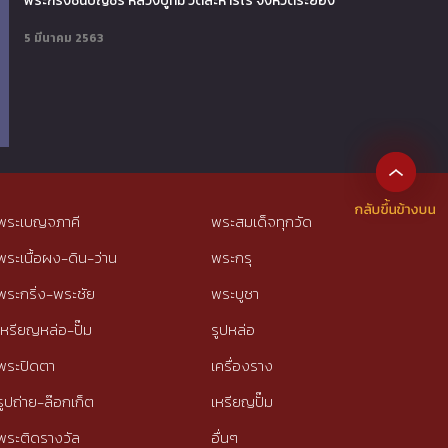
พระกริ่งชินบัญชร หลวงปู่ทิม วัดละหารไร่ จังหวัดระยอง
5 มีนาคม 2563
พระเบญจภาคี
พระสมเด็จทุกวัด
พระเนื้อผง-ดิน-ว่าน
พระกรุ
พระกริ่ง-พระชัย
พระบูชา
เหรียญหล่อ-ปั๊ม
รูปหล่อ
พระปิดตา
เครื่องราง
รูปถ่าย-ล๊อกเก็ต
เหรียญปั๊ม
พระติดรางวัล
อื่นๆ