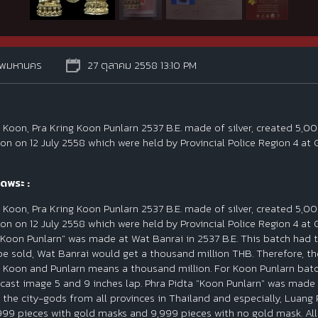
ทพมหานคร
27 ตุลาคม 2558 13:10 PM
 Koon, Pra Kring Koon Punlarn 2537 B.E. made of silver, created 5,0
on on 12 July 2558 which were held by Provincial Police Region 4 at 
ดพระ :
 Koon, Pra Kring Koon Punlarn 2537 B.E. made of silver, created 5,0
on on 12 July 2558 which were held by Provincial Police Region 4 at 
"Koon Punlarn" was made at Wat Banrai in 2537 B.E. This batch had t
 be sold, Wat Banrai would get a thousand million THB. Therefore, t
 Koon and Punlarn means a thousand million. For Koon Punlarn batc
 cast image 5 and 9 inches lap. Phra Pidta "Koon Punlarn" was made
f the city-gods from all provinces in Thailand and especially, Luang
 999 pieces with gold masks and 9,999 pieces with no gold mask. All 