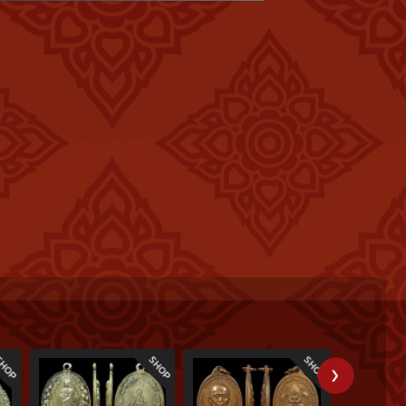
ุทโธ จะไม่ใช่พระนักเทศน์ แต่จากคำพูดตรงๆง่ายๆ ของหลวงพ่อ
บัติ เพื่อพัฒนาจิตใจของพุทธศาสนิกชนให้ปฏิบัติดีปฏิบัติชอบ ผู้
อความสงบเรียบร้อยในสังคม ท้ายนี้ผมขอนำคติธรรมคำสอนของหลวง
ทะธรรมนี้หลวงพ่อคูณกล่าวถึงการหารายได้เข้าวัดเพื่อนำไปสร้าง
ัยว่า เงินจำนวนมากมายอาจจะมีการรั่วไหลเข้ากระเป๋าใครไปบ้าง
บกรรมนั้นไปเอง