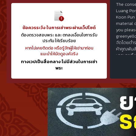
The conse
Luang Por
Koon Pun 
material c
ข้อควรระวัง ในการเช่าพระผ่านเว็ปไซต์
you pleas
ต้องตรวจสอบพระ และ ตกลงเงื่อนไขการรับ
greenyell
ประกัน ให้เรียบร้อย
จัดโดยตำร
หากไม่เคยติดต่อ หรือรู้จักผู้ให้เช่ามาก่อน
ห้าคูณพันล
แนะนำให้นัดดูองค์จริง
มากมายถึงป
ทางเวปเป็นสื่อกลาง ไม่มีส่วนในการเช่า
นั่งยองแจก
พระ
องค์ เหรี
ผงพิมพ์แจ
เอกลักษณ์ 
มงคลรุ่นนี้
ล้าน" เนื่
ยน์ สำหรั
สร้าง ๒ แ
เจตนาบริสุ
หลวงพ่อคู
เสาร์ ๕ คู
องค์ สำหร