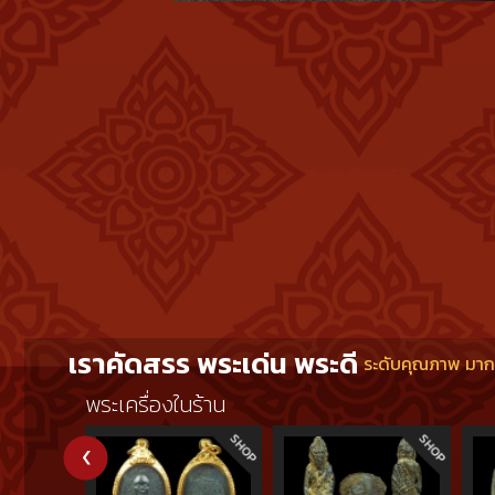
หลวงพ่อคู
คูณก็ได้แท
ที่ปฏิบัต
พ่อคูณมาปิ
สาธารณะประ
ท่านจึงกล่
เราคัดสรร พระเด่น พระดี
ระดับคุณภาพ มากกว
พระเครื่องในร้าน