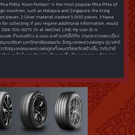
hra Pidta "Koon Punlarn" is the most popular Phra Pitta of
n countries, such as Malaysia and Singapore. Pra Kring
ed pieces. 2 Silver material created 5,000 pieces. 3 Nawa
 for collecting. If you require additional information, would
084-700-6873. Or at WeChat, LINE. My user ID is
๔๐๕๒ จำนวนสร้าง ๕,๐๐๐ องค์ องค์นี้ได้ที่๑ งานประกวดพระเรื่อง
ญจนาภิเษก มหาวิทยาลัยขอยแก่น วัตถุมงคลหลวงพ่อคูณ รุ่น"เสาร์
รรดาวัตถุมงคลของหลวงพ่อคูณทั้งหมดที่เคยจัดสร้างขึ้น ว่ากันว่ามี
 เหรียญรูปไข่นั่งเอกลักษณ์ เหรียญรูปสี่เหลี่ยมนาคปรก เหรียญกลม
ูปไข่ครึ่งองค์ เหรียญสี่เหลี่ยมหงส์มังกร เหรียญรูปหยดน้ำครึ่ง
ิมพ์นั่งสมาธิโรยตะไบทอง พระผงพิมพ์เอกลักษณ์โรยตะไบทอง พระ
นั่งเอกลักษณ์ พระปิดตาหัวจรวด ล็อกเก็ตนั่งแจกแบงค์ แหนบนั่ง
ุกรายการ จะได้ปัจจัยเข้าวัดบ้านไร่หนึ่งพันล้านบาท อีกทั้งวัตถุ
สาร์ห้า แรม ๕ ค่ำ เดือน ๕ เลยเป็นที่มาของชื่อรุ่น "เสาร์ ๕ คูณพัน
เป็นที่นิยมมากที่สุดคือ พระปิดตาจัมโบ้ พระกริ่งและพระบูชาสังกัจจา
สมเส้นเกศา โรยผงตะไบ ตะไบจากแผ่นทองที่หลวงพ่อคูณจารเอง จัด
นสร้าง ๙๙๙ องค์ พระปิดตารุ่นนี้ประกอบพิธีตามโบราณจารย์
ยู่ในองค์พระ ปัจจุบันพระกว่าครึ่งไม่ได้อยู่ในประเทศไทย ลูกศิษย์
กครับโดยเฉพาะแบบหน้ากากทองคำ สำหรับพระกริ่งหลวงพ่อคูณ รุ่น
๒ เนื้อเงิน จำนวนสร้าง ๕,๐๐๐ องค์ ๓ เนื้อนวะ จำนวนสร้าง ๑๐,๐๐๐
รเก็บสะสมครับ ประชาชนส่วนใหญ่มักเสาะแสวงหาวัตถุมงคลของ