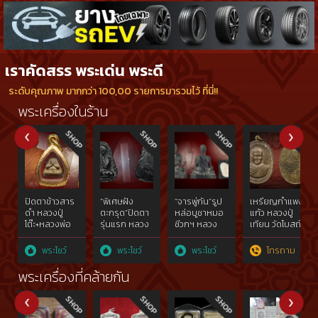
เราคัดสรร พระเด่น พระดี
ระดับคุณภาพ มากกว่า 100,00 รายการมารวมไว้ ที่นี่!!
พระเครื่องในร้าน
ปิดตาข้าวสาร
“พิเศษฝัง
“จารพู่กัน”รูป
เหรียญกำแพง
ดำ หลวงปู่
ตะกรุด”ปิดตา
หล่อบูชาหมอ
แก้ว หลวงปู่
โต๊ะ+หลวงพ่อ
รุ่นแรก หลวง
ชีวกฯ หลวง
เทียน วัดโบสถ์
เอีย ปลุกเสก
พ่ออุดม วัด
พ่อบ๋าวเอิง วัด
พิชัยสงคราม
ญวณ
พระโชว์
พระโชว์
พระโชว์
โทรถาม
พระเครื่องที่คล้ายกัน