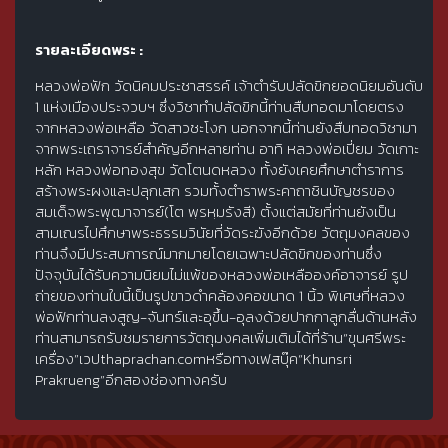
รายละเอียดพระ :
หลวงพ่อฟัก วัดนิคมประชาสรรค์ เจ้าตำรับปลัดขิกยอดนิยมอันดับ
1 แห่งเมืองประจวบฯ ซึ่งวิชาทำปลัดขิกนี้ท่านสืบทอดมาโดยตรง
จากหลวงพ่อเหลือ วัดสาวชะโงก นอกจากนี้ท่านยังสืบทอดวิชามา
จากพระเถราจารย์สำคัญอีกหลายท่าน อาทิ หลวงพ่อเปี่ยม วัดเกาะ
หลัก หลวงพ่อทองสุข วัดโตนดหลวง ทั้งยังเคยศึกษาตำราการ
สร้างพระผงและปลุกเสก รวมทั้งตำราพระคาถาชินบัญชรของ
สมเด็จพระพุฒาจารย์(โต พฺรหฺมรังสี) ตั้งแต่สมัยที่ท่านยังเป็น
สามเณรไปศึกษาพระธรรมวินัยที่วัดระฆังอีกด้วย วัตถุมงคลของ
ท่านจึงมีประสบการณ์มากมายโดยเฉพาะปลัดขิกของท่านซึ่ง
ปัจจุบันได้รับความนิยมไม่แพ้ของหลวงพ่อเหลือองค์อาจารย์ รูป
ถ่ายของท่านใบนี้เป็นรูปขาวดำคล้องคอขนาด 1 นิ้ว พิเศษที่หลวง
พ่อฟักท่านลงสูญ-จันทร์และอุขึ้น-อุลงด้วยปากกาลูกลื่นด้านหลัง
ท่านสามารถรับชมรายการวัตถุมงคลเพิ่มเติมได้ที่ร้าน“ขุนศรีพระ
เครื่อง”เวปthaprachan.comหรือทางเฟสบุ๊ค“Khunsri
Prakrueng”อีกสองช่องทางครับ