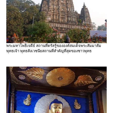
พระมหาโพธิเจดีย์ สถานที่ตรัสรู้ขององค์สมเด็จพระสัมมาสัม
พุทธเจ้า พุทธสังเวชนียสถานที่สำคัญที่สุดของชาวพุทธ