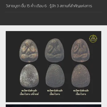
บล็อคช้างปล้อง
วิสาขบูชา ขึ้น 15 ค่ำ เดือน 6 : รู้จัก 3 สถานที่สำคัญแห่งการ
ประสูติ ตรัสรู้ และ ปรินิพพาน ของพระพุทธเจ้า