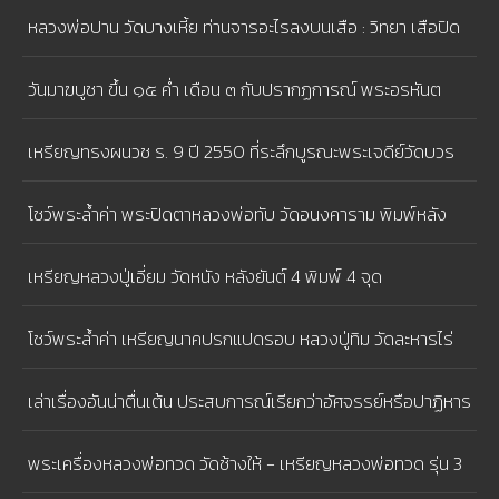
หลวงพ่อปาน วัดบางเหี้ย ท่านจารอะไรลงบนเสือ : วิทยา เสือปิด
ตา
วันมาฆบูชา ขึ้น ๑๕ ค่ำ เดือน ๓ กับปรากฏการณ์ พระอรหันต
สาวก ๑,๒๕๐รูป มาประชุมพร้อมโดยมิได้นัดหมาย
เหรียญทรงผนวช ร. 9 ปี 2550 ที่ระลึกบูรณะพระเจดีย์วัดบวร
นิเวศวิหาร ในโอกาสมหามงคลเฉลิมพระชนมพรรษา 80 พรรษา
โชว์พระล้ำค่า พระปิดตาหลวงพ่อทับ วัดอนงคาราม พิมพ์หลัง
เบี้ย หนุนนําดวงชะตา ใครที่มีเคราะห์ดวงชะตาตก จะต้องหามาบูชา
เหรียญหลวงปู่เอี่ยม วัดหนัง หลังยันต์ 4 พิมพ์ 4 จุด
ติดตัว จะทําให้เรื่องร้ายกลับกลายเป็นดี
โชว์พระล้ำค่า เหรียญนาคปรกแปดรอบ หลวงปู่ทิม วัดละหารไร่
เนื้อทองแดงผิวไฟ
เล่าเรื่องอันน่าตื่นเต้น ประสบการณ์เรียกว่าอัศจรรย์หรือปาฏิหาร
ย์ - พระปิดตาหลวงปู่โต๊ะ
พระเครื่องหลวงพ่อทวด วัดช้างให้ - เหรียญหลวงพ่อทวด รุ่น 3