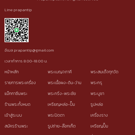
Line prapantip
อีเมล prapantip@gmail.com
เวลาทำการ 8.00-18.00 น.
หน้าหลัก
พระเบญจภาคี
พระสมเด็จทุกวัด
รายการพระเครื่อง
พระเนื้อผง-ดิน-ว่าน
พระกรุ
แม็กกาซีนพระ
พระกริ่ง-พระชัย
พระบูชา
ร้านพระทั้งหมด
เหรียญหล่อ-ปั๊ม
รูปหล่อ
เข้าสู่ระบบ
พระปิดตา
เครื่องราง
สมัครร้านพระ
รูปถ่าย-ล๊อกเก็ต
เหรียญปั๊ม