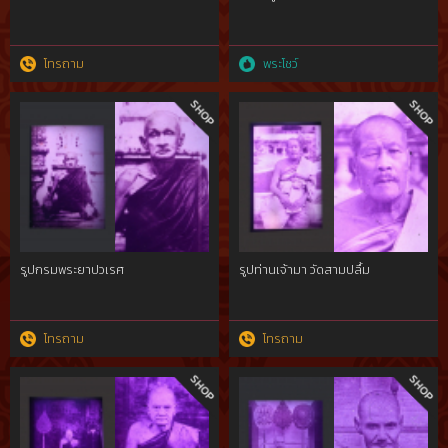
โทรถาม
พระโชว์
รูปกรมพระยาปวเรศ
รูปท่านเจ้ามา วัดสามปลื้ม
โทรถาม
โทรถาม