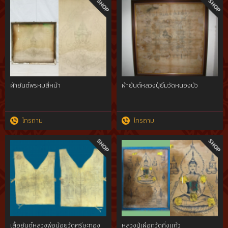
ผ้ายันต์พรหมสี่หน้า
ผ้ายันต์หลวงปู่ยิ้มวัดหนองบัว
โทรถาม
โทรถาม
เสื้อยันต์หลวงพ่อน้อยวัดศรีษะทอง
หลวงปู่เผือกวัดกิ่งเเก้ว