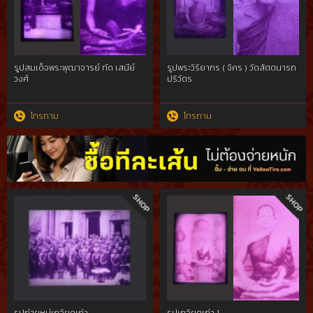
รูปสมเด็จพระพุฒาจารย์ ทัด เสนีย์
รูปพระวิริยากร ( จิคร ) วัดสัตตนารถ
วงศ์
ปริวัตร
โทรถาม
โทรถาม