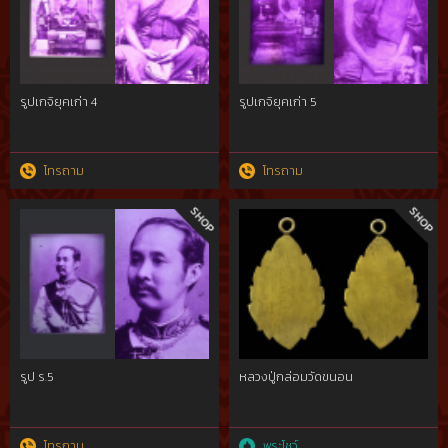
รูปเกจิยุคเก่า 4
รูปเกจิยุคเก่า 5
โทรถาม
โทรถาม
รูป ร.5
หลวงปู่กล่อมวัดขนอน
โทรถาม
พระโชว์