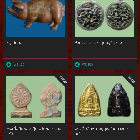
หมูไม้เเกะ
หัวนะโมเเปดมหาอุตม์งูกินหาง
พระโชว์
พระโชว์
พระเนื้อดินหลวงปู่บุญวัดกลางบาง
พระเนื้อดินหลวงบู่บุญวัดกลางบาง
เเก้ว
เเก้ว