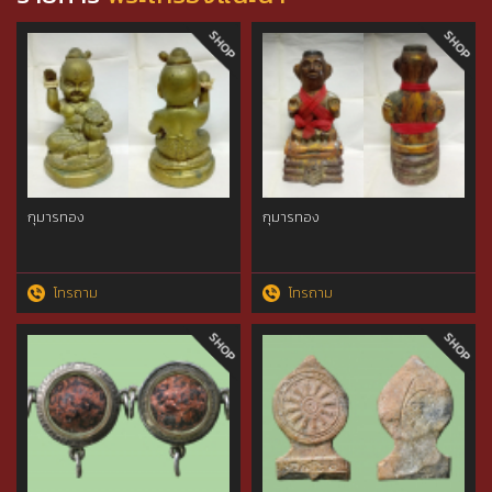
กุมารทอง
กุมารทอง
โทรถาม
โทรถาม