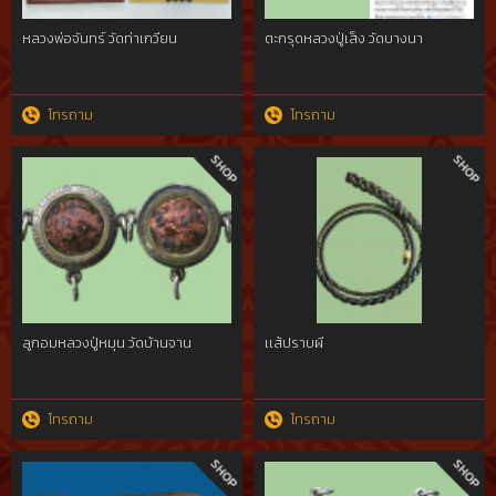
หลวงพ่อจันทร์ วัดท่าเกวียน
ตะกรุดหลวงปู่เส็ง วัดบางนา
โทรถาม
โทรถาม
ลูกอมหลวงปู่หมุน วัดบ้านจาน
เเส้ปราบผี
โทรถาม
โทรถาม