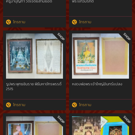
ครูบาบุญทา วัดเจดีย์สามยอด
พระเเก้วมรกต
โทรถาม
โทรถาม
รูปพระพุทธชินราช พิธีมหาจักรพรรดิ์
หลวงพ่อพระเจ้าใหญ่อินทร์เเปลง
2515
โทรถาม
โทรถาม