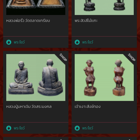
หลวงพ่อริ้ว วัดตลาดเกรียบ
พระสิวลีไม้เเกะ
พระโชว์
พระโชว์
หลวงปู่มหาเจิม วัดสระมงคล
เจ้าเงาะสังข์ทอง
พระโชว์
พระโชว์