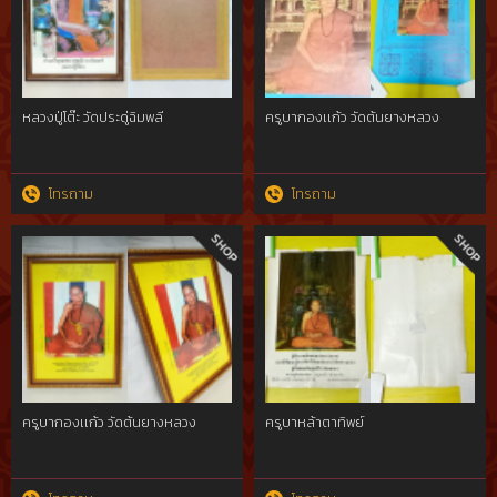
หลวงปู่โต๊ะ วัดประดู่ฉิมพลี
ครูบากองเเก้ว วัดต้นยางหลวง
โทรถาม
โทรถาม
ครูบากองเเก้ว วัดต้นยางหลวง
ครูบาหล้าตาทิพย์