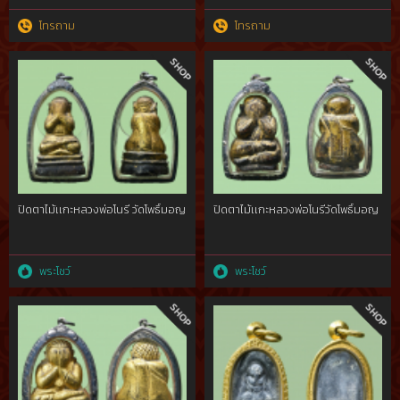
โทรถาม
โทรถาม
ปิดตาไม้เเกะหลวงพ่อโนรี วัดโพธิ์มอญ
ปิดตาไม้เเกะหลวงพ่อโนรีวัดโพธิ์มอญ
พระโชว์
พระโชว์