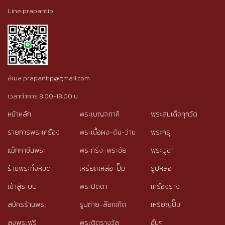
Line prapantip
อีเมล prapantip@gmail.com
เวลาทำการ 8.00-18.00 น.
หน้าหลัก
พระเบญจภาคี
พระสมเด็จทุกวัด
รายการพระเครื่อง
พระเนื้อผง-ดิน-ว่าน
พระกรุ
แม็กกาซีนพระ
พระกริ่ง-พระชัย
พระบูชา
ร้านพระทั้งหมด
เหรียญหล่อ-ปั๊ม
รูปหล่อ
เข้าสู่ระบบ
พระปิดตา
เครื่องราง
สมัครร้านพระ
รูปถ่าย-ล๊อกเก็ต
เหรียญปั๊ม
ลงพระฟรี
พระติดรางวัล
อื่นๆ