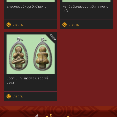
ลูกอมหลวงปู่หมุน วัดบ้านจาน
พระเนื้อดินหลวงปู่บุญวัดกลางบาง
เเก้ว
โทรถาม
โทรถาม
ปิดตาไม้เเกะหลวงพ่อโนรี วัดโพธิ์
มอญ
โทรถาม