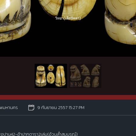
ทพมหานคร
9 กันยายน 2557 15:27 PM
่อปาน42-อ้าปากดารา2เล่ม(อ้วนล่ำสมบรูณ์)