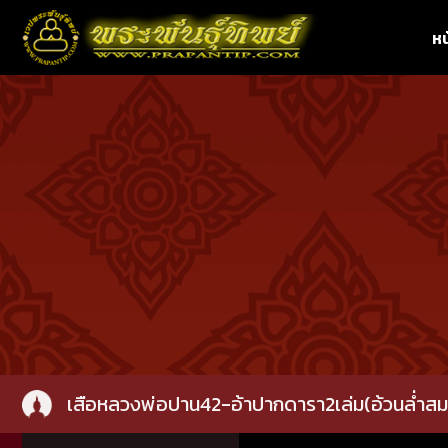
หน
เสือหลวงพ่อปาน42-อ้าปากดารา2เล่ม(อ้วนล่ำสม