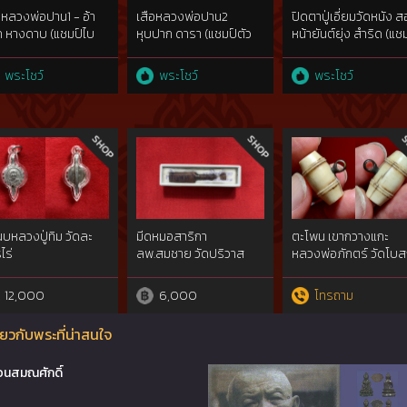
อหลวงพ่อปาน1 - อ้า
เสือหลวงพ่อปาน2 
ปิดตาปู่เอี่ยมวัดหนัง 
 หางดาบ (แชมป์ไบ
หุบปาก ดารา (แชมป์ตัว
หน้ายันต์ยุ่ง สำริด (แช
2สมัย)
ใหญ่สุด ผิวหิ้ง)
ไบเทค+4 แชมป์)
พระโชว์
พระโชว์
พระโชว์
บหลวงปู่ทิม วัดละ
มีดหมอสาริกา
ตะโพน เขากวางแกะ
ไร่
ลพ.สมชาย วัดปริวาส
หลวงพ่อภักตร์ วัดโบส
อ่างทอง
12,000
6,000
โทรถาม
ยวกับพระที่น่าสนใจ
อนสมณศักดิ์