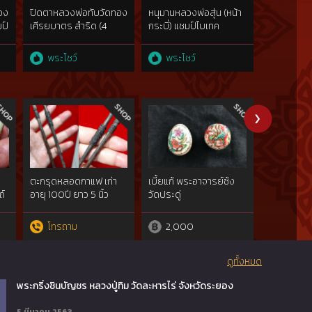
สอง
ปิดตาหลวงพ่อทับวัดทอง
หนุมานหลวงพ่อสุ่น (หน้า
เหรียญแสต
มป์
เศีรยบาตร สำริด (4
กระบี่) แชมป์ไบเทค
รามเทพ 30
แชมป์)
"ยันต์ทะลุ 1
พระโชว์
พระโชว์
พระโชว
ตะกรุดหลอดกาแฟ เก่า
เบี้ยแก้ พระอาจารย์ซ้ง
ครูใหญ่พร
ถ์
อายุ 100ปี ยาว 5 นิ้ว
วัดประดู่
อาจารย์ประ
โทรถาม
2,000
2,00
ดูทั้งหมด
พระกริ่งชินบัญชร หลวงปู่ทิม วัดละหารไร่ จังหวัดระยอง