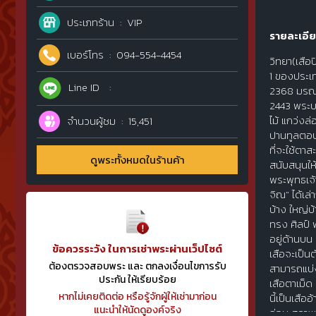
ประเภทร้าน
VIP
รายละเอีย
เบอร์โทร
094-554-4454
วิทยา(เสื
1 ของประเท
Line ID
2368 มรณภ
2443 พระบา
ไม้ แกว่งล
จำนวนผู้ชม
15,451
ปานทูลตอบว
ที่จะใช้ตาส
ดูพระทั้งหมดในร้านค้า
สนับสนุนให
พระพุทธเจ
จิณ" ได้เล
บ้าง ใหญ่บ
ทรง ศิลป์ 
อยู่ด้านบน
ข้อควรระวัง ในการเช่าพระผ่านเว็ปไซต์
เสือจะเป็
ต้องตรวจสอบพระ และ ตกลงเงื่อนไขการรับ
สามารถแบ่ง
ประกัน ให้เรียบร้อย
เสือตาเม็ด
หากไม่เคยติดต่อ หรือรู้จักผู้ให้เช่ามาก่อน
นี้เป็นเสื
แนะนำให้นัดดูองค์จริง
ก่อน สภาพด