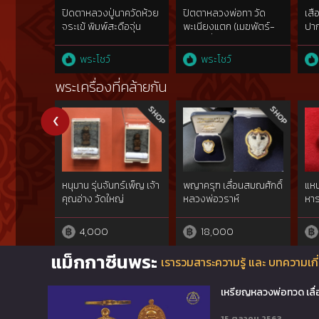
ปิดตาหลวงปู่นาควัดห้วย
ปิตตาหลวงพ่อทา วัด
เสื
จระเข้ พิมพ์สะดือจุ่น
พะเนียงแตก (เมฆพัตร์-
ปาก
เกลอเดี่ยว) ดารา 2 ใบ
เทค
ประกาศ
พระโชว์
พระโชว์
พระเครื่องที่คล้ายกัน
หนุมาน รุ่นจันทร์เพ็ญ เจ้า
พญาครุฑ เลื่อนสมณศักดิ์
แหน
คุณอ่าง วัดใหญ่
หลวงพ่อวราห์
หาร
สว่างอารมณ์
4,000
18,000
แม็กกาซีนพระ
เรารวมสาระความรู้ และ บทความเกี่
เหรียญหลวงพ่อทวด เลื่