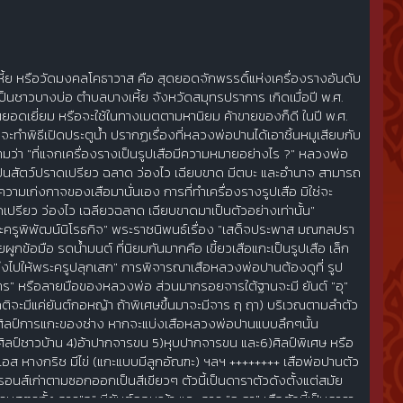
้ย หรือวัดมงคลโคธาวาส คือ สุดยอดจักพรรดิ์แห่งเครื่องรางอันดับ
็นชาวบางบ่อ ตำบลบางเหี้ย จังหวัดสมุทรปราการ เกิดเมื่อปี พ.ศ.
อดเยี่ยม หรือจะใช้ในทางเมตตามหานิยม ค้าขายของก็ดี ในปี พ.ศ.
่จะทำพิธีเปิดประตูน้ำ ปรากฏเรื่องที่หลวงพ่อปานได้เอาชิ้นหมูเสียบกับ
ถามว่า "ที่แจกเครื่องรางเป็นรูปเสือมีความหมายอย่างไร ?" หลวงพ่อ
" เป็นสัตว์ปราดเปรียว ฉลาด ว่องไว เฉียบขาด มีตบะ และอำนาจ สามารถ
เอาความเก่งกาจของเสือมานั่นเอง การที่ทำเครื่องรางรูปเสือ มิใช่จะ
เปรียว ว่องไว เฉลียวฉลาด เฉียบขาดมาเป็นตัวอย่างเท่านั้น"
ครูพิพัฒน์นิโรธกิจ" พระราชนิพนธ์เรื่อง "เสด็จประพาส มณฑลปรา
ูกข้อมือ รดน้ำมนต์ ที่นิยมกันมากคือ เขี้ยวเสือแกะเป็นรูปเสือ เล็ก
แล้วจึงไปให้พระครูปลุกเสก" การพิจารณาเสือหลวงพ่อปานต้องดูที่ รูป
จาร" หรือลายมือของหลวงพ่อ ส่วนมากรอยจารใต้ฐานจะมี ยันต์ "อุ"
ยปกติจะมีแค่ยันต์กอหญ้า ถ้าพิเศษขึ้นมาจะมีจาร ฤ ฤา) บริเวณตามลำตัว
งศิลป์การแกะของช่าง หากจะแบ่งเสือหลวงพ่อปานแบบลึกๆนั้น
ศิลป์ชาวบ้าน 4)อ้าปากจารขน 5)หุบปากจารขน และ6)ศิลป์พิเศษ หรือ
เอส หางกริช มีไข่ (แกะแบบมีลูกอัณฑะ) ฯลฯ ++++++++ เสือพ่อปานตัว
อนส์เก่าตามซอกออกเป็นสีเขียวๆ ตัวนี้เป็นดาราตัวดังตั้งแต่สมัย
ตรทั้ง จาร"อุ" มียันต์กอหญ้า และ จาร "ฤ ฤา" เสือตัวนี้เป็นดารา