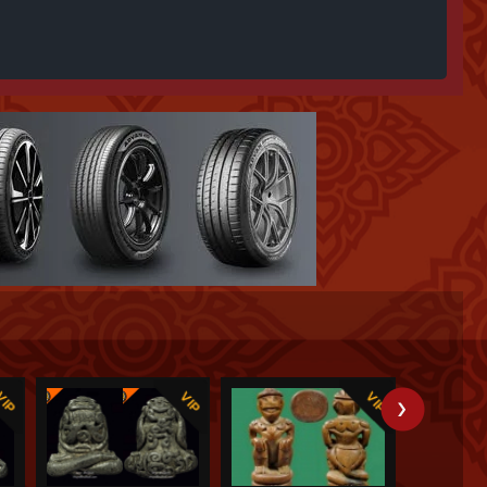
ลวงพ่อปานของ "อ๊อดเสือสำเพ็ง" หน้า 118-119 ~~โชว์อย่างเดียว