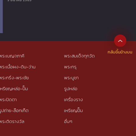
5 มีนาคม 2563
พระเบญจภาคี
พระสมเด็จทุกวัด
พระเนื้อผง-ดิน-ว่าน
พระกรุ
พระกริ่ง-พระชัย
พระบูชา
เหรียญหล่อ-ปั๊ม
รูปหล่อ
พระปิดตา
เครื่องราง
รูปถ่าย-ล๊อกเก็ต
เหรียญปั๊ม
พระติดรางวัล
อื่นๆ