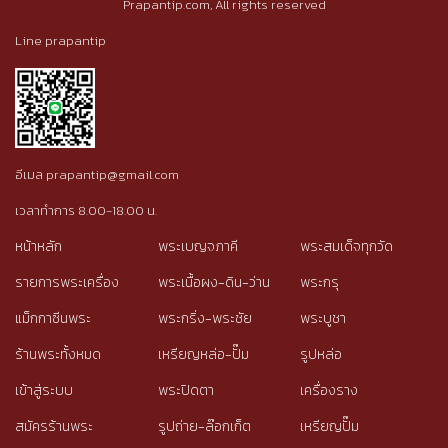
Prapantip.com, All rights reserved
Line prapantip
อีเมล prapantip@gmail.com
เวลาทำการ 8.00-18.00 น.
หน้าหลัก
พระเบญจภาคี
พระสมเด็จทุกวัด
รายการพระเครื่อง
พระเนื้อผง-ดิน-ว่าน
พระกรุ
แม็กกาซีนพระ
พระกริ่ง-พระชัย
พระบูชา
ร้านพระทั้งหมด
เหรียญหล่อ-ปั๊ม
รูปหล่อ
เข้าสู่ระบบ
พระปิดตา
เครื่องราง
สมัครร้านพระ
รูปถ่าย-ล๊อกเก็ต
เหรียญปั๊ม