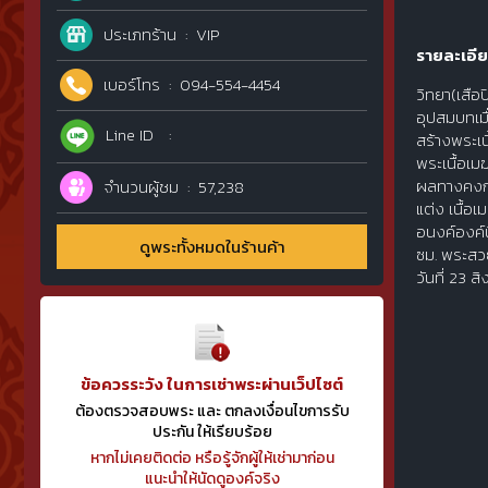
ประเภทร้าน
VIP
รายละเอีย
เบอร์โทร
094-554-4454
วิทยา(เสือ
อุปสมบทเมื
Line ID
สร้างพระเน
พระเนื้อเม
ผลทางคงกะพ
จำนวนผู้ชม
57,238
แต่ง เนื้อ
อนงค์องค์น
ดูพระทั้งหมดในร้านค้า
ซม. พระสวยด
วันที่ 23 
ข้อควรระวัง ในการเช่าพระผ่านเว็ปไซต์
ต้องตรวจสอบพระ และ ตกลงเงื่อนไขการรับ
ประกัน ให้เรียบร้อย
หากไม่เคยติดต่อ หรือรู้จักผู้ให้เช่ามาก่อน
แนะนำให้นัดดูองค์จริง