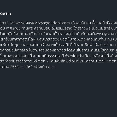
ดพระ :
ปิดตา) 09-4554-4454 vitaya@outlook.com ///พระปิดตาเนื้อเมฆสิทธิ์ของพ
่อปี พ.ศ.2465 ท่านพระครูทับชอบเล่นแร่แปรธาตุ ได้สร้างพระเนื้อเมฆสิทธิ์ ข
ื้อเมฆสิทธิ์จากท่าน เนื่องจากในเวลานั้นหลวงปู่ศุขสนิทกับสมเด็จพระพุฒา
ฆสิทธิ์นั้นทำจากสูตรโลหะผสมมาซัดด้วยผงตะไบทองแดงหลอมกับกำมะถัน (บางอา
ัน) วัตถุมงคลของท่านสร้างจากเนื้อเมฆสิทธิ์ มีหลายพิมพ์ เช่น ปางซ่อนหา
เมฆสิทธิ์ยังมีพุทธคุณในด้านเสริมดวงอีกด้วย โดยคนโบราณมักนิยมใช้คู่กับราหู
ี้ สภาพสวยแชมป์ เนื้อหาเก่าเป็นธรรมชาติ พิมพ์ไม่แต่งเดิมๆ หลังอูม เนื้อมีเง
ูง่ายที่มีรางวัลการันตี ติดที่ 2 งานพันธุ์ทิพย์ วันที่ 21 มกราคม 2551 / ติด
สิงหาคม 2552 ~~~โชว์อย่างเดียว~~~