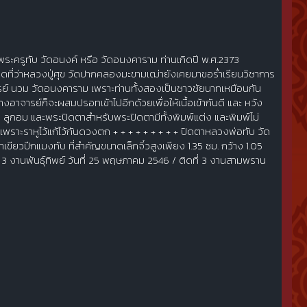
ระครูทับ วัดอนงค์ หรือ วัดอนงคาราม ท่านเกิดปี พ.ศ.2373
นาดที่ว่าหลวงปู่ศุข วัดปากคลองมะขามเฒ่ายังเคยมาขอร่ำเรียนวิชาการ
จารย์ นวม วัดอนงคาราม เพราะท่านทั้งสองเป็นชาวชัยนาทเหมือนกัน
จารย์ก็จะผสมปรอทเข้าไปอีกด้วยเพื่อให้เนื้อเข้ากันดี และ หวัง
 ลูกอม และพระปิดตาสำหรับพระปิดตามีทั้งพิมพ์แต่ง และพิมพ์ไม่
เพราะราหูไว้แก้ไว้กันดวงตก + + + + + + + + + ปิดตาหลวงพ่อทับ วัด
าเขียวปีกแมงทับ ที่สำคัญขนาดเล็กจิ๋วสูงเพียง 1.35 ซม. กว้าง 1.05
ที่ 3 งานพันธุ์ทิพย์ วันที่ 25 พฤษภาคม 2546 / ติดที่ 3 งานสามพราน