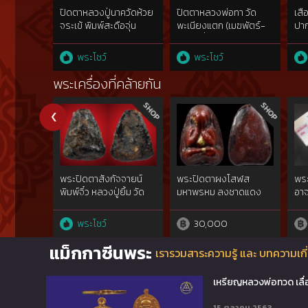
ปิดตาหลวงปู่นาควัดห้วย
ปิตตาหลวงพ่อทา วัด
เสื
จระเข้ พิมพ์สะดือจุ่น
พะเนียงแตก (เมฆพัตร์-
ปาก
เกลอเดี่ยว) ดารา 2 ใบ
เทค
ประกาศ
พระโชว์
พระโชว์
พระเครื่องที่คล้ายกัน
พระปิดตาสังกัจจายน์
พระปิดตาผงโสฬส
พระ
พิมพ์จิ๋ว หลวงปู่ยิ้ม วัด
มหาพรหม ลงชาดแดง
อาจ
หนองบัว
พิมพ์เล็ก ปี 03 หลวงปู่
ทร
ทิม วัดละหารไร่
พระโชว์
30,000
แม็กกาซีนพระ
เรารวมสาระความรู้ และ บทความเกี่
เหรียญหลวงพ่อทวด เลื่