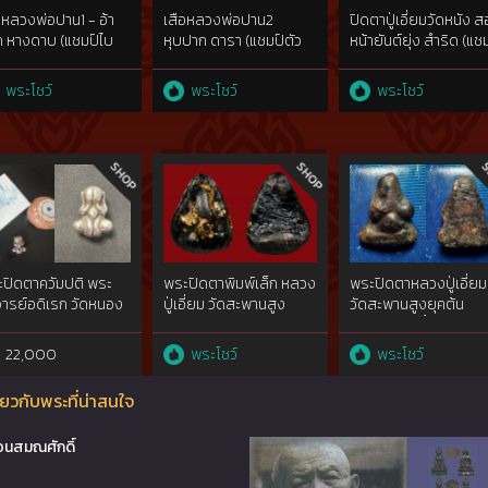
อหลวงพ่อปาน1 - อ้า
เสือหลวงพ่อปาน2 
ปิดตาปู่เอี่ยมวัดหนัง 
 หางดาบ (แชมป์ไบ
หุบปาก ดารา (แชมป์ตัว
หน้ายันต์ยุ่ง สำริด (แช
2สมัย)
ใหญ่สุด ผิวหิ้ง)
ไบเทค+4 แชมป์)
พระโชว์
พระโชว์
พระโชว์
ปิดตาควัมปติ พระ
พระปิดตาพิมพ์เล็ก หลวง
พระปิดตาหลวงปู่เอี่ยม
ารย์อดิเรก วัดหนอง
ปู่เอี่ยม วัดสะพานสูง
วัดสะพานสูงยุคต้น
าย
พ.ศ.๒๔๑๐เนื้อผงคลุกร
ชันยาเรือ พิมพ์พนมมือ
22,000
พระโชว์
พระโชว์
หน้าเดียว{rare show}ร
กว่าร้อยปี
ยวกับพระที่น่าสนใจ
อนสมณศักดิ์