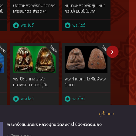
สอง
ปิดตาหลวงพ่อทับวัดทอง
หนุมานหลวงพ่อสุ่น (หน้า
เหรียญแสต
มป์
เศีรยบาตร สำริด (4
กระบี่) แชมป์ไบเทค
รามเทพ 30
แชมป์)
"ยันต์ทะลุ 1
พระโชว์
พระโชว์
พระโชว
พระปิดตาผงโสฬส
พระท่าดอกแก้ว พิมพ์พระ
พระปิดตาเ
มหาพรหม หลวงปู่ทิม
ปิดตา
หลวงปู่เฮี้ย
ัก
พระโชว์
พระโชว์
พระโชว
ัก
ดูทั้งหมด
พระกริ่งชินบัญชร หลวงปู่ทิม วัดละหารไร่ จังหวัดระยอง