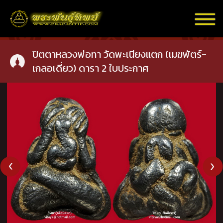
ปิตตาหลวงพ่อทา วัดพะเนียงแตก (เมฆพัตร์-
เกลอเดี่ยว) ดารา 2 ใบประกาศ