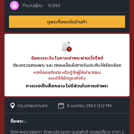
จำนวนผู้ชม
15,893
ดูพระทั้งหมดในร้านค้า
ข้อควรระวัง ในการเช่าพระผ่านเว็ปไซต์
ต้องตรวจสอบพระ และ ตกลงเงื่อนไขการรับประกัน ให้เรียบร้อย
หากไม่เคยติดต่อ หรือรู้จักผู้ให้เช่ามาก่อน
แนะนำให้นัดดูองค์จริง
ทางเวปเป็นสื่อกลาง ไม่มีส่วนในการเช่าพระ
กรุงเทพมหานคร
8 เมษายน 2563 13:12 PM
ชื่อพระ :
ปิตตาหลวงพ่อทา วัดพะเนียงแตก (เมฆพัตร์-เกลอเดี่ยว) ดารา 2