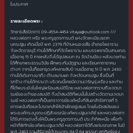
ใบประกาศ
รายละเอียดพระ :
วิทยา(เสือปิดตา) 09-4554-4454 vitaya@outlook.com ///
หลวงพ่อทา หรือ พระครูอุตรการบดี แห่งวัดพะเนียงแตก
นครปฐม เกิดเมื่อปี พ.ศ. 2379 ที่บ้านหนองเสือ อำเภอโพธาราม
จังหวัดราชบุรี ท่านได้ศึกษาที่วัดโพธาราม และบรรพชาเป็นสามเณร
เมื่ออายุ 15 ปี ภายหลังจึงได้อุปสมบท ณ วัดบ้านฆ้อง หลังบวชท่าน
ได้ศึกษาพระธรรมวินัย ฝึกพระกัมมัฏฐาน และเรียนคาถาอาคม
ต่างๆ จากนั้นก็ออกธุดงค์หลายสิบปี จนเมื่ออายุ 51 ปี พ.ศ. 2430
ท่านได้เดินทางมาถึง ตำบลมาบแค จังหวัดนครปฐม ซึ่งเป็นที่
รกร้าง ท่านได้ทราบว่า บริเวณนี้เคยมีความเจริญรุ่งเรือง และท่าน
ก็ได้พบระฆังใบใหญ่พร้อมสมบัติโดย หลวงพ่อทาทราบถึงเจตนา
รมย์ของเจ้าของสมบัติ จึงนำสมบัติที่พบนั้นไปสร้างวัดตามเจตนา
รมย์ หลวงพ่อทาก็เป็นเถราจารย์องค์หนึ่งที่ล้นเกล้ารัชกาลที่ 5
เคารพนับถือและโปรดเกล้าให้เข้าเฝ้าอยู่เสมอ โดยในรัชสมัยของ
พระองค์ทรงบูรณะปฏิสังขรณ์องค์พระปฐมเจดีย์ และหลวงพ่อทา
ได้รับการแต่งตั้งให้เป็นพระครูอุตรการบดี ประจำทิศเหนือ เพื่อทำ
หน้าที่พิทักษ์องค์พระปฐมเจดีย์ หลวงพ่อทาได้ถึงแก่มรณภาพ ในปี
พ.ศ. 2463 รวมสิริอายุได้ประมาณ 84 ปี 64 พรรษา ลูกศิษย์ของ