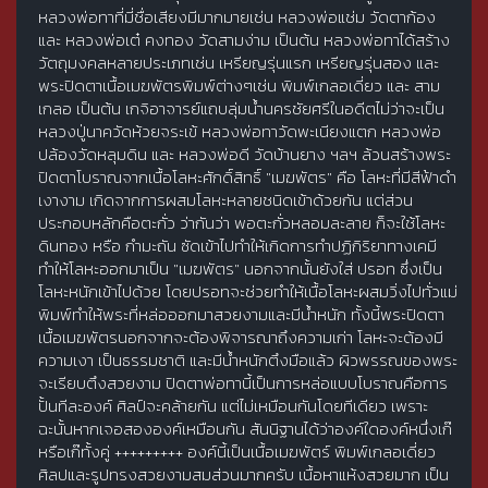
หลวงพ่อทาที่มี่ชื่อเสียงมีมากมายเช่น หลวงพ่อแช่ม วัดตาก้อง
และ หลวงพ่อเต๋ คงทอง วัดสามง่าม เป็นต้น หลวงพ่อทาได้สร้าง
วัตถุมงคลหลายประเภทเช่น เหรียญรุ่นแรก เหรียญรุ่นสอง และ
พระปิดตาเนื้อเมฆพัตรพิมพ์ต่างๆเช่น พิมพ์เกลอเดี่ยว และ สาม
เกลอ เป็นต้น เกจิอาจารย์แถบลุ่มน้ำนครชัยศรีในอดีตไม่ว่าจะเป็น
หลวงปู่นาควัดห้วยจระเข้ หลวงพ่อทาวัดพะเนียงแตก หลวงพ่อ
ปล้องวัดหลุมดิน และ หลวงพ่อดี วัดบ้านยาง ฯลฯ ล้วนสร้างพระ
ปิดตาโบราณจากเนื้อโลหะศักดิ์สิทธิ์ "เมฆพัตร" คือ โลหะที่มีสีฟ้าดำ
เงางาม เกิดจากการผสมโลหะหลายชนิดเข้าด้วยกัน แต่ส่วน
ประกอบหลักคือตะกั่ว ว่ากันว่า พอตะกั่วหลอมละลาย ก็จะใช้โลหะ
ดินทอง หรือ กำมะถัน ซัดเข้าไปทำให้เกิดการทำปฏิกิริยาทางเคมี
ทำให้โลหะออกมาเป็น "เมฆพัตร" นอกจากนั้นยังใส่ ปรอท ซึ่งเป็น
โลหะหนักเข้าไปด้วย โดยปรอทจะช่วยทำให้เนื้อโลหะผสมวิ่งไปทั่วแม่
พิมพ์ทำให้พระที่หล่อออกมาสวยงามและมีน้ำหนัก ทั้งนี้พระปิดตา
เนื้อเมฆพัตรนอกจากจะต้องพิจารณาถึงความเก่า โลหะจะต้องมี
ความเงา เป็นธรรมชาติ และมีน้ำหนักตึงมือแล้ว ผิวพรรณของพระ
จะเรียบตึงสวยงาม ปิดตาพ่อทานี้เป็นการหล่อแบบโบราณคือการ
ปั้นทีละองค์ ศิลป์จะคล้ายกัน แต่ไม่เหมือนกันโดยทีเดียว เพราะ
ฉะนั้นหากเจอสององค์เหมือนกัน สันนิฐานได้ว่าองค์ใดองค์หนึ่งเก๊
หรือเก๊ทั้งคู่ +++++++++ องค์นี้เป็นเนื้อเมฆพัตร์ พิมพ์เกลอเดี่ยว
ศิลปและรูปทรงสวยงามสมส่วนมากครับ เนื้อหาแห้งสวยมาก เป็น