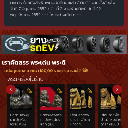
ตฃดาราในหนังสือพิมพ์คมชัดลึกมาแล้ว / ติดที่ 1 งานตั้งฮั่วเส็ง
วันที่ 7 มิถุนายน 2552 / ติดที่ 2 งานพันธ์ทิพย์ วันที่ 22
พฤศจิกายน 2552 ~~~โชว์อย่างเดียว~~~
เราคัดสรร พระเด่น พระดี
ระดับคุณภาพ มากกว่า 100,00 รายการมารวมไว้ ที่นี่!!
พระเครื่องในร้าน
ปิดตาหลวงปู่
ปิตตาหลวงพ่อ
เสือหลวงพ่อ
เสือหลวงพ่อ
นาควัดห้วย
ทา วัดพะเนียง
ปาน1 - อ้าปาก
ปาน2  หุบปาก
จระเข้ พิมพ์
แตก (เมฆ
หางดาบ
ดารา (แชมป์