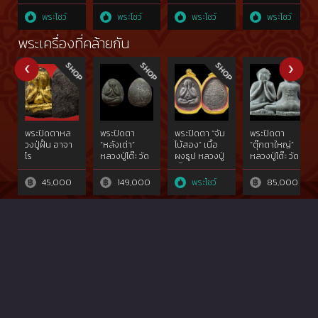
สะดือจุ่น
พัตร์-เกลอ
(แชมป์ไบ
ตัวใหญ่สุด ผิว
เดี่ยว) ดารา 2
เทค2สมัย)
หิ้ง)
พระโชว์
พระโชว์
พระโชว์
พระโชว์
ใบประกาศ
พระเครื่องที่คล้ายกัน
พระปิดตาหล
พระปิดตา
พระปิดตา “จัม
พระปิดตา
วงปู่ฝั้น อาจา
“หลังเต่า”
โบ้สอง” เนื้อ
“ตุ๊กตาใหญ่”
โร
หลวงปู่โต๊ะ วัด
ผงธูป หลวงปู่
หลวงปู่โต๊ะ วัด
ประดู่ฉิมพลี
โต๊ะ วัดประดู่
ประดู่ฉิมพลี
ฉิมพลี
45,000
149,000
พระโชว์
85,000