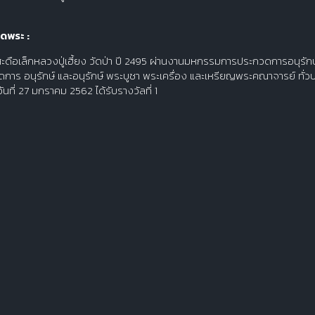
ดพระ :
ะดือเล็กหลวงปู่เฮี้ยง วัดป่า ปี 2495 ผ่านงานมหกรรมการประกวดการอนุรัก
าร อนุรักษ์ และอนุรักษ์ พระบูชา พระเครื่อง และเหรียญพระคณาจารย์ ทั่ว
นที่ 27 มกราคม 2562 ได้รับรางวัลที่ 1