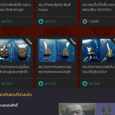
ปิดตาพิมพ์เล็ก หลวง
พระกำแพงซุ้มกอ พิมพ์
พระสมเด็จเจ็ดชั้น หลว
เอี่ยม วัดสะพานสูง
คะแนน
พ่อเหลือง วัดตาด้วง
พระโชว์
พระโชว์
7,000
ปิดตาหลวงงปู่เอี่ยม
พระปิดตากรมหลวงชุม
พระปิดตาหลวงพ่อทับว
สะพานสูงผงคลุกรัก
พรฯพ.ศ.๒๔๖๐ผงคลุก
ทอง(วัดสุวรรณา
ักเก่ายุคแรก
รักไม่ผ่านการใช้{rare
รามฯ)เนื้อเมฆสิทธิ์
.๒๔๓๑พิมพ์ว่าว
show}หลวงปู่ศุขวัดปาก
ทองคำgoldผสมพ.ศ.๒
พระโชว์
พระโชว์
พระโชว์
า{rare show}ภาพ
คลองมะขามเฒ่าปลุกเสก
ยันต์ยุ่งเล็ก{rare sho
ป์ไม่ผ่านการใช้
ยวกับพระที่น่าสนใจ
อนสมณศักดิ์