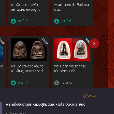
ง
พระปิดตาผงโสฬส
พระท่าดอกแก้ว พิมพ์พระ
พระสมเด็จ 
มหาพรหม หลวงปู่ทิม
ปิดตา
คลองข่อย ร
พระโชว์
พระโชว์
พระโชว
ัด
พระปิดตาหลวงพ่อแก้ว
พระปิดตา พระอาจารย์
พระปิดตาห
พิมพ์ใหญ่ วัดเครือวัลย์
เซ็น วัดท่ามิหรำ
วัดเครือวัลย
เนื้อผงคลุกรักเกศาปู่แก้ว
ผงคลุกรักพ
๔๔๒พิมพ์
หนึ่งเดียว จ.ชลบุรี{rare
ชิดพ.ศ.๒๔
พระโชว์
10,000
พระโชว
w}
show}
ไม่ผ่านการใ
ดูทั้งหมด
พระกริ่งชินบัญชร หลวงปู่ทิม วัดละหารไร่ จังหวัดระยอง