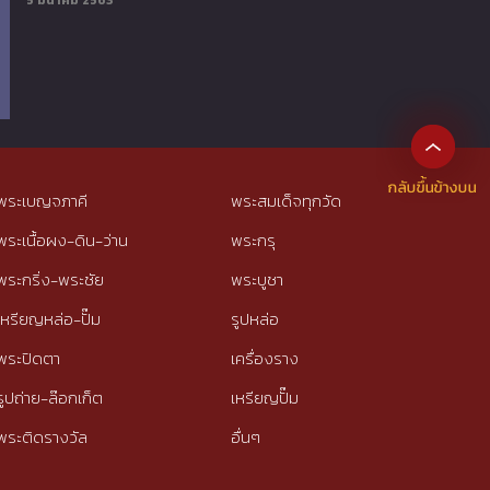
5 มีนาคม 2563
พระเบญจภาคี
พระสมเด็จทุกวัด
พระเนื้อผง-ดิน-ว่าน
พระกรุ
พระกริ่ง-พระชัย
พระบูชา
เหรียญหล่อ-ปั๊ม
รูปหล่อ
พระปิดตา
เครื่องราง
รูปถ่าย-ล๊อกเก็ต
เหรียญปั๊ม
พระติดรางวัล
อื่นๆ