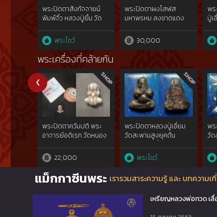
พระปิดตาสังกัจจายน์
พระปิดตาผงโสฬส
พระ
พิมพ์จิ๋ว หลวงปู่ยิ้ม วัด
มหาพรหม ลงชาดแดง
ปู่
หนองบัว
พิมพ์เล็ก ปี 03 หลวงปู่
ทิม วัดละหารไร่
พระโชว์
30,000
พระเครื่องที่คล้ายกัน
พระปิดตาควัมปติ พระ
พระปิดตาหลวงปู่เอี่ยม
พระ
อาจารย์อดิเรก วัดหนอง
วัดสะพานสูงยุคต้น
วัด
ทราย
พ.ศ.๒๔๑๐เนื้อผงคลุกรัก
ราร
ชันยาเรือ พิมพ์พนมมือ
พ.ศ
22,000
พระโชว์
หน้าเดียว{rare show}รัก
จุฬ
กว่าร้อยปี
แชม
แม็กกาซีนพระ
เรารวมสาระความรู้ และ บทความเกี่
เหรียญหลวงพ่อทวด เลื่