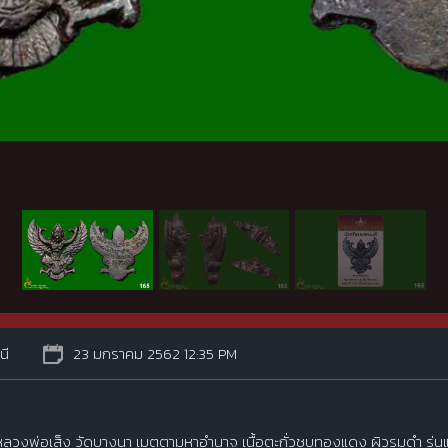
นี
23 มกราคม 2562 12:35 PM
ลวงพ่อเส็ง วัดบางนา เมตตามหาอำนาจ เนื้อตะกั่วชุบทองแดง ผิวรมดำ รุ่น