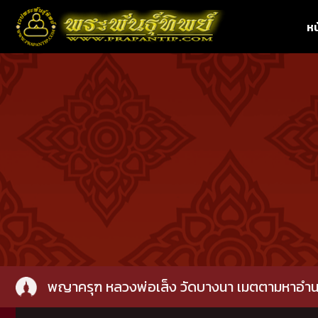
หน
พญาครุฑ หลวงพ่อเส็ง วัดบางนา เมตตามหาอำนาจ 