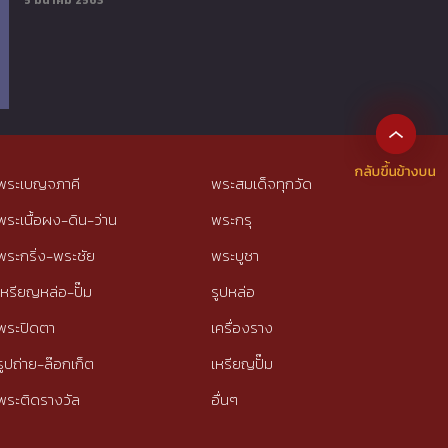
5 มีนาคม 2563
พระเบญจภาคี
พระสมเด็จทุกวัด
พระเนื้อผง-ดิน-ว่าน
พระกรุ
พระกริ่ง-พระชัย
พระบูชา
เหรียญหล่อ-ปั๊ม
รูปหล่อ
พระปิดตา
เครื่องราง
รูปถ่าย-ล๊อกเก็ต
เหรียญปั๊ม
พระติดรางวัล
อื่นๆ