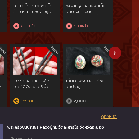
หมูตัวเล็ก หลวงพ่อเส็ง
พญาครุฑ หลวงพ่อเส็ง
พญาครุฑ ห
วัดบางนา เนื้อตะกั่วชุบ
วัดบางนา เมตตา
วัดบางนา 
หะ
ทองแดง ปี 2521
มหาอำนาจ เนื้อตะกั่วชุบ
มหาอำนาจ เน
ทองแดง ผิวรมดำ รุ่นแรก
ทองแดง ผิว
ขายแล้ว
ขายแล้ว
ขายแล
ปี 2522
ปี 2522
ตะกรุดหลอดกาแฟ เก่า
เบี้ยแก้ พระอาจารย์ซ้ง
ครูใหญ่พร
ถ์
อายุ 100ปี ยาว 5 นิ้ว
วัดประดู่
อาจารย์ประ
โทรถาม
2,000
2,00
ดูทั้งหมด
พระกริ่งชินบัญชร หลวงปู่ทิม วัดละหารไร่ จังหวัดระยอง