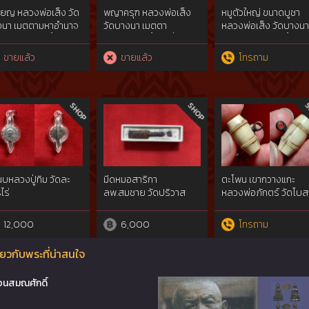
ียญ หลวงพ่อเส็ง วัด
พญาครุฑ หลวงพ่อเส็ง
หมูตัวใหญ่ ขนาดบูชา
งนา เมตตามหาอำนาจ
วัดบางนา เมตตา
หลวงพ่อเส็ง วัดบางนา
นแรก ปี 2510 เนื้อฝา
มหาอำนาจ เนื้อตะกั่วชุบ
รุ่นแรก ปี 2525 เนื้อโล
ตร พระส่งประกวดติด
ทองแดง ผิวรมดำ รุ่นแรก
ผสม ตัวใหญ่ประมาณ
ขายแล้ว
ขายแล้ว
โทรถาม
วัลที่ 2 งานใหญ่ ของ
ปี 2522
ขวดน้ำลิตร
คมผู้นิยมพระเครื่อง
บูชาไทย
บหลวงปู่ทิม วัดละ
มีดหมอสาริกา
ตะโพน เขากวางแกะ
ไร่
ลพ.สมชาย วัดปริวาส
หลวงพ่อภักตร์ วัดโบส
อ่างทอง
12,000
6,000
โทรถาม
ยวกับพระที่น่าสนใจ
อนสมณศักดิ์