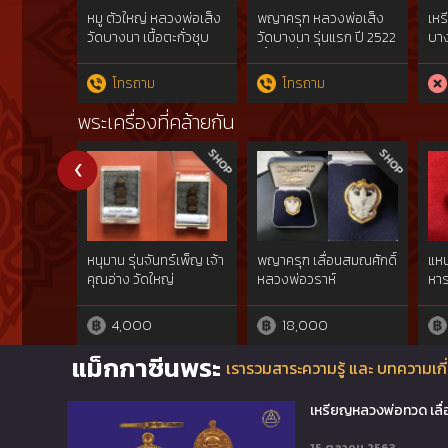
หมู ตัวใหญ่ หลวงพ่อเส็ง
พญาครุฑ หลวงพ่อเส็ง
เหร
วัดบางนา เนื้อตะกั่วชุบ
วัดบางนา รุ่นแรก ปี 2522
บา
ทองแดง รุ่นแรก ปี 2521
เนื้อตะกั่วชุบทอวแดว ผิว
รุ่
ไฟ
บา
โทรถาม
โทรถาม
ราง
สมา
พระเครื่องที่คล้ายกัน
พระ
หนุมาน รุ่นจันทร์เพ็ญ เจ้า
พญาครุฑ เลื่อนสมณศักดิ์
แหน
คุณอ่าง วัดใหญ่
หลวงพ่อวราห์
หาร
สว่างอารมณ์
4,000
18,000
แม็กกาซีนพระ
เรารวมสาระความรู้ และ บทความเกี่
เหรียญหลวงพ่อทวด เลื่