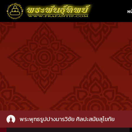
หน
พระพุทธรูปปางมารวิชัย ศิลปะสมัยสุโขทัย