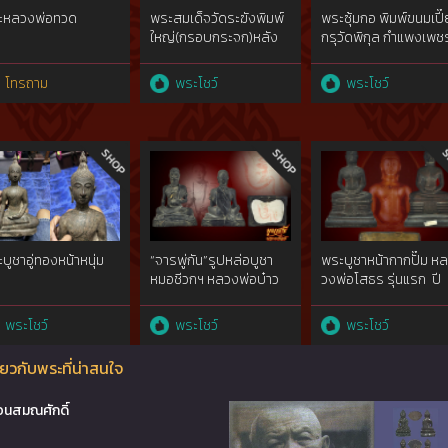
ะหลวงพ่อทวด
พระสมเด็จวัดระฆังพิมพ์
พระซุ้มกอ พิมพ์ขนมเปี๊
ใหญ่(กรอบกระจก)หลัง
กรุวัดพิกุล กำแพงเพช
เรียบ Prasomdej
Watrakhang Pim Yai
โทรถาม
พระโชว์
พระโชว์
(Printing Lines)
Smooth Back
บูชาอู่ทองหน้าหนุ่ม
“จารพู่กัน”รูปหล่อบูชา
พระบูชาหน้ากากปั๊ม หล
หมอชีวกฯ หลวงพ่อบ๋าว
วงพ่อโสธร รุ่นแรก ปี
เอิง วัดญวณ
2497
พระโชว์
พระโชว์
พระโชว์
ยวกับพระที่น่าสนใจ
อนสมณศักดิ์