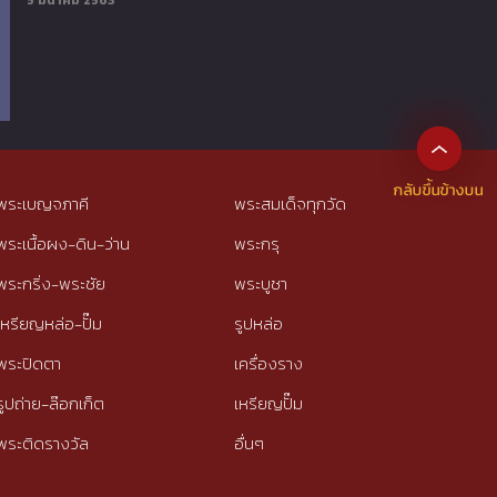
5 มีนาคม 2563
พระเบญจภาคี
พระสมเด็จทุกวัด
พระเนื้อผง-ดิน-ว่าน
พระกรุ
พระกริ่ง-พระชัย
พระบูชา
เหรียญหล่อ-ปั๊ม
รูปหล่อ
พระปิดตา
เครื่องราง
รูปถ่าย-ล๊อกเก็ต
เหรียญปั๊ม
พระติดรางวัล
อื่นๆ