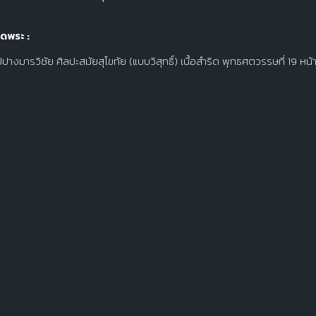
ดพระ :
างมารวิชัย ศิลปะสมัยสุโขทัย (แบบวิสุทธิ์) เนื้อสำริด พุทธศตวรรษที่ 19 หน้าต