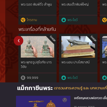
พระรอด พิมพ์จิ๋ว ลำพูน
พระสมเด็จพิมพ์ใหญ่
พร
โทรถาม
พระโชว์
พระเครื่องที่คล้ายกัน
พระพุทธรูปสุโขทัย มาร
พระนอน ปางไสยาสน์
พระ
วิชัย
99,999
พระโชว์
แม็กกาซีนพระ
เรารวมสาระความรู้ และ บทความเกี่
เหรียญหลวงพ่อทวด เลื่