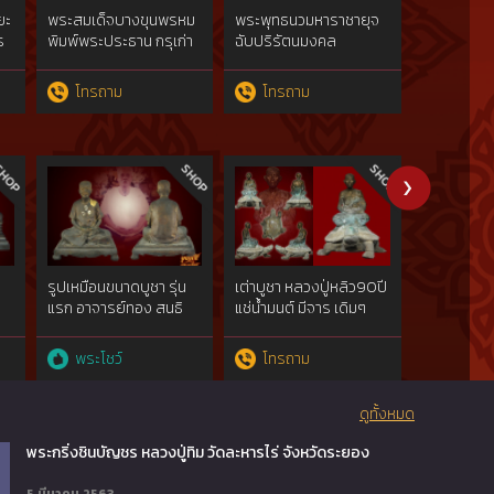
ยะ
พระสมเด็จบางขุนพรหม
พระพุทธนวมหาราชายุจ
พระสมเด็จพ
ร
พิมพ์พระประธาน กรุเก่า
ฉับปริรัตนมงคล
โทรถาม
โทรถาม
พระโชว
รูปเหมือนขนาดบูชา รุ่น
เต่าบูชา หลวงปู่หลิว90ปี
พระบูชาสาม
แรก อาจารย์ทอง สนธิ
แช่น้ำมนต์ มีจาร เดิมๆ
วงพ่อโสธร
รอด ตลาดพลู
พระโชว์
โทรถาม
โทรถา
ดูทั้งหมด
พระกริ่งชินบัญชร หลวงปู่ทิม วัดละหารไร่ จังหวัดระยอง