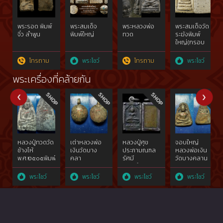
พระรอด พิมพ์
พระสมเด็จ
พระหลวงพ่อ
พระสมเด็จวัด
จิ๋ว ลำพูน
พิมพ์ใหญ่
ทวด
ระฆังพิมพ์
ใหญ่(กรอบ
กระจก)หลัง
เรียบ
โทรถาม
พระโชว์
โทรถาม
พระโชว์
Prasomdej
Watrakhang
พระเครื่องที่คล้ายกัน
Pim Yai
(Printing
Lines)
Smooth
Back
หลวงปู่ทวดวัด
เต่าหลวงพ่อ
หลวงปู่ศุข
จอบใหญ่
ช้างไห้
เงินวัดบาง
ประภามณฑล
หลวงพ่อเงิน
พ.ศ.๒๕๐๕พิมพ์
คลา
รัศมี
วัดบางคลาน
เตารีดโลหะ
นพ.ศ.๒๔๕๑จ.พิจิตร
ทองคำgoldผสม
จ.พิจิต
ผสมแร่
เนื้อโลหะผสม
ไม่ผ่านการใช้
รพ.ศ.๒๔๖๐
พระโชว์
พระโชว์
พระโชว์
พระโชว์
ทองคำgold{rare
ทองคำgoldสภาพ
วัดปากคลอง
โลหะผสม
show}ไม่ผ่าน
ใช้{rare show}
มะขาม
ทองคำgold{rare
การใช้
เฒ่าฯ๒๔๖๖
show}
สวย
แชมป์{rare
show}