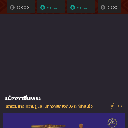
อดิเรก วัด
คลานฯ,องค์
โพธิ์ทรายทอง
เจี่ย
หนองทราย
ที่2จอบยุค
รุ่นแรก เนื้อ
25,000
พระโชว์
พระโชว์
6,500
ต้น๒๔๕๐
เงิน ปี2498-
จ.พิจิตรที่ไม่
03พิมพ์
ผ่านการใช้
สมณศักดิ์
สัมผัส{rare
rare​ showผง
show}๒๔๖๐
อุดพุทธคุณ
เดิมไม่ผ่านการ
ใช้สัมผัส
แม็กกาซีนพระ
ดูทั้งหมด
เรารวมสาระความรู้ และ บทความเกี่ยวกับพระที่น่าสนใจ