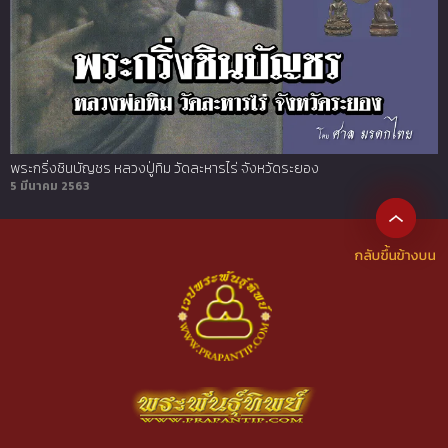
พระกริ่งชินบัญชร หลวงปู่ทิม วัดละหารไร่ จังหวัดระยอง
5 มีนาคม 2563