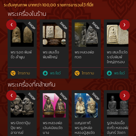
ระดับคุณภาพ มากกว่า 100,00 รายการมารวมไว้ ที่นี่!!
พระเครื่องในร้าน
พระรอด พิมพ์
พระสมเด็จ
พระหลวงพ่อ
พระสมเด็จวัด
จิ๋ว ลำพูน
พิมพ์ใหญ่
ทวด
ระฆังพิมพ์
ใหญ่(กรอบ
กระจก)หลัง
เรียบ
โทรถาม
พระโชว์
โทรถาม
พระโชว์
Prasomdej
Watrakhang
พระเครื่องที่คล้ายกัน
Pim Yai
(Printing
Lines)
Smooth
Back
พระปิดตาปุ้ม
พระหลวงพ่อ
เบญจภาคี
รูปหล่อเนื้อ
ปุ้ย พระ
เงินAนิยมวัด
พระรูปหล่อ
ตะกั่ว หลวงพ่อ
อาจารย์
บาง
หลวงปู่สุขวัด
จันทร์ วัดตา