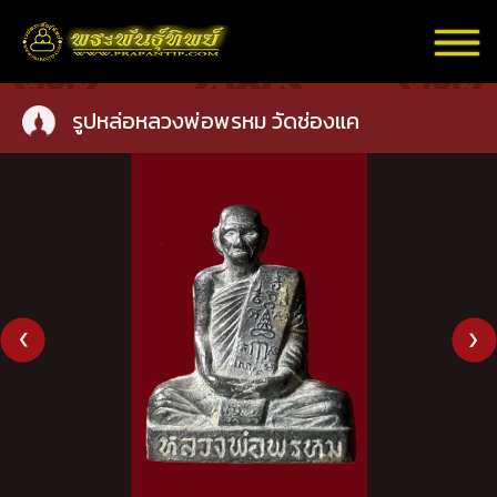
รูปหล่อหลวงพ่อพรหม วัดช่องแค