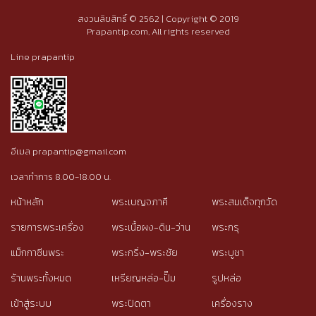
สงวนลิขสิทธิ์ © 2562 | Copyright © 2019
Prapantip.com, All rights reserved
Line prapantip
อีเมล prapantip@gmail.com
เวลาทำการ 8.00-18.00 น.
หน้าหลัก
พระเบญจภาคี
พระสมเด็จทุกวัด
รายการพระเครื่อง
พระเนื้อผง-ดิน-ว่าน
พระกรุ
แม็กกาซีนพระ
พระกริ่ง-พระชัย
พระบูชา
ร้านพระทั้งหมด
เหรียญหล่อ-ปั๊ม
รูปหล่อ
เข้าสู่ระบบ
พระปิดตา
เครื่องราง