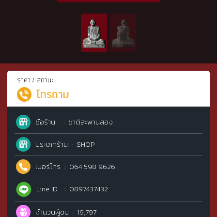
ราคา / สถานะ :
โทรถาม
ชื่อร้าน
ชาติสะพานสอง
ประเภทร้าน
SHOP
เบอร์โทร
064 598 9626
Line ID
0897437432
จำนวนผู้ชม
19,797