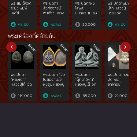
พระสมเด็จวัด
พระปิดตา
พระปิดตาผง
พระปิดตาพิมพ์
ระฆัง พิมพ์
สังกัจจายน์
โสฬส
เล็ก หลวงปู่
เจดีย์
พิมพ์จิ๋ว หลวง
มหาพรหม ลง
เอี่ยม วัด
ปู่ยิ้ม วัด
ชาดแดง พิมพ์
สะพานสูง
หนองบัว
เล็ก ปี 03
พระโชว์
พระโชว์
30,000
พระโชว์
หลวงปู่ทิม วัด
ละหารไร่
พระเครื่องที่คล้ายกัน
พระปิดตา
พระปิดตา “จัม
พระปิดตา
พระปิดตาควัม
“หลังเต่า”
โบ้สอง” เนื้อ
“ตุ๊กตาใหญ่”
ปติ พระ
หลวงปู่โต๊ะ วัด
ผงธูป หลวงปู่
หลวงปู่โต๊ะ วัด
อาจารย์
ประดู่ฉิมพลี
โต๊ะ วัดประดู่
ประดู่ฉิมพลี
อดิเรก วัด
ฉิมพลี
หนองทราย
149,000
พระโชว์
85,000
22,000