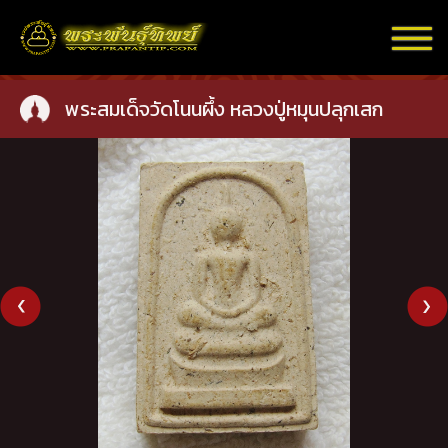
พระสมเด็จวัดโนนผึ้ง หลวงปู่หมุนปลุกเสก