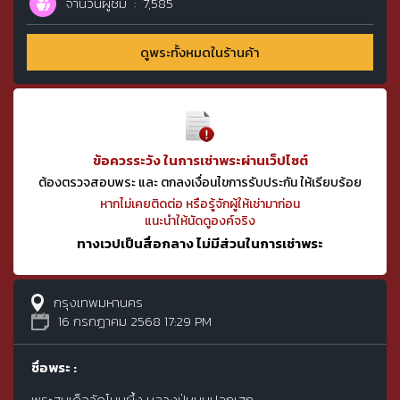
จำนวนผู้ชม
7,585
ดูพระทั้งหมดในร้านค้า
ข้อควรระวัง ในการเช่าพระผ่านเว็ปไซต์
ต้องตรวจสอบพระ และ ตกลงเงื่อนไขการรับประกัน ให้เรียบร้อย
หากไม่เคยติดต่อ หรือรู้จักผู้ให้เช่ามาก่อน
แนะนำให้นัดดูองค์จริง
ทางเวปเป็นสื่อกลาง ไม่มีส่วนในการเช่าพระ
กรุงเทพมหานคร
16 กรกฎาคม 2568 17:29 PM
ชื่อพระ :
พระสมเด็จวัดโนนผึ้ง หลวงปู่หมุนปลุกเสก