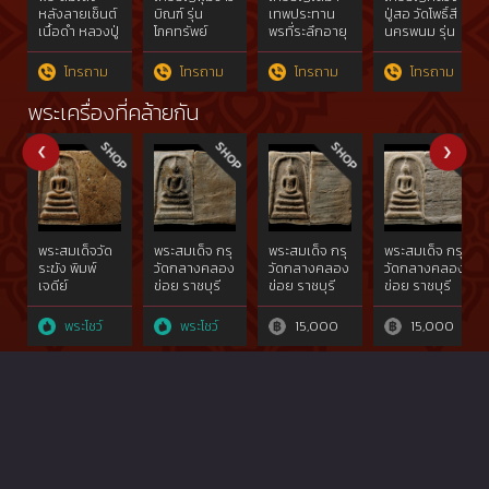
หลังลายเซ็นต์
บิณฑ์ รุ่น
เทพประทาน
ปู่สอ วัดโพธิ์สี
เนื้อดำ หลวงปู่
โภคทรัพย์
พรที่ระลึกอายุ
นครพนม รุ่น
หมุน รุ่นมหา
หลวงพ่อคูณ
ครบ ๖ รอบ
เจริญพรล่าง
สมปราถนา ปี
วัดบ้านไร่ เนื้อ
หลวงพ่อจื่อ
กรรมการ
โทรถาม
โทรถาม
โทรถาม
โทรถาม
2543 ออกวัด
ทองคำ ปี
พันธมุตโต วัด
ซับลำไย สร้าง
2557
เขาตาเงาะ
พระเครื่องที่คล้ายกัน
น้อยเพียง
อุดมพร
500 องค์
อ.หนองบัวระ
เหว จ.ชัยภูมิ ปี
๒๕๕๘ เนื้อเงิน
ตอกโค๊ด
หมายเลข ๕๖
พระสมเด็จวัด
พระสมเด็จ กรุ
พระสมเด็จ กรุ
พระสมเด็จ กรุ
ระฆัง พิมพ์
วัดกลางคลอง
วัดกลางคลอง
วัดกลางคลอง
เจดีย์
ข่อย ราชบุรี
ข่อย ราชบุรี
ข่อย ราชบุรี
พระโชว์
พระโชว์
15,000
15,000