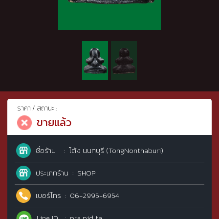
ราคา / สถานะ :
ขายแล้ว
ชื่อร้าน
โต้ง นนทบุรี (TongNonthaburi)
ประเภทร้าน
SHOP
เบอร์โทร
06-2995-6954
Line ID
pra pid ta