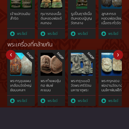
เจ้าแม่กวนอิม
กุมารทองเนื้อ
รูปปั้นฤาษีเนื้อ
ลูกสะกรด
สำริด
ดินหลวงพ่อเต๋
ดินหลวงปู่บุญ
หลวงพ่อเนียม
คงทอง
วัดกลาง
เนื้อตระกั่ววัด
บางแก้ว
น้อย
นครปฐม
สุพรรณบุรี
พระโชว์
พระโชว์
พระโชว์
พระโชว์
พระเครื่องที่คล้ายกัน
พระกรุขุนแผน
พระกำแพงซุ้ม
พระกรุ๖๐๐ปี
พระกรุหลวง
เคลือบวัดใหญ่
กอ พิมพ์
วัดพระศรีรัตน
พ่อปานวัดบาง
ชัยมงคลฯ
คะแนน
มหาธาตุพระ
นมโคฯพิมพ์ไก่
จ.พระนครศรีอยุธยา๔๐๐ปี{rare
มเหศวร
เบรกไก่หางห้า
show}
จ.สุพรรณบุรี
เส้น(ไก่
พระโชว์
พระโชว์
พระโชว์
พระโชว์
พิมพ์ใหญ่เศียร
สมาธิ)พ.ศ.๒๔๕๐{r
โตชิน
show}คราบ
ทองคำgoldผสม{rare
กรุแห้งดูง่าย
show}
พระกร่อนตาม
กาลเวลา