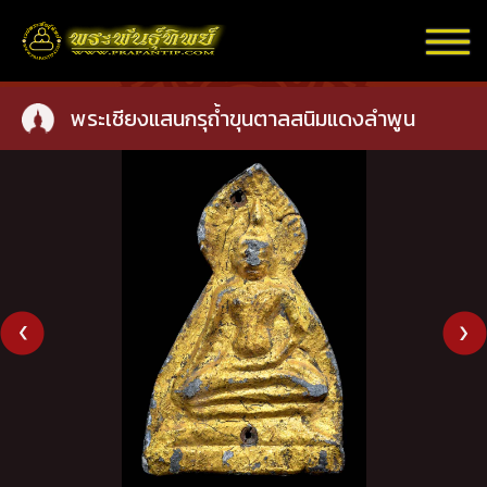
พระเชียงแสนกรุถ้ำขุนตาลสนิมแดงลำพูน