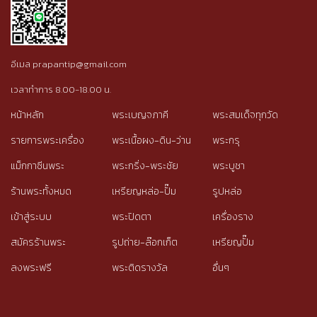
อีเมล prapantip@gmail.com
เวลาทำการ 8.00-18.00 น.
หน้าหลัก
พระเบญจภาคี
พระสมเด็จทุกวัด
รายการพระเครื่อง
พระเนื้อผง-ดิน-ว่าน
พระกรุ
แม็กกาซีนพระ
พระกริ่ง-พระชัย
พระบูชา
ร้านพระทั้งหมด
เหรียญหล่อ-ปั๊ม
รูปหล่อ
เข้าสู่ระบบ
พระปิดตา
เครื่องราง
สมัครร้านพระ
รูปถ่าย-ล๊อกเก็ต
เหรียญปั๊ม
ลงพระฟรี
พระติดรางวัล
อื่นๆ