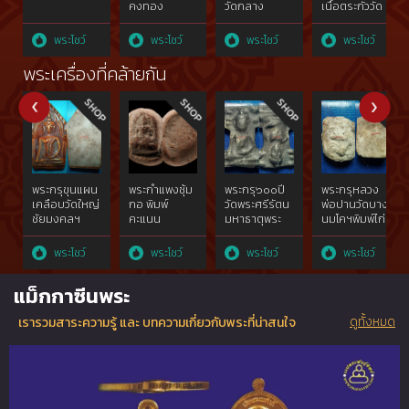
คงทอง
วัดกลาง
เนื้อตระกั่ววัด
บางแก้ว
น้อย
นครปฐม
สุพรรณบุรี
พระโชว์
พระโชว์
พระโชว์
พระโชว์
พระเครื่องที่คล้ายกัน
พระกรุขุนแผน
พระกำแพงซุ้ม
พระกรุ๖๐๐ปี
พระกรุหลวง
เคลือบวัดใหญ่
กอ พิมพ์
วัดพระศรีรัตน
พ่อปานวัดบาง
ชัยมงคลฯ
คะแนน
มหาธาตุพระ
นมโคฯพิมพ์ไก่
จ.พระนครศรีอยุธยา๔๐๐ปี{rare
มเหศวร
เบรกไก่หางห้า
show}
จ.สุพรรณบุรี
เส้น(ไก่
พระโชว์
พระโชว์
พระโชว์
พระโชว์
พิมพ์ใหญ่เศียร
สมาธิ)พ.ศ.๒๔๕๐{r
โตชิน
show}คราบ
แม็กกาซีนพระ
ทองคำgoldผสม{rare
กรุแห้งดูง่าย
show}
พระกร่อนตาม
ดูทั้งหมด
เรารวมสาระความรู้ และ บทความเกี่ยวกับพระที่น่าสนใจ
กาลเวลา