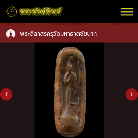
พระลีลาสรกรุวัดมหาธาตชัยนาท