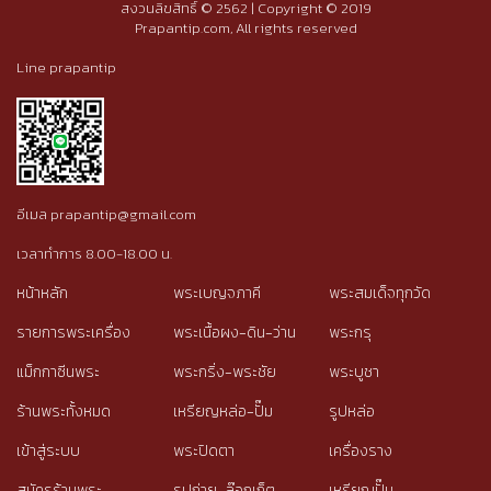
สงวนลิขสิทธิ์ © 2562 | Copyright © 2019
Prapantip.com, All rights reserved
Line prapantip
อีเมล prapantip@gmail.com
เวลาทำการ 8.00-18.00 น.
หน้าหลัก
พระเบญจภาคี
พระสมเด็จทุกวัด
รายการพระเครื่อง
พระเนื้อผง-ดิน-ว่าน
พระกรุ
แม็กกาซีนพระ
พระกริ่ง-พระชัย
พระบูชา
ร้านพระทั้งหมด
เหรียญหล่อ-ปั๊ม
รูปหล่อ
เข้าสู่ระบบ
พระปิดตา
เครื่องราง
สมัครร้านพระ
รูปถ่าย-ล๊อกเก็ต
เหรียญปั๊ม