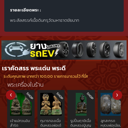
รายละเอียดพระ :
พระลีลสรรค์เนื้อดินกรุวัดมหาธาตชัยนาท
เราคัดสรร พระเด่น พระดี
ระดับคุณภาพ มากกว่า 100,00 รายการมารวมไว้ ที่นี่!!
พระเครื่องในร้าน
เจ้าแม่กวนอิม
กุมารทองเนื้อ
รูปปั้นฤาษีเนื้อ
ลูกสะกรด
สำริด
ดินหลวงพ่อเต๋
ดินหลวงปู่บุญ
หลวงพ่อเนียม