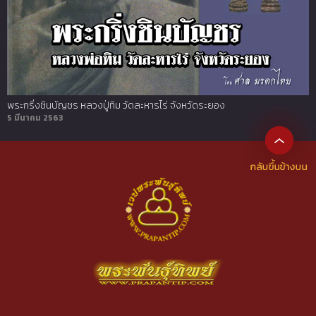
พระกริ่งชินบัญชร หลวงปู่ทิม วัดละหารไร่ จังหวัดระยอง
5 มีนาคม 2563