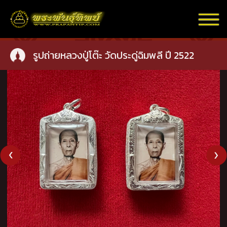
รูปถ่ายหลวงปู่โต๊ะ วัดประดู่ฉิมพลี ปี 2522