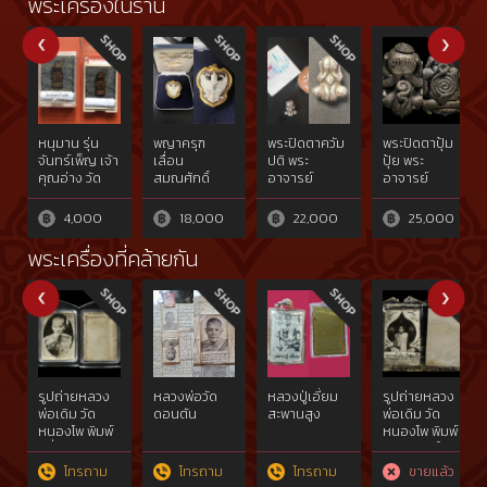
พระเครื่องในร้าน
หนุมาน รุ่น
พญาครุฑ
พระปิดตาควัม
พระปิดตาปุ้ม
จันทร์เพ็ญ เจ้า
เลื่อน
ปติ พระ
ปุ้ย พระ
คุณอ่าง วัด
สมณศักดิ์
อาจารย์
อาจารย์
ใหญ่
หลวงพ่อวราห์
อดิเรก วัด
อดิเรก วัด
สว่างอารมณ์
หนองทราย
หนองทราย
4,000
18,000
22,000
25,000
พระเครื่องที่คล้ายกัน
รูปถ่ายหลวง
หลวงพ่อวัด
หลวงปู่เอี่ยม
รูปถ่ายหลวง
พ่อเดิม วัด
ดอนตัน
สะพานสูง
พ่อเดิม วัด
หนองโพ พิมพ์
หนองโพ พิมพ์
ครึ่งองค์รูปไข่
หลังใบโพธิ์
โทรถาม
โทรถาม
โทรถาม
ขายแล้ว