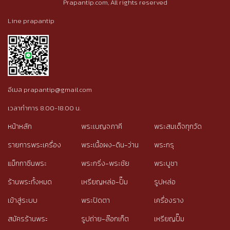
Prapantip.com, All rights reserved
Line prapantip
อีเมล prapantip@gmail.com
เวลาทำการ 8.00-18.00 น.
หน้าหลัก
พระเบญจภาคี
พระสมเด็จทุกวัด
รายการพระเครื่อง
พระเนื้อผง-ดิน-ว่าน
พระกรุ
แม็กกาซีนพระ
พระกริ่ง-พระชัย
พระบูชา
ร้านพระทั้งหมด
เหรียญหล่อ-ปั๊ม
รูปหล่อ
เข้าสู่ระบบ
พระปิดตา
เครื่องราง
สมัครร้านพระ
รูปถ่าย-ล๊อกเก็ต
เหรียญปั๊ม