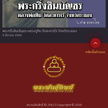
พระกริ่งชินบัญชร หลวงปู่ทิม วัดละหารไร่ จังหวัดระยอง
5 มีนาคม 2563
สงวนลิขสิทธิ์ © 2562 | Copyright © 2019