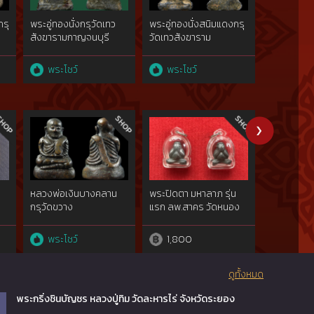
กรุ
พระอู่ทองนั่งกรุวัดเทว
พระอู่ทองนั่งสนิมแดงกรุ
ลูกสะกดหล
สังฆารามกาญจนบุรี
วัดเทวสังฆาราม
เนื้อตะกั่วว
กาญจนบุรี
สุพรรณบุร
พระโชว์
พระโชว์
พระโชว
หลวงพ่อเงินบางคลาน
พระปิดตา มหาลาภ รุ่น
พระรูปหล่
กรุวัดขวาง
แรก ลพ.สาคร วัดหนอง
เงินวัดบางค
กรับ พิมพ์กลาง
ตาห้าชายเน
ผสมgoldพ
พระโชว์
1,800
พระโชว
show}
ดูทั้งหมด
พระกริ่งชินบัญชร หลวงปู่ทิม วัดละหารไร่ จังหวัดระยอง