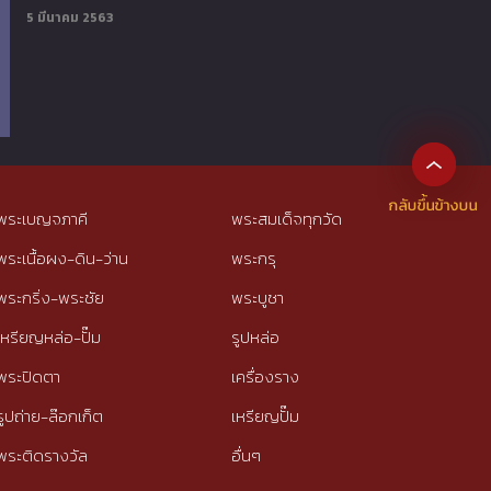
5 มีนาคม 2563
พระเบญจภาคี
พระสมเด็จทุกวัด
พระเนื้อผง-ดิน-ว่าน
พระกรุ
พระกริ่ง-พระชัย
พระบูชา
เหรียญหล่อ-ปั๊ม
รูปหล่อ
พระปิดตา
เครื่องราง
รูปถ่าย-ล๊อกเก็ต
เหรียญปั๊ม
พระติดรางวัล
อื่นๆ