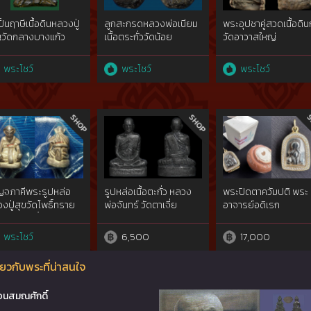
ปั้นฤาษีเนื้อดินหลวงปู่
ลูกสะกรดหลวงพ่อเนียม
พระอุปชาคู่สวดเนื้อดิน
วัดกลางบางแก้ว
เนื้อตระกั่ววัดน้อย
วัดอาวาสใหญ่
รปฐม
สุพรรณบุรี
กำแพงเพชร
พระโชว์
พระโชว์
พระโชว์
ญจภาคีพระรูปหล่อ
รูปหล่อเนื้อตะกั่ว หลวง
พระปิดตาควัมปติ พระ
งปู่สุขวัดโพธิ์ทราย
พ่อจันทร์ วัดตาเจี่ย
อาจารย์อดิเรก
รุ่นแรก เนื้อเงิน
498-03พิมพ์
พระโชว์
6,500
17,000
ศักดิ์ rare​ showผง
พุทธคุณเดิมไม่ผ่าน
ยวกับพระที่น่าสนใจ
ใช้สัมผัส
อนสมณศักดิ์