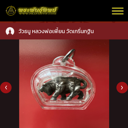
วัวธนู หลวงพ่อเพี้ยน วัดเกริ่นกฐิน