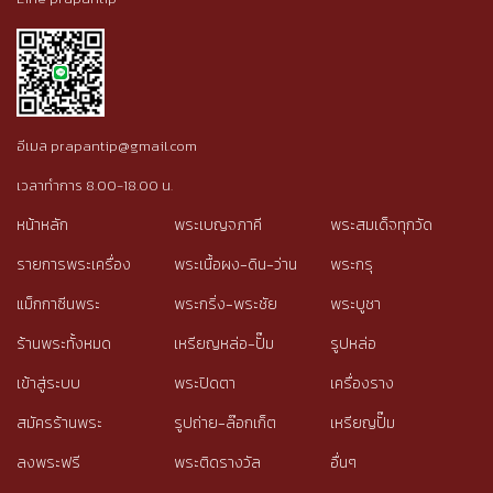
อีเมล prapantip@gmail.com
เวลาทำการ 8.00-18.00 น.
หน้าหลัก
พระเบญจภาคี
พระสมเด็จทุกวัด
รายการพระเครื่อง
พระเนื้อผง-ดิน-ว่าน
พระกรุ
แม็กกาซีนพระ
พระกริ่ง-พระชัย
พระบูชา
ร้านพระทั้งหมด
เหรียญหล่อ-ปั๊ม
รูปหล่อ
เข้าสู่ระบบ
พระปิดตา
เครื่องราง
สมัครร้านพระ
รูปถ่าย-ล๊อกเก็ต
เหรียญปั๊ม
ลงพระฟรี
พระติดรางวัล
อื่นๆ