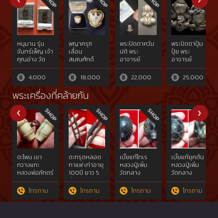
หนุมาน รุ่น
พญาครุฑ
พระปิดตาควัม
พระปิดตาปุ้ม
จันทร์เพ็ญ เจ้า
เลื่อน
ปติ พระ
ปุ้ย พระ
คุณอ่าง วัด
สมณศักดิ์
อาจารย์
อาจารย์
ใหญ่
หลวงพ่อวราห์
อดิเรก วัด
อดิเรก วัด
สว่างอารมณ์
หนองทราย
หนองทราย
4,000
18,000
22,000
25,000
พระเครื่องที่คล้ายกัน
ตะโพน เขา
ตะกรุดหลอด
เบี้ยแก้โทเร
เบี้ยแก้ยุคต้น
กวางแกะ
กาแฟ เก่าอายุ
หลวงปู่เพิ่ม
หลวงปู่เพิ่ม
หลวงพ่อภักตร์
100ปี ยาว 5
วัดกลาง
วัดกลาง
วัดโบสถ์
นิ้ว
บางแก้ว ปี
บางแก้ว
อ่างทอง
2516
นครปฐม
โทรถาม
โทรถาม
โทรถาม
โทรถาม