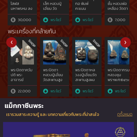
โสฬส
เล็ก หลวงปู่
กอ พิมพ์
ชั้น หลวงพ่อ
มหาพรหม ลง
เอี่ยม วัด
คะแนน
เหลือง วัดตา
ชาดแดง พิมพ์
สะพานสูง
ด้วง
เล็ก ปี 03
30,000
พระโชว์
พระโชว์
7,000
หลวงปู่ทิม วัด
ละหารไร่
พระเครื่องที่คล้ายกัน
พระปิดตาควัม
พระปิดตา
พระปิดตาหล
พระปิดตากรม
ปติ พระ
หลวงปู่เอี่ยม
วงงปู่เอี่ยมวัด
หลวงชุม
อาจารย์
วัดสะพานสูง
สะพานสูงผง
พรฯพ.ศ.๒๔๖๐ผง
อดิเรก วัด
ยุคต้น
คลุกรักรารัก
คลุกรักไม่ผ่าน
หนองทราย
พ.ศ.๒๔๑๐เนื้อ
เก่ายุคแรก
การใช้{rare
22,000
พระโชว์
พระโชว์
พระโชว์
ผงคลุกรักชัน
พ.ศ.๒๔๓๑พิมพ์
show}หลวงปู่
ยาเรือ พิมพ์
ว่าวจุฬา{rare
ศุขวัดปาก
แม็กกาซีนพระ
พนมมือหน้า
show}ภาพ
คลองมะขาม
เดียว{rare
แชมป์ไม่ผ่าน
เฒ่าปลุกเสก
ดูทั้งหมด
เรารวมสาระความรู้ และ บทความเกี่ยวกับพระที่น่าสนใจ
show}รักกว่า
การใช้
ร้อยปี