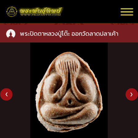
พระปิดตาหลวงปู่โต๊ะ ออกวัดลาดปลาเค้า