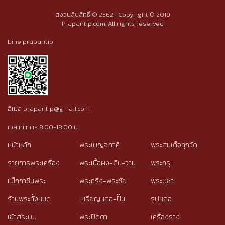
สงวนลิขสิทธิ์ © 2562 | Copyright © 2019
Prapantip.com, All rights reserved
Line prapantip
อีเมล prapantip@gmail.com
เวลาทำการ 8.00-18.00 น.
หน้าหลัก
พระเบญจภาคี
พระสมเด็จทุกวัด
รายการพระเครื่อง
พระเนื้อผง-ดิน-ว่าน
พระกรุ
แม็กกาซีนพระ
พระกริ่ง-พระชัย
พระบูชา
ร้านพระทั้งหมด
เหรียญหล่อ-ปั๊ม
รูปหล่อ
เข้าสู่ระบบ
พระปิดตา
เครื่องราง