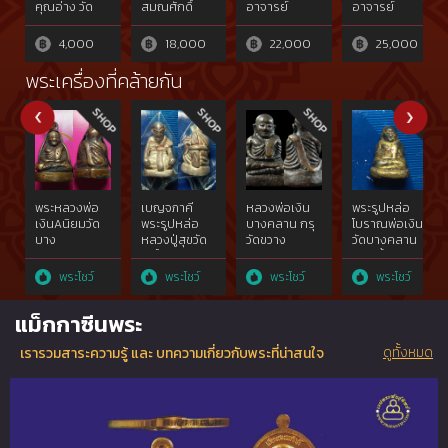
คุณอ่าง วัด
สมณศักดิ์
อาจารย์
อาจารย์
ใหญ่
หลวงพ่อวราห์
อดิเรก วัด
อดิเรก วัด
สว่างอารมณ์
หนองทราย
หนองทราย
4,000
18,000
22,000
25,000
พระเครื่องที่คล้ายกัน
พระหลวงพ่อ
เบญจภาคี
หลวงพ่อเงิน
พระรูปหล่อ
เงินAนิยมวัด
พระรูปหล่อ
บางคลาน กรุ
โบราณพ่อเงิน
บาง
หลวงปู่สุขวัด
วัดขวาง
วัดบางคลาน
คลานฯ,องค์
โพธิ์ทรายทอง
พิมพ์ขี้ตาห้า
ที่2จอบยุค
รุ่นแรก เนื้อ
ชายเนื้อ
พระโชว์
พระโชว์
พระโชว์
พระโชว์
ต้น๒๔๕๐
เงิน ปี2498-
ทองคำ
จ.พิจิตรที่ไม่
03พิมพ์
ผสมgoldพ.ศ.๒๔๕๐
แม็กกาซีนพระ
ผ่านการใช้
สมณศักดิ์
show}
สัมผัส{rare
rare​ showผง
ดูทั้งหมด
เรารวมสาระความรู้ และ บทความเกี่ยวกับพระที่น่าสนใจ
show}๒๔๖๐
อุดพุทธคุณ
เดิมไม่ผ่านการ
ใช้สัมผัส