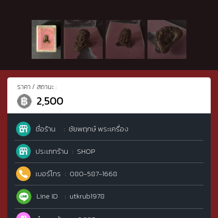
ราคา / สถานะ :
2,500
ชื่อร้าน
ชัยพฤกษ์ พระเครื่อง
ประเภทร้าน
SHOP
เบอร์โทร
080-587-1668
Line ID
utkrub1978