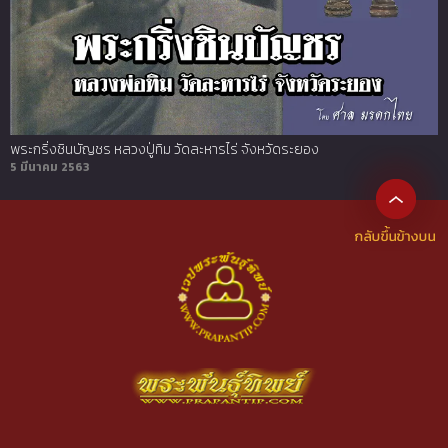
พระกริ่งชินบัญชร หลวงปู่ทิม วัดละหารไร่ จังหวัดระยอง
5 มีนาคม 2563