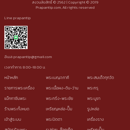
สงวนลิขสิทธิ์ © 2562 | Copyright © 2019
Prapantip.com, All rights reserved
Line prapantip
อีเมล prapantip@gmail.com
เวลาทำการ 8.00-18.00 น.
หน้าหลัก
พระเบญจภาคี
พระสมเด็จทุกวัด
รายการพระเครื่อง
พระเนื้อผง-ดิน-ว่าน
พระกรุ
แม็กกาซีนพระ
พระกริ่ง-พระชัย
พระบูชา
ร้านพระทั้งหมด
เหรียญหล่อ-ปั๊ม
รูปหล่อ
เข้าสู่ระบบ
พระปิดตา
เครื่องราง
สมัครร้านพระ
รูปถ่าย-ล๊อกเก็ต
เหรียญปั๊ม