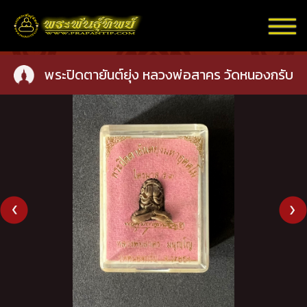
พระปิดตายันต์ยุ่ง หลวงพ่อสาคร วัดหนองกรับ