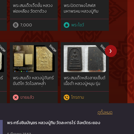
พระสมเด็จเจ็ดชั้น หลวง
พระปิดตาผงโสฬส
พระท่าดอกแ
พ่อเหลือง วัดตาด้วง
มหาพรหม หลวงปู่ทิม
ปิดตา
7,000
พระโชว์
พระโชว
ร์
พระสมเด็จ หลวงปู่จันทร์
พระสมเด็จหลังลายเซ็นต์
สมเด็จหลวง
ขันติโก วัดโฉลกหลํา
เนื้อดำ หลวงปู่หมุน รุ่น
ธรรมศาลา
เกาะพะงัน พิมพ์3ชั้นซุ้มคู่
มหาสมปราถนา ปี 2543
เข่าโค้ง เนื้อผงมหาเสน่ห์
ออกวัดซับลำไย สร้าง
ขายแล้ว
โทรถาม
2,500
น้อยเพียง 500 องค์
ดูทั้งหมด
พระกริ่งชินบัญชร หลวงปู่ทิม วัดละหารไร่ จังหวัดระยอง