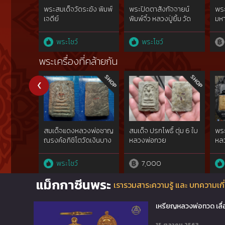
พระสมเด็จวัดระฆัง พิมพ์
พระปิดตาสังกัจจายน์
พร
เจดีย์
พิมพ์จิ๋ว หลวงปู่ยิ้ม วัด
มห
หนองบัว
พิม
ทิม
พระโชว์
พระโชว์
พระเครื่องที่คล้ายกัน
สมเด็จแดงหลวงพ่อชาญ
สมเด็จ ปรกโพธิ์ ตุ่ม 6 ใบ
พระ
ณรงค์อภิชิโตวัดเงินบาง
หลวงพ่อกวย
หลว
พรม พ.ศ.๒๔๘๕-๙๓ผสม
โฉล
มวรสารสมเด็จวัดระฆัง
พิม
พระโชว์
7,000
และบางขุนพรหมฯ{rare
show}
แม็กกาซีนพระ
เรารวมสาระความรู้ และ บทความเกี่
เหรียญหลวงพ่อทวด เลื่