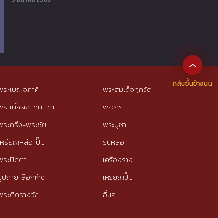
5 มีนาคม 2563
พระเบญจภาคี
พระสมเด็จทุกวัด
พระเนื้อผง-ดิน-ว่าน
พระกรุ
พระกริ่ง-พระชัย
พระบูชา
เหรียญหล่อ-ปั๊ม
รูปหล่อ
พระปิดตา
เครื่องราง
รูปถ่าย-ล๊อกเก็ต
เหรียญปั๊ม
พระติดรางวัล
อื่นๆ