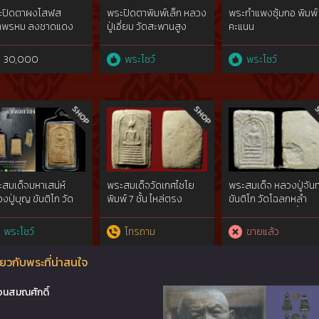
ะปิดตาผงโสฬส
พระปิดตาพิมพ์เล็ก หลวง
พระกำแพงซุ้มกอ พิมพ์
าพรหม ลงชาดแดง
ปู่เอี่ยม วัดสะพานสูง
คะแนน
พ์เล็ก ปี 03 หลวงปู่
 วัดละหารไร่
30,000
พระโชว์
พระโชว์
สมเด็จมหาเสน่ห์
พระสมเด็จวัดเกศไชโย
พระสมเด็จ หลวงปู่จันท
งปู่บุญ ขันติโก วัด
พิมพ์ 7 ชั้น ไหล่ตรง
ขันติโก วัดโฉลกหลํา
กหลํา พะงัน
พ.ศ.2400-2405
เกาะพะงัน พิมพ์3ชั้นซุ้ม
พ์9ชั้นอกร่อง(นิยม)
คู่(เข่าโค้ง)เนื้อผงมหา
พระโชว์
โทรถาม
ขายแล้ว
เสน่ห์
ยวกับพระที่น่าสนใจ
อนสมณศักดิ์