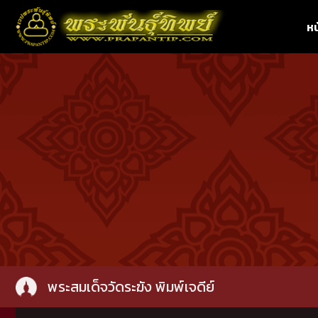
หน
พระสมเด็จวัดระฆัง พิมพ์เจดีย์