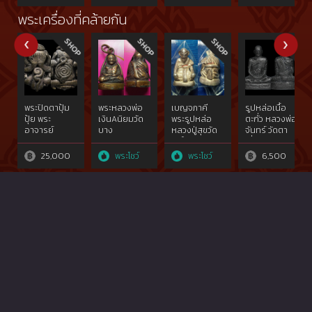
บางขุนเทียน
จันทร์คู่(นิยม)
กรุงเทพฯ
หลวงพ่อกวย
พระเครื่องที่คล้ายกัน
วัดโฆสิตาราม
(บ้านแค)
จ.ชัยนาท
พระปิดตาปุ้ม
พระหลวงพ่อ
เบญจภาคี
รูปหล่อเนื้อ
ปุ้ย พระ
เงินAนิยมวัด
พระรูปหล่อ
ตะกั่ว หลวงพ่อ
อาจารย์
บาง
หลวงปู่สุขวัด
จันทร์ วัดตา
อดิเรก วัด
คลานฯ,องค์
โพธิ์ทรายทอง
เจี่ย
หนองทราย
ที่2จอบยุค
รุ่นแรก เนื้อ
25,000
พระโชว์
พระโชว์
6,500
ต้น๒๔๕๐
เงิน ปี2498-
จ.พิจิตรที่ไม่
03พิมพ์
ผ่านการใช้
สมณศักดิ์
สัมผัส{rare
rare​ showผง
show}๒๔๖๐
อุดพุทธคุณ
เดิมไม่ผ่านการ
ใช้สัมผัส