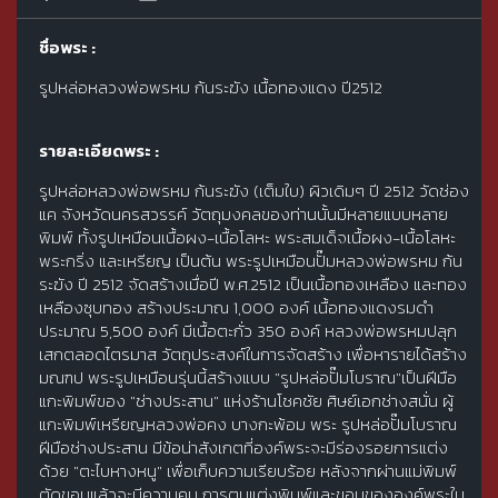
ชื่อพระ :
รูปหล่อหลวงพ่อพรหม ก้นระฆัง เนื้อทองแดง ปี2512
รายละเอียดพระ :
รูปหล่อหลวงพ่อพรหม ก้นระฆัง (เต็มใบ) ผิวเดิมๆ ปี 2512 วัดช่อง
แค จังหวัดนครสวรรค์ วัตถุมงคลของท่านนั้นมีหลายแบบหลาย
พิมพ์ ทั้งรูปเหมือนเนื้อผง-เนื้อโลหะ พระสมเด็จเนื้อผง-เนื้อโลหะ
พระกริ่ง และเหรียญ เป็นต้น พระรูปเหมือนปั๊มหลวงพ่อพรหม ก้น
ระฆัง ปี 2512 จัดสร้างเมื่อปี พ.ศ.2512 เป็นเนื้อทองเหลือง และทอง
เหลืองซุบทอง สร้างประมาณ 1,000 องค์ เนื้อทองแดงรมดำ
ประมาณ 5,500 องค์ มีเนื้อตะกั่ว 350 องค์ หลวงพ่อพรหมปลุก
เสกตลอดไตรมาส วัตถุประสงค์ในการจัดสร้าง เพื่อหารายได้สร้าง
มณฑป พระรูปเหมือนรุ่นนี้สร้างแบบ "รูปหล่อปั๊มโบราณ"เป็นฝีมือ
แกะพิมพ์ของ "ช่างประสาน" แห่งร้านโชคชัย ศิษย์เอกช่างสนั่น ผู้
แกะพิมพ์เหรียญหลวงพ่อคง บางกะพ้อม พระ รูปหล่อปั๊มโบราณ
ฝีมือช่างประสาน มีข้อน่าสังเกตที่องค์พระจะมีร่องรอยการแต่ง
ด้วย "ตะไบหางหนู" เพื่อเก็บความเรียบร้อย หลังจากผ่านแม่พิมพ์
ตัดขอบแล้วจะมีความคม การตบแต่งพิมพ์และขอบขององค์พระใน