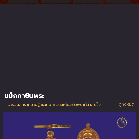
ต้น๒๔๕๐
เงิน ปี2498-
จ.พิจิตรที่ไม่
03พิมพ์
ผ่านการใช้
สมณศักดิ์
สัมผัส{rare
rare​ showผง
show}๒๔๖๐
อุดพุทธคุณ
เดิมไม่ผ่านการ
ใช้สัมผัส
แม็กกาซีนพระ
ดูทั้งหมด
เรารวมสาระความรู้ และ บทความเกี่ยวกับพระที่น่าสนใจ