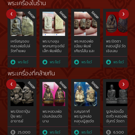
พระเครื่องในร้าน
เหรียญจอบ
พระบางขุน
พระหลวงพ่อ
พระปิดตา
หลวงพ่อไปล่
พรหมกรุเจดีย์
เนียม พิมพ์
หลวงปู่ไข่ วัด
วัดกำแพง
เล็ก พิมพ์ยืน
เศียรโล้น และ
เชิงเลน
ประทานพร
พิมพ์เศียร
แหลม สอง
พระโชว์
พระโชว์
พระโชว์
พระโชว์
หน้า
พระเครื่องที่คล้ายกัน
พระปิดตาปุ้ม
พระหลวงพ่อ
เบญจภาคี
รูปหล่อเนื้อ
ปุ้ย พระ
เงินAนิยมวัด
พระรูปหล่อ
ตะกั่ว หลวงพ่อ
อาจารย์
บาง
หลวงปู่สุขวัด
จันทร์ วัดตา
อดิเรก วัด
คลานฯ,องค์
โพธิ์ทรายทอง
เจี่ย
หนองทราย
ที่2จอบยุค
รุ่นแรก เนื้อ
25,000
พระโชว์
พระโชว์
6,500