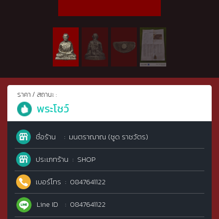
ราคา / สถานะ :
พระโชว์
ชื่อร้าน
มนตราฌาณ (ชูด ราชวัตร)
ประเภทร้าน
SHOP
เบอร์โทร
0847641122
Line ID
0847641122