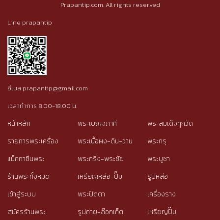
Prapantip.com, All rights reserved
Line prapantip
อีเมล prapantip@gmail.com
เวลาทำการ 8.00-18.00 น.
หน้าหลัก
พระเบญจภาคี
พระสมเด็จทุกวัด
รายการพระเครื่อง
พระเนื้อผง-ดิน-ว่าน
พระกรุ
แม็กกาซีนพระ
พระกริ่ง-พระชัย
พระบูชา
ร้านพระทั้งหมด
เหรียญหล่อ-ปั๊ม
รูปหล่อ
เข้าสู่ระบบ
พระปิดตา
เครื่องราง
สมัครร้านพระ
รูปถ่าย-ล๊อกเก็ต
เหรียญปั๊ม