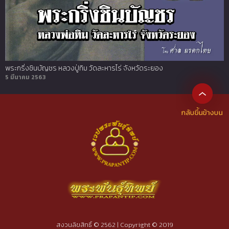
พระกริ่งชินบัญชร หลวงปู่ทิม วัดละหารไร่ จังหวัดระยอง
5 มีนาคม 2563
สงวนลิขสิทธิ์ © 2562 | Copyright © 2019