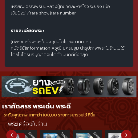
เหรียญเจริญพรบนหลวงปู่ทิมวัดละหารไร่จ.ระยอง เนื้อ
เงินปี2517{rare show}rare number
รายละเอียดพระ :
{มีพระเครื่องฯaฯในปัจจุบันได้โดย=ชาติศาสน์
กษัตริย์}information Aวุฒิ นครปฐม นำรูปภาพพระในร้านไปใช้
โดยไม่ได้รับอนุญาตจับได้ดำเนินคดีถึงที่สุด
เราคัดสรร พระเด่น พระดี
ระดับคุณภาพ มากกว่า 100,00 รายการมารวมไว้ ที่นี่!!
พระเครื่องในร้าน