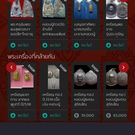
พระกรุชินพระ
หลวงปู่ทวดวัด
เบญจภาคีพระ
เหรียญพ่อ
ผงสุพรรณฯ
ช้างไห้
นาคปรกใบ
จาด
ยอดโถ^ไหอายุ
พ.ศ.๒๕๐๕พิมพ์
มะขามหลวงปู่
รุ่น(จ.เจริญ
กว่า๘๐๐ปี{rare
เตารีดโลหะ
ศุข วัดปาก
ลาภ)เนื้อเงิน
show}
ผสมแร่
คลองมะขาม
สวยแชมป์ วัด
พระโชว์
พระโชว์
พระโชว์
พระโชว์
ทองคำgold{rare
เฒ่าฯเนื้อ
บางกระเบา
show}ไม่ผ่าน
สัมฤทธิ์
จ.ปราจีนบุรี{rare
พระเครื่องที่คล้ายกัน
การใช้
ทองคำgold๒๔๕๖{rare
show}
show}ไม่ผ่าน
การใช้
เหรียญแจก
เหรียญ ทอ.2
เหรียญ ทอ.2
เหรียญ ทอ.1
ทาน ลาภผล
ปี 2514 เนื้อ
หลวงปู่แหวน
หลวงปู่แหวน
พูนทวี ปี2538
เงิน หลวงปู่
สุจิณโณ
สุจิณโณ
เนื้อทองคำ
แหวน สุจิณโณ
หลวงพ่อเกษม
พระโชว์
พระโชว์
35,000
65,000
เขมโก