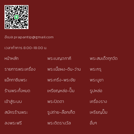
อีเมล prapantip@gmail.com
เวลาทำการ 8.00-18.00 น.
หน้าหลัก
พระเบญจภาคี
พระสมเด็จทุกวัด
รายการพระเครื่อง
พระเนื้อผง-ดิน-ว่าน
พระกรุ
แม็กกาซีนพระ
พระกริ่ง-พระชัย
พระบูชา
ร้านพระทั้งหมด
เหรียญหล่อ-ปั๊ม
รูปหล่อ
เข้าสู่ระบบ
พระปิดตา
เครื่องราง
สมัครร้านพระ
รูปถ่าย-ล๊อกเก็ต
เหรียญปั๊ม
ลงพระฟรี
พระติดรางวัล
อื่นๆ