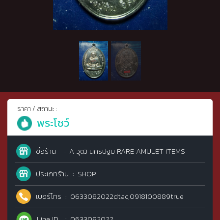
ราคา / สถานะ :
พระโชว์
ชื่อร้าน
A วุฒิ นครปฐม RARE AMULET ITEMS
ประเภทร้าน
SHOP
เบอร์โทร
0633082022dtac,0918100889true
Line ID
0633082022