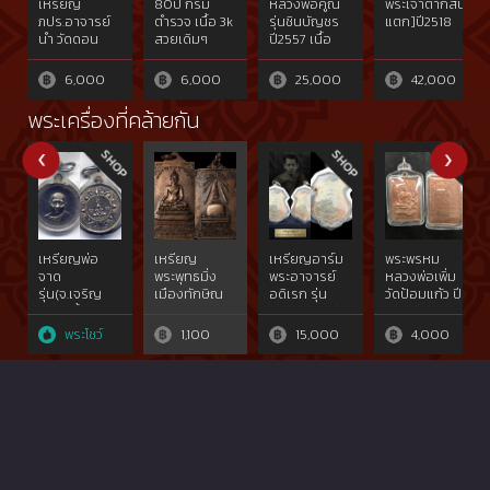
เหรียญ
80ปี กรม
หลวงพ่อคูณ
พระเจ้าตากสิน(น
ภปร.อาจารย์
ตำรวจ เนื้อ 3k
รุ่นชินบัญชร
แตก]ปี2518
นำ วัดดอน
สวยเดิมๆ
ปี2557 เนื้อ
ศาลาปี20
เงินหน้ากาก
ทองคำ ไม่ตัด
6,000
6,000
25,000
42,000
ปีก
หมายเลข95
พระเครื่องที่คล้ายกัน
เหรียญพ่อ
เหรียญ
เหรียญอาร์ม
พระพรหม
จาด
พระพุทธมิ่ง
พระอาจารย์
หลวงพ่อเพิ่ม
รุ่น(จ.เจริญ
เมืองทักษิณ
อดิเรก รุ่น
วัดป้อมแก้ว ปี
ลาภ)เนื้อเงิน
พระบรมธาตุ
สร้างวิหาร ปี
44
สวยแชมป์ วัด
จ.นครศรีธรรมราช
2562
พระโชว์
1,100
15,000
4,000
บางกระเบา
ปี2522
จ.ปราจีนบุรี{rare
show}