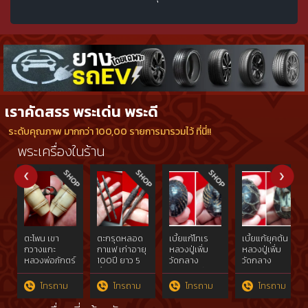
เราคัดสรร พระเด่น พระดี
ระดับคุณภาพ มากกว่า 100,00 รายการมารวมไว้ ที่นี่!!
พระเครื่องในร้าน
ตะโพน เขา
ตะกรุดหลอด
เบี้ยแก้โทเร
เบี้ยแก้ยุคต้น
กวางแกะ
กาแฟ เก่าอายุ
หลวงปู่เพิ่ม
หลวงปู่เพิ่ม
หลวงพ่อภักตร์
100ปี ยาว 5
วัดกลาง
วัดกลาง
วัดโบสถ์
นิ้ว
บางแก้ว ปี
บางแก้ว
อ่างทอง
2516
นครปฐม
โทรถาม
โทรถาม
โทรถาม
โทรถาม