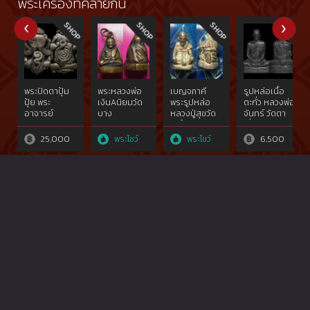
พระเครื่องที่คล้ายกัน
พระปิดตาปุ้ม
พระหลวงพ่อ
เบญจภาคี
รูปหล่อเนื้อ
ปุ้ย พระ
เงินAนิยมวัด
พระรูปหล่อ
ตะกั่ว หลวงพ่อ
อาจารย์
บาง
หลวงปู่สุขวัด
จันทร์ วัดตา
อดิเรก วัด
คลานฯ,องค์
โพธิ์ทรายทอง
เจี่ย
หนองทราย
ที่2จอบยุค
รุ่นแรก เนื้อ
25,000
พระโชว์
พระโชว์
6,500
ต้น๒๔๕๐
เงิน ปี2498-
จ.พิจิตรที่ไม่
03พิมพ์
ผ่านการใช้
สมณศักดิ์
สัมผัส{rare
rare​ showผง
show}๒๔๖๐
อุดพุทธคุณ
เดิมไม่ผ่านการ
ใช้สัมผัส