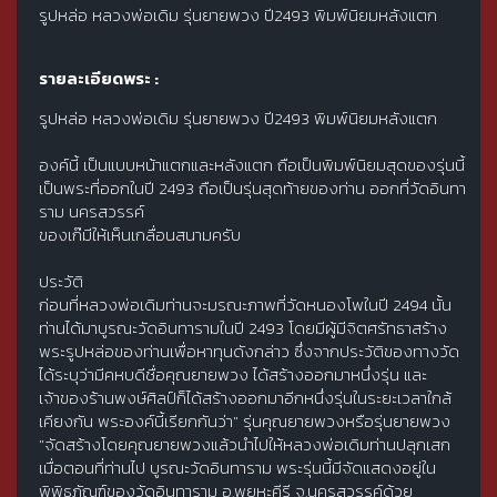
รูปหล่อ หลวงพ่อเดิม รุ่นยายพวง ปี2493 พิมพ์นิยมหลังแตก
รายละเอียดพระ :
รูปหล่อ หลวงพ่อเดิม รุ่นยายพวง ปี2493 พิมพ์นิยมหลังแตก
องค์นี้ เป็นแบบหน้าแตกและหลังแตก ถือเป็นพิมพ์นิยมสุดของรุ่นนี้
เป็นพระที่ออกในปี 2493 ถือเป็นรุ่นสุดท้ายของท่าน ออกที่วัดอินทา
ราม นครสวรรค์
ของเก๊มีให้เห็นเกลื่อนสนามครับ
ประวัติ
ก่อนที่หลวงพ่อเดิมท่านจะมรณะภาพที่วัดหนองโพในปี 2494 นั้น
ท่านได้มาบูรณะวัดอินทารามในปี 2493 โดยมีผู้มีจิตศรัทธาสร้าง
พระรูปหล่อของท่านเพื่อหาทุนดังกล่าว ซึ่งจากประวัติของทางวัด
ได้ระบุว่ามีคหบดีชื่อคุณยายพวง ได้สร้างออกมาหนึ่งรุ่น และ
เจ้าของร้านพงษ์ศิลป์ก็ได้สร้างออกมาอีกหนึ่งรุ่นในระยะเวลาใกล้
เคียงกัน พระองค์นี้เรียกกันว่า" รุ่นคุณยายพวงหรือรุ่นยายพวง
"จัดสร้างโดยคุณยายพวงแล้วนำไปให้หลวงพ่อเดิมท่านปลุกเสก
เมื่อตอนที่ท่านไป บูรณะวัดอินทาราม พระรุ่นนี้มีจัดแสดงอยู่ใน
พิพิธภัณฑ์ของวัดอินทาราม อ.พยุหะคีรี จ.นครสวรรค์ด้วย