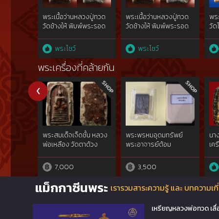
พระเนื้อว่านหลวงปู่ทวด
พระเนื้อว่านหลวงปู่ทวด
พร
วัดช้างให้ พิมพ์พระรอด
วัดช้างให้ พิมพ์พระรอด
วัด
ใหญ่ ปี 2497
กลาง ปี 2497
คะแ
พระโชว์
พระโชว์
พระเครื่องที่คล้ายกัน
พระสมเด็จเจ็ดชั้น หลวง
พระพรหมอุดมทรัพย์
นาง
พ่อเหลือง วัดตาด้วง
พระอาจารย์ต้อม
เคร
7,000
3,500
แม็กกาซีนพระ
เรารวมสาระความรู้ และ บทความเกี่
เหรียญหลวงพ่อทวด เลื่