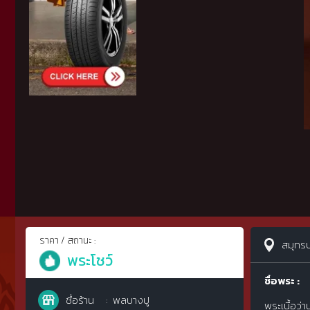
ราคา / สถานะ :
สมุทร
พระโชว์
ชื่อพระ :
ชื่อร้าน
พลบางปู
พระเนื้อว่