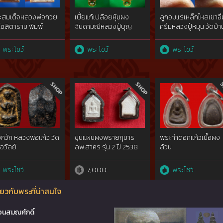
ะสมเด็จหลวงพ่อกวย
เบี้ยแก้เปลือยหุ้มผง
ลูกอมแร่เหล็กไหลเขาอึ
โฆสิตาราม พิมพ์
จินดามณีหลวงปู่บุญ
ครึมหลวงปู่หมุน วัดบ้า
นน ปี 2515
วัดกลางบางแก้ว ลูกใหญ่
จาน ปี 2543
( เบี้ยแก้เปลือยยุคต้นๆ
พระโชว์
พระโชว์
พระโชว์
หุ้มผงจินดามณี )
กวัก หลวงพ่อแก้ว วัด
ขุนแผนผงพรายกุมาร
พระท่าดอกแก้วเนื้อผง
ือวัลย์
ลพ.สาคร รุ่น 2 ปี 2538
ล้วน
พระโชว์
7,000
พระโชว์
ยวกับพระที่น่าสนใจ
อนสมณศักดิ์