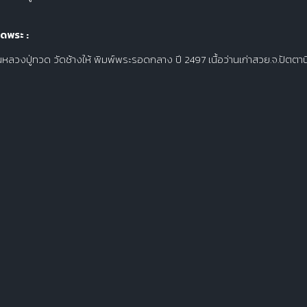
ดพระ :
านหลวงปู่ทวด วัดช้างให้ พิมพ์พระรอดกลาง ปี 2497 เนื้อว่านเก่าสวย.จ.ปัตตานี