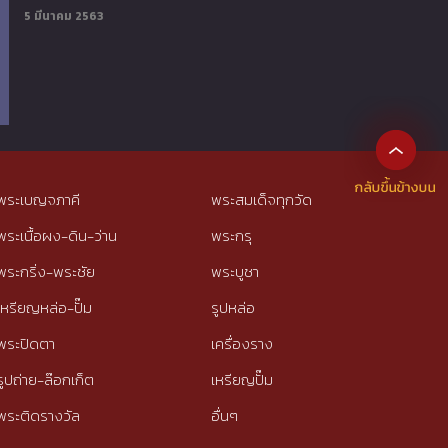
5 มีนาคม 2563
พระเบญจภาคี
พระสมเด็จทุกวัด
พระเนื้อผง-ดิน-ว่าน
พระกรุ
พระกริ่ง-พระชัย
พระบูชา
เหรียญหล่อ-ปั๊ม
รูปหล่อ
พระปิดตา
เครื่องราง
รูปถ่าย-ล๊อกเก็ต
เหรียญปั๊ม
พระติดรางวัล
อื่นๆ