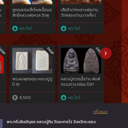
ม
ลูกอมแร่เหล็กไหลเนื้อเมฆ
เสืออ้าปากหลางพ่อปาน
เสืออ้าปาก
น
สิทธิ์หลวงพ่อหวล วัดพุ
วัดคลองด่านบางเหี้ย (
หลวงพ่อสาย
ทไธศวรรย์ ปี 2519
แกะจากเขาควายเผือก
คลองด่าน ต
สวยแชมป์ )
2519 ( แกะ
พระโชว์
พระโชว์
พระโชว
)
พระผงพุทธคุณ หลวงปู่ดู่
หลวงปู่ทวดเนื้อว่าน พิมพ์
หลวงปู่ทวดวั
ปี 19
กรรมการAนิยม ปี97
ว่าน พิมพ์ใ
สวยกริ๊ปพิมพ์ติดชัดลึก
ปี2497
6,500
พระโชว์
พระโชว
ดูทั้งหมด
พระกริ่งชินบัญชร หลวงปู่ทิม วัดละหารไร่ จังหวัดระยอง