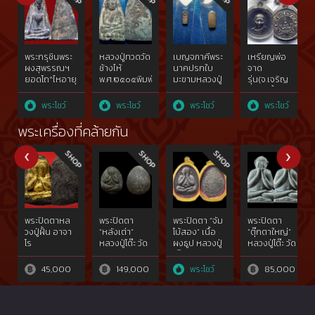
พระกรุชินพระ
หลวงปู่ทวดวัด
เบญจภาคีพระ
เหรียญพ่อ
ผงสุพรรณฯ
ช้างไห้
นาคปรกใบ
จาด
ยอดโถ^ไหอายุ
พ.ศ.๒๕๐๕พิมพ์
มะขามหลวงปู่
รุ่น(จ.เจริญ
กว่า๘๐๐ปี{rare
เตารีดโลหะ
ศุข วัดปาก
ลาภ)เนื้อเงิน
show}
ผสมแร่
คลองมะขาม
สวยแชมป์ วัด
พระโชว์
พระโชว์
พระโชว์
พระโชว์
ทองคำgold{rare
เฒ่าฯเนื้อ
บางกระเบา
show}ไม่ผ่าน
สัมฤทธิ์
จ.ปราจีนบุรี{rare
พระเครื่องที่คล้ายกัน
การใช้
ทองคำgold๒๔๕๖{rare
show}
show}ไม่ผ่าน
การใช้
พระปิดตาหล
พระปิดตา
พระปิดตา “จัม
พระปิดตา
วงปู่ฝั้น อาจา
“หลังเต่า”
โบ้สอง” เนื้อ
“ตุ๊กตาใหญ่”
โร
หลวงปู่โต๊ะ วัด
ผงธูป หลวงปู่
หลวงปู่โต๊ะ วัด
ประดู่ฉิมพลี
โต๊ะ วัดประดู่
ประดู่ฉิมพลี
ฉิมพลี
45,000
149,000
พระโชว์
85,000