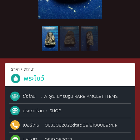
ราคา / สถานะ :
พระโชว์
ชื่อร้าน
A วุฒิ นครปฐม RARE AMULET ITEMS
ประเภทร้าน
SHOP
เบอร์โทร
0633082022dtac,0918100889true
Line ID
0633082022