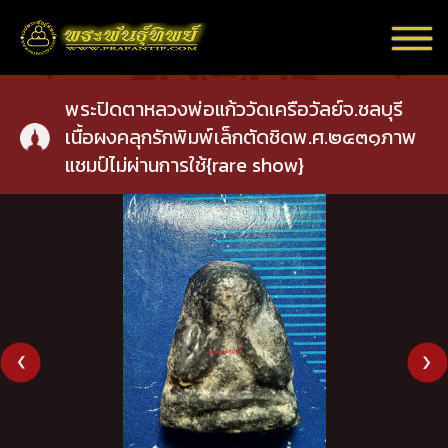
พระปิดตาหลวงพ่อแก้ววัดเครือวัลย์จ.ชลบุรี
เนื้อผงคลุกรักพิมพ์เล็กตัดชิดพ.ศ.๒๔๓๑ภาพ
แชมป์ไม่ผ่านการใช้{rare show}