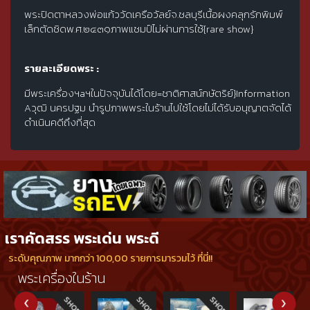
พระปิดตาหลวงพ่อแก้ววัดเครือวัลย์จ.ชลบุรีเนื้อผงคลุกรักพิมพ์
เล็กตัดชิดพ.ศ.๒๔๓๑ภาพแชมป์ไม่ผ่านการใช้{rare show}
รายละเอียดพระ :
มีพระเครื่องฯaฯในปัจจุบันได้โดย=ชาติศาสน์กษัตริย์}Information
Aวุฒิ นครปฐม นำรูปภาพพระในร้านไปใช้โดยไม่ได้รับอนุญาตจัดได้
ดำเนินคดีถึงที่สุด
เราคัดสรร พระเด่น พระดี
ระดับคุณภาพ มากกว่า 100,00 รายการมารวมไว้ ที่นี่!!
พระเครื่องในร้าน