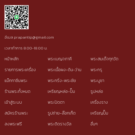
อีเมล prapantip@gmail.com
เวลาทำการ 8.00-18.00 น.
หน้าหลัก
พระเบญจภาคี
พระสมเด็จทุกวัด
รายการพระเครื่อง
พระเนื้อผง-ดิน-ว่าน
พระกรุ
แม็กกาซีนพระ
พระกริ่ง-พระชัย
พระบูชา
ร้านพระทั้งหมด
เหรียญหล่อ-ปั๊ม
รูปหล่อ
เข้าสู่ระบบ
พระปิดตา
เครื่องราง
สมัครร้านพระ
รูปถ่าย-ล๊อกเก็ต
เหรียญปั๊ม
ลงพระฟรี
พระติดรางวัล
อื่นๆ