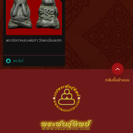
พระปิดตาหลวงพ่อทา วัดพะเนียงแตก
พระโชว์