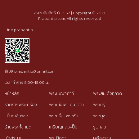
สงวนลิขสิทธิ์ © 2562 | Copyright © 2019
Prapantip.com, All rights reserved
Line prapantip
อีเมล prapantip@gmail.com
เวลาทำการ 8.00-18.00 น.
หน้าหลัก
พระเบญจภาคี
พระสมเด็จทุกวัด
รายการพระเครื่อง
พระเนื้อผง-ดิน-ว่าน
พระกรุ
แม็กกาซีนพระ
พระกริ่ง-พระชัย
พระบูชา
ร้านพระทั้งหมด
เหรียญหล่อ-ปั๊ม
รูปหล่อ
เข้าสู่ระบบ
พระปิดตา
เครื่องราง