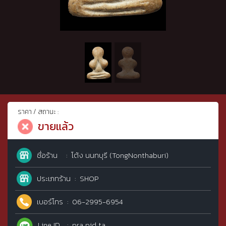
ราคา / สถานะ :
ขายแล้ว
ชื่อร้าน
โต้ง นนทบุรี (TongNonthaburi)
ประเภทร้าน
SHOP
เบอร์โทร
06-2995-6954
Line ID
pra pid ta