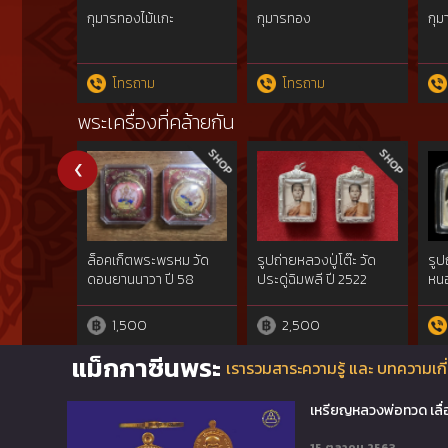
กุมารทองไม้เเกะ
กุมารทอง
กุ
โทรถาม
โทรถาม
พระเครื่องที่คล้ายกัน
ล็อคเก็ตพระพรหม วัด
รูปถ่ายหลวงปู่โต๊ะ วัด
รูป
ดอนยานนาวา ปี 58
ประดู่ฉิมพลี ปี 2522
หนอ
รูปไ
1,500
2,500
แม็กกาซีนพระ
เรารวมสาระความรู้ และ บทความเกี่
เหรียญหลวงพ่อทวด เลื่