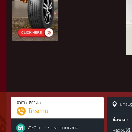
ราคา / สถานะ :
นครป
โทรถาม
ชื่อพระ :
ชื่อร้าน
SUNGTONG789
หลวงปู่โต๊ะ