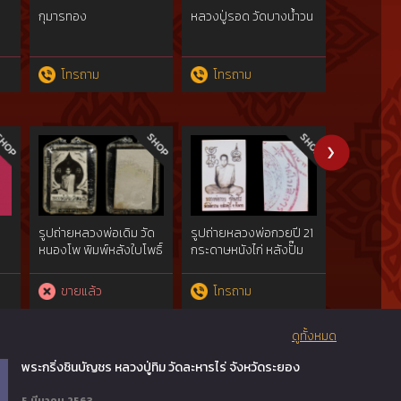
กุมารทอง
หลวงปู่รอด วัดบางน้ำวน
หลวงปู่รอด
โทรถาม
โทรถาม
โทรถา
ง
รูปถ่ายหลวงพ่อเดิม วัด
รูปถ่ายหลวงพ่อกวยปี 21
รูปถ่ายหลว
หนองโพ พิมพ์หลังใบโพธิ์
กระดาษหนังไก่ หลังปั๊ม
หนองโพ ปี
ตราวัด
รัชกาล
ขายแล้ว
โทรถาม
พระโชว
ดูทั้งหมด
พระกริ่งชินบัญชร หลวงปู่ทิม วัดละหารไร่ จังหวัดระยอง