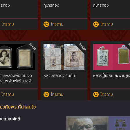
มารทอง
กุมารทอง
กุมารทอง
โทรถาม
โทรถาม
โทรถาม
ถ่ายหลวงพ่อเดิม วัด
หลวงพ่อวัดดอนตัน
หลวงปู่เอี่ยม สะพานสู
งโพ พิมพ์ครึ่งองค์
ข่
โทรถาม
โทรถาม
โทรถาม
ยวกับพระที่น่าสนใจ
อนสมณศักดิ์