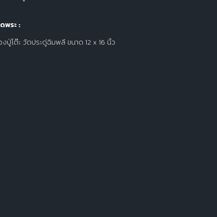
ดพระ :
งปู่โต๊ะ วัดประดู่ฉิมพลี ขนาด 12 x 16 นิ้ว