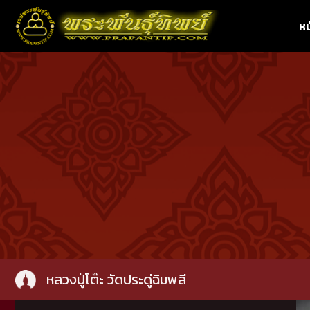
หน
หลวงปู่โต๊ะ วัดประดู่ฉิมพลี