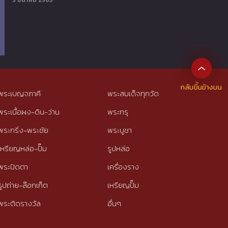
5 มีนาคม 2563
พระเบญจภาคี
พระสมเด็จทุกวัด
พระเนื้อผง-ดิน-ว่าน
พระกรุ
พระกริ่ง-พระชัย
พระบูชา
เหรียญหล่อ-ปั๊ม
รูปหล่อ
พระปิดตา
เครื่องราง
รูปถ่าย-ล๊อกเก็ต
เหรียญปั๊ม
พระติดรางวัล
อื่นๆ