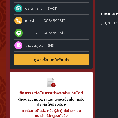
ประเภทร้าน
SHOP
รายละเอีย
เบอร์โทร
0864693619
รูปบูชา หลว
Line ID
0864693619
จำนวนผู้ชม
343
ดูพระทั้งหมดในร้านค้า
ข้อควรระวัง ในการเช่าพระผ่านเว็ปไซต์
ต้องตรวจสอบพระ และ ตกลงเงื่อนไขการรับ
ประกัน ให้เรียบร้อย
หากไม่เคยติดต่อ หรือรู้จักผู้ให้เช่ามาก่อน
แนะนำให้นัดดูองค์จริง