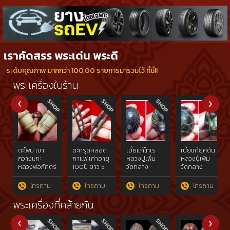
เราคัดสรร พระเด่น พระดี
ระดับคุณภาพ มากกว่า 100,00 รายการมารวมไว้ ที่นี่!!
พระเครื่องในร้าน
ตะโพน เขา
ตะกรุดหลอด
เบี้ยแก้โทเร
เบี้ยแก้ยุคต้น
กวางแกะ
กาแฟ เก่าอายุ
หลวงปู่เพิ่ม
หลวงปู่เพิ่ม
หลวงพ่อภักตร์
100ปี ยาว 5
วัดกลาง
วัดกลาง
วัดโบสถ์
นิ้ว
บางแก้ว ปี
บางแก้ว
อ่างทอง
2516
นครปฐม
โทรถาม
โทรถาม
โทรถาม
โทรถาม
พระเครื่องที่คล้ายกัน