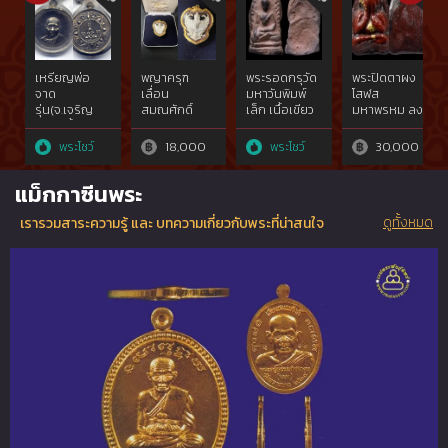
เหรียญพ่อ
พญาครุฑ
พระรอดกรุวัด
พระปิดตาผง
จาด
เลื่อน
มหาวันพิมพ์
โสฬส
รุ่น(จ.เจริญ
สมณศักดิ์
เล็ก เนื้อเขียว
มหาพรหม ลง
ลาภ)เนื้อเงิน
หลวงพ่อวราห์
สวยแชมป์หา
ชาดแดง พิมพ์
สวยแชมป์ วัด
ยากที่สุด
เล็ก ปี 03
พระโชว์
18,000
พระโชว์
30,000
บางกระเบา
จ.ลำพูน
หลวงปู่ทิม วัด
จ.ปราจีนบุรี{rare
ละหารไร่
แม็กกาซีนพระ
show}
ดูทั้งหมด
เรารวมสาระความรู้ และ บทความเกี่ยวกับพระที่น่าสนใจ