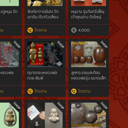
ปู่หมุน วัด
สิงห์อาจารย์เฮง วัด
หนุมาน รุ่นจันทร์เพ็ญ
เขาดิน ตัวจริงเสียง
เจ้าคุณอ่าง วัดใหญ่
จริง! [Sing AJ.
สว่างอารมณ์
Heng]
าม
โทรถาม
4,000
หลวงพ่อ
กุมารทองหลวงพ่อ
ลูกกระดอนสะท้อน
กวย พิมพ์
หลวงพ่อรุ่ง ขนาดเล็ก
rn LP.
เล็ก[Kumarn LP.
น่ารักมาก! [Luk
Kuai]
Kradon LP. Rung]
าม
โทรถาม
โทรถาม