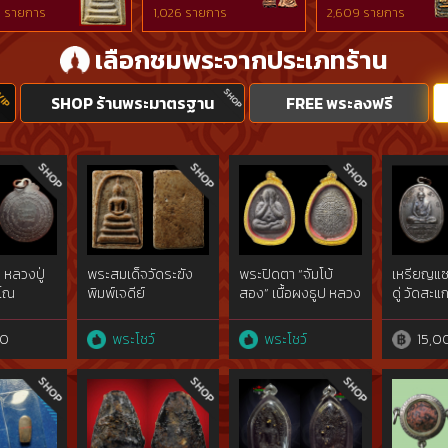
 รายการ
1,026 รายการ
2,609 รายการ
เลือกชมพระจากประเภทร้าน
SHOP ร้านพระมาตรฐาน
FREE พระลงฟรี
 หลวงปู่
พระสมเด็จวัดระฆัง
พระปิดตา “จัมโบ้
เหรียญแซย
ณโณ
พิมพ์เจดีย์
สอง” เนื้อผงธูป หลวง
ดู่ วัดสะแก 
ปู่โต๊ะ วัดประดู่ฉิมพลี
ทองแดงร
00
พระโชว์
พระโชว์
15,0