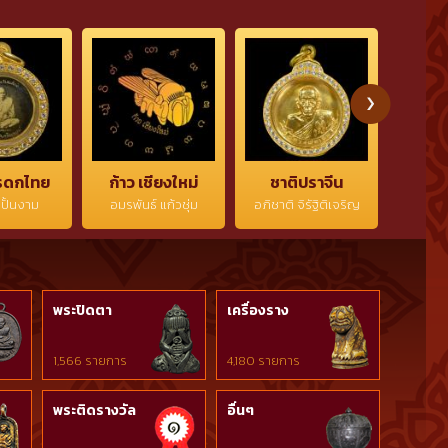
50 ขอบคุณ
พร้อมกล่องเดิมๆ จาก
0819711350)
ปลุกเสก)
วัด + บัตรการันตีพระ
เดิมๆ จา
สภาพสวย (ติดต่อ
สอบถามเพ
สอบถามเพิ่มเติมโทร./
โทร./ไลน์
ไลน์ 0819711350)
0819711
รดกไทย
ก้าว เชียงใหม่
ชาติปราจีน
เส
ปั้นงาม
อมรพันธ์ แก้วชุ่ม
อภิชาติ จิรัฐิติเจริญ
วิทยา
พระปิดตา
เครื่องราง
1,566 รายการ
4,180 รายการ
พระติดรางวัล
อื่นๆ