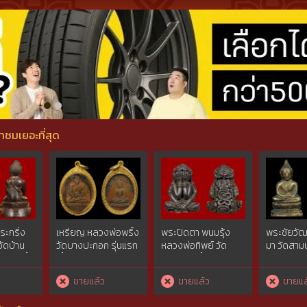
้าชมเยอะที่สุด
ะกริ่ง
เหรียญ หลวงพ่อพริ้ง
พระปิดตา พนมรุ้ง
พระชัยวัฒน
วัดบ้าน
วัดบางปะกอก รุ่นแรก
หลวงพ่อทิพย์ วัด
มา วัดสามป
ญลาภ เนื้อ
เนื้อทองแดง ปี 2483
โพธิ์ทอง เนื้อนวโลหะ
ฐานสูง
ยเลข 156
กรุงเทพมหานคร
(สร้างแค่ 1981 องค์) ปี
กรุงเทพม
ว
ขายแล้ว
ขายแล้ว
ขายแล
9 องค์)
2518 บุรีรัมย์ (หลวงปู่
(สอบถามเพิ
ะมีรอย
ทิม ปลุกเสก) (ติดต่อ
โทร./ไลน์