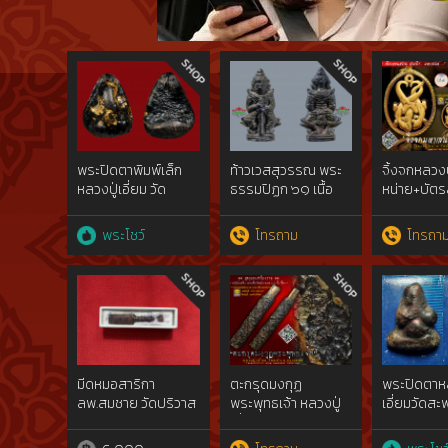
พระปิดตาพิมพ์เล็ก
ท้าวเวสสุวรรณ พระ
จิ้งจกหลวงป
หลวงปู่เอี่ยม วัด
ธรรมปิฏก ๖๑ เนื้อ
หน่าย+บัต
สะพานสูง
นวโลหะ วัดสุทัศน์ เทพ
[Lizard of 
วราราม กรุงเทพ
พระโชว์
โทรถาม
โทรถา
มีดหมอสาริกา
ตะกรุดมงกุฏ
พระปิดตาหล
ลพ.สมชาย วัดปริวาส
พระพุทธเจ้า หลวงปู่
เอี่ยมวัดสะ
เอี่ยม วัดหนัง
ต้นพ.ศ.๒๔๑
[Tagrud LP. Aiam]
คลุกรักชันย