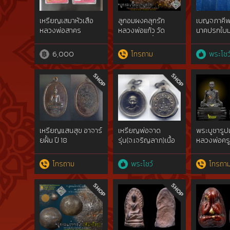
เหรียญเสมาหัวเสือ
ลูกอมผงคลุกรัก
เบญจภาคีพ
หลวงพ่อสาคร
หลวงพ่อแก้ว วัด
นาคปรกใบ
เครือวัลย์! เนื้อนิยม
วงปู่ศุข ว
โซน A [Luk-Aom
มะขามเฒ่าฯเ
6,000
โทรถาม
พระโชว
LP.Kaew]
สัมฤทธิ์
ทองคำgol
show}ไม่ผ่า
เหรียญแสนสุข อาจาร์
เหรียญพ่อจาด
พระบูชารูป
ยฝั้น ปี 18
รุ่น(จ.เจริญลาภ)เนื้อ
หลวงพ่อครู
เงิน สวยแชมป์ วัดบาง
บ้านเด่น จ.
กระเบา
โทรถาม
พระโชว์
โทรถา
จ.ปราจีนบุรี{rare
show}