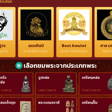
คัดเลือก
พระ)
สอบถามเพิ่มเติม
08197113
ดิมๆ จาก
โทร./ไลน์
ครับ)
รันตีพระ
0819711350)
ามเพิ่ม
์
)
ู่วร
อมตศิลป์
Best Amulet
ศาล ม
 มูลสาร
ประสิทธิ์ชัย คงแก้ว
รุ่งภพ ล้ำเลิศปัญญา
ไพศาล 
เลือกชมพระจากประเภทพระ
กริ่ง
รูปหล่อ
เหรียญหล่อ
ชัย
 รายการ
1,449 รายการ
5,047 รายการ
สมเด็จทุก
พระเบญจภาคี
เหรียญปั๊ม