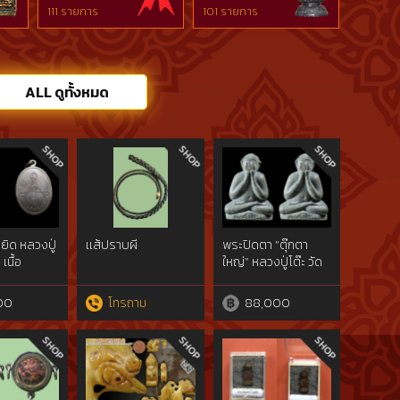
111 รายการ
101 รายการ
ALL ดูทั้งหมด
ิด หลวงปู่
เเส้ปราบผี
พระปิดตา “ตุ๊กตา
เนื้อ
ใหญ่” หลวงปู่โต๊ะ วัด
มดำ
ประดู่ฉิมพลี
00
โทรถาม
88,000