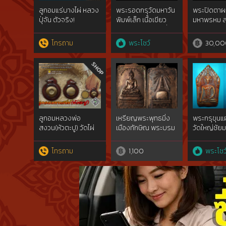
ลูกอมแร่บางไผ่ หลวง
พระรอดกรุวัดมหาวัน
พระปิดตา
ปุ่จัน ตัวจริง!
พิมพ์เล็ก เนื้อเขียว
มหาพรหม 
[Lukaom LP. Jun]
สวยแชมป์หายากที่สุด
แดง พิมพ์เล
จ.ลำพูน
หลวงปู่ทิม 
โทรถาม
พระโชว์
30,00
ไร่
ลูกอมหลวงพ่อ
เหรียญพระพุทธมิ่ง
พระกรุขุนแ
สงวน(หัวตะปู) วัดไผ่
เมืองทักษิณ พระบรม
วัดใหญ่ชัย
พันมือ [Luk Aom
ธาตุ
จ.พระนครศ
LP.Sanguan]
จ.นครศรีธรรมราช
show}
โทรถาม
1,100
พระโชว
ปี2522