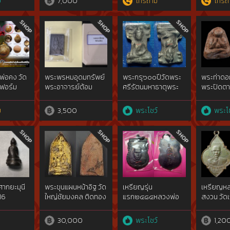
์
7,000
โทรถาม
โทรถ
อหน้า
 show}รัก
่อคง วัด
พระพรหมอุดมทรัพย์
พระกรุ๖๐๐ปีวัดพระ
พระท่าดอก
ฟอร์ม
พระอาจารย์ต้อม
ศรีรัตนมหาธาตุพระ
พระปิดตา
 Aom
มเหศวรจ.สุพรรณบุรี
พิมพ์ใหญ่เศียรโตชิน
ม
3,500
พระโชว์
พระโช
ทองคำgoldผสม{rare
show}
ศากยะมุนี
พระขุนแผนหน้าอิฐ วัด
เหรียญรุ่น
เหรียญห
 16
ใหญ่ชัยมงคล ติดทอง
แรก๒๔๘๔หลวงพ่อ
สงวน วัดเ
จากกรุ มีใบประกาศ
เงินวัดดอนยายหอมฯ
สุวรรณาร
จ.นครปฐมทองแดง
2500
0
30,000
พระโชว์
1,20
ขึ้นไขแมงทับบินเกาะ