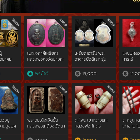
ู่
เบญจภาคีเหรียญ
เหรียญอาร์ม พระ
แหนบหลวงป
รสมาคม
หลวงพ่อคงวัดบางกะ
อาจารย์อดิเรก รุ่น
หารไร่
LP. Nai]
พ้อมฯ
สร้างวิหาร ปี 2562
จ.สมุทรสงคราม เนื้อ
ม
พระโชว์
15,000
12,0
ทองแดงรมดำ{rare
show}ภาพแชมป์
เหรียญนิยม
วงปู่
พระสมเด็จเจ็ดชั้น
ตะโพน เขากวางแกะ
ตะกรุดห
พานสูงยุค
หลวงพ่อเหลือง วัดตา
หลวงพ่อภักตร์
เก่าอายุ 1
๐เนื้อผง
ด้วง
วัดโบสถ์ อ่างทอง
นิ้ว
าเรือ