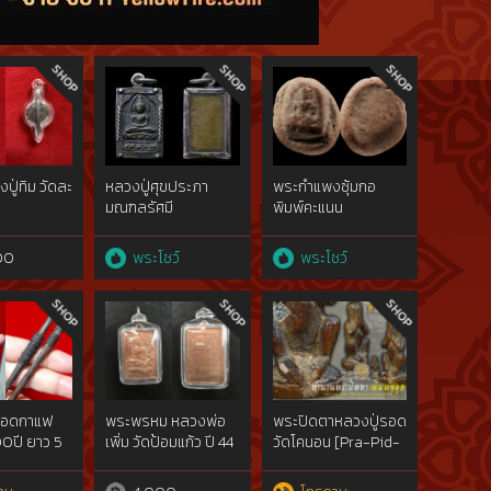
ู่ทิม วัดละ
หลวงปู่ศุขประภา
พระกำแพงซุ้มกอ
มณฑลรัศมี
พิมพ์คะแนน
ทองคำgoldผสมไม่
ผ่านการใช้วัดปาก
00
พระโชว์
พระโชว์
คลองมะขาม
เฒ่าฯ๒๔๖๖ สวย
แชมป์{rare show}
ลอดกาแฟ
พระพรหม หลวงพ่อ
พระปิดตาหลวงปู่รอด
00ปี ยาว 5
เพิ่ม วัดป้อมแก้ว ปี 44
วัดโคนอน [Pra-Pid-
Ta LP. Rod]