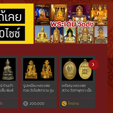
์ ท่านเจ้า
รูปเหมือน หลวงพ่อ
เหรียญ หลวงพ่อ
พระกริ่ง
ลื้ม พิมพ์
กวย วัดโฆสิตาราม รุ่น
สว่าง วัดท่าพุทรา เนื้อ
หลวงพ่อท
2 พิมพ์ฐานมะอะอุ เนื้อ
ทองคำ(9.3กรัม) ปี
โพธิ์ทอง
หานคร
ทองแดงกระไหล่ทอง
2501 กำแพงเพชร
หมายเลข
้ว
200,000
โทรถาม
ขาย
่มเติม
ปี 2522 (สภาพสวยไว้
(ติดต่อสอบถามเพิ่ม
แค่ 2517 
ล่าแชมป์) ชัยนาท
เติม โทร./ไลน์
บุรีรัมย์