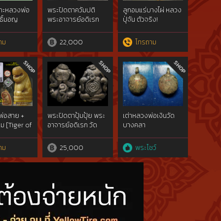
เกะหลวงพ่อ
พระปิดตาควัมปติ
ลูกอมแร่บางไผ่ หลวง
พธิ์มอญ
พระอาจารย์อดิเรก
ปุ่จัน ตัวจริง!
วัดหนองทราย
[Lukaom LP. Jun]
าม
22,000
โทรถาม
พ่อสาย +
พระปิดตาปุ้มปุ้ย พระ
เต่าหลวงพ่อเงินวัด
ม [Tiger of
อาจารย์อดิเรก วัด
บางคลา
หนองทราย
นพ.ศ.๒๔๕๑จ.พิจิตร
เนื้อโลหะผสม
าม
25,000
พระโชว์
ทองคำgoldสภาพ
ใช้{rare show}