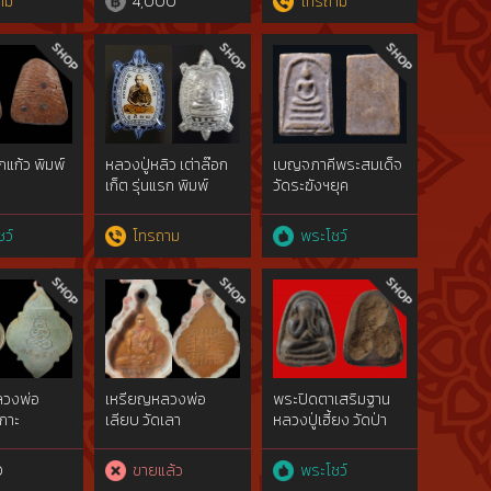
าม
4,000
โทรถาม
แก้ว พิมพ์
หลวงปู่หลิว เต่าล๊อก
เบญจภาคีพระสมเด็จ
เก็ต รุ่นแรก พิมพ์
วัดระฆังฯยุค
กลาง ปี 42
ต้น2408ทรายเงิน
ทรายทอง​ พิมพ์ใหญ่​
ว์
โทรถาม
พระโชว์
ฝนใช้ฯ(byผู้พัน)
ลวงพ่อ
เหรียญหลวงพ่อ
พระปิดตาเสริมฐาน
กาะ
เลียบ วัดเลา
หลวงปู่เฮี้ยง วัดป่า
าม ปี
0
ขายแล้ว
พระโชว์