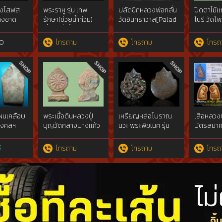
ผงโสฬส
พระราหู รุ่น เทพ
ปลัดขิกหลวงพ่อกลั่น
ปิดตาไม้เ
ลงชาด
รักษา(ช่วยน้ำท่วม)
วัดอินทราวาส[Palad
โนรี วัดโ
็ก ปี 03
เนื้อตะกั่วถ้ำชาพิมพ์เห
LP. Klun]
วัดละหาร
รียณกลม ปั้มโบราณ
0
โทรถาม
โทรถาม
โทรถ
ปี2538 วัดสุทัศน์ กทม.
ผนเคลือบ
พระเนื้อดินหลวงปู่
เหรียญหล่อโบราณ
เสือหลวง
มงคลฯ
บุญวัดกลางบางเเก้ว
นวะ พระพิฆเนศ รุ่น
บัตรสมาค
รีอยุธยา๔๐๐ปี{rare
ทรงยกฉัตร เบอร์ ๘๘
LP. Sai]
ปี2536 วัดสุทัศน์ เทพ
์
โทรถาม
โทรถาม
โทรถ
วราราม กรุงเทพ