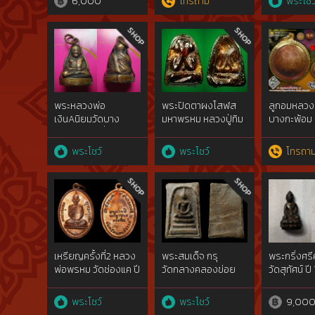
6,000
โทรถาม
พระโชว
พิมพ์พนมมื
เดียว{rare
กว่าร้อยปี
พระหลวงพ่อ
พระปิดตาผงโสฬส
ลูกอมหลวงพ
เงินAนิยมวัดบาง
มหาพรหม หลวงปู่ทิม
บางกะพ้อม 
คลานฯ,องค์ที่2จอบยุค
ดารา![Luk
ต้น๒๔๕๐ จ.พิจิตรที่ไม่
LP.Kong]
พระโชว์
พระโชว์
โทรถา
ผ่านการใช้สัมผัส{rare
show}๒๔๖๐
เหรียญครั้งที่2 หลวง
พระสมเด็จ กรุ
พระกริ่งศรี
พ่อพรหม วัดช่องแค ปี
วัดกลางคลองข่อย
วัดสุทัศน์ ปี
พ.ศ.2515
ราชบุรี
พระโชว์
พระโชว์
9,00