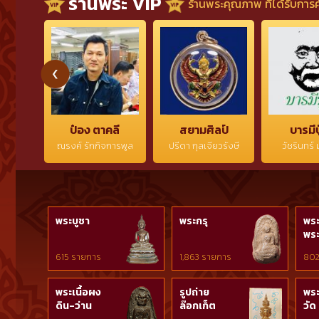
ร้านพระ VIP
ร้านพระคุณภาพ ที่ได้รับการ
ศรีสะเกษ พร้อมกล่อง
รานรอบองค์
เดิมๆ จากวัด + บัตร
พร้อมกล่องเ
การันตีพระ (ติดต่อ
วัด + บัตรกา
สอบถามเพิ่มเติม
(ติดต่อสอบถ
โทร./ไลน์
เติมโทร./ไลน
0819711350)
0819711350
ป๋อง ตาคลี
สยามศิลป์
บารมีป
ณรงค์ รักกิจการพูล
ปรีดา กุลเจียวรังษี
วัชรินทร์
พระบูชา
พระกรุ
พระ
พระ
615 รายการ
1,863 รายการ
802
พระเนื้อผง
รูปถ่าย
พระ
ดิน-ว่าน
ล๊อกเก็ต
วัด