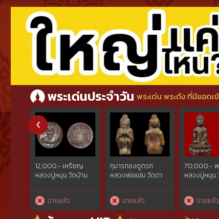
พระเด่นประจำวัน
พระเด่น พระดัง ที่มียอดเข
12,000.- เหรียญ
กุมารทองดูดรก
70,000.- พร
หลวงปู่หมุน วัดบ้าน
หลวงพ่อแช่ม วัดตา
หลวงปู่หมุน 
จาน รุ่นเสาร์ห้าบูชาครู
ก้อง นครปฐม
จาน รุ่นเจริ
พิมพ์บาตรน้ำมนต์ เนื้อ
นวโลหะ หมา
ขายแล้ว
ขายแล้ว
ขายแล้
ทองแดง หมายเลข
(สร้างแค่ 99
2796 ปี 2543
ปี 2542 (พร