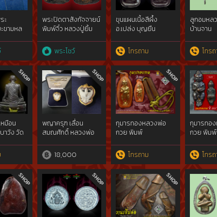
ระ
พระปิดตาสังกัจจายน์
ขุนแผนเนี้อสีผึ้ง
ลูกอมหลวง
มะขามหล
พิมพ์จิ๋ว หลวงปู่ยิ้ม
อ.เปล่ง บุญยืน
บ้านจาน
ัดปากคลอง
วัดหนองบัว
นื้อ
์
พระโชว์
โทรถาม
โทรถ
d๒๔๕๖{rare
นการใช้
เหมือน
พญาครุฑ เลื่อน
กุมารทองหลวงพ่อ
กุมารทอง
บาวัง วัด
สมณศักดิ์ หลวงพ่อ
กวย พิมพ์
กวย พิมพ์
ตาก
วราห์
เล็ก[Kumarn LP.
เล็ก[Kuma
Kuai]
Kuai]
ม
18,000
โทรถาม
โทรถ