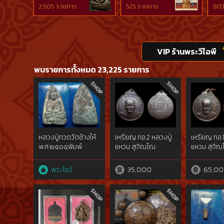
2,505 รายการ
525 รายการ
803
VIP ร้านพระวีไอพี
พบรายการทั้งหมด 23,225 รายการ
หลวงปู่ทวดวัดช้างไห้
เหรียญ ทอ.2 หลวงปู่
เหรียญ ทอ.1
พ.ศ.๒๕๐๕พิมพ์
แหวน สุจิณโณ
แหวน สุจิ
เตารีดโลหะผสมแร่
ทองคำgold{rare
พระโชว์
35,000
65,0
show}ไม่ผ่านการใช้