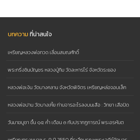
บทความ
ที่น่าสนใจ
เหรียญหลวงพ่อทวด เลื่อนสมณศักดิ์
พระกริ่งชินบัญชร หลวงปู่ทิม วัดละหารไร่ จังหวัดระยอง
หลวงพ่อเงิน วัดบางคลาน จังหวัดพิจิตร เหรียญหล่อจอบเล็ก
หลวงพ่อปาน วัดบางเหี้ย ท่านจารอะไรลงบนเสือ : วิทยา เสือปิด
ตา
วันมาฆบูชา ขึ้น ๑๕ ค่ำ เดือน ๓ กับปรากฏการณ์ พระอรหันต
สาวก ๑,๒๕๐รูป มาประชุมพร้อมโดยมิได้นัดหมาย
เหรียญทรงผนวช ร. 9 ปี 2550 ที่ระลึกบูรณะพระเจดีย์วัดบวร