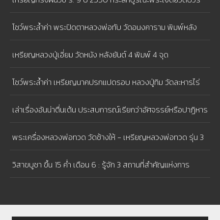
นิเวศวิหาร ในโอกาสมหามงคลเฉลิมพระชนมพรรษา 80 พรรษา
โชว์พระล้ำค่า พระปิดตาหลวงพ่อทับ วัดอนงคาราม พิมพ์หลัง
เบี้ย หนุนนําดวงชะตา ใครที่มีเคราะห์ดวงชะตาตก จะต้องหามาบูชา
เหรียญหลวงปู่เอี่ยม วัดหนัง หลังยันต์ 4 พิมพ์ 4 จุด
ติดตัว จะทําให้เรื่องร้ายกลับกลายเป็นดี
โชว์พระล้ำค่า เหรียญนาคปรกแปดรอบ หลวงปู่ทิม วัดละหารไร่
เนื้อทองแดงผิวไฟ
เล่าเรื่องอันน่าตื่นเต้น ประสบการณ์เรียกว่าอัศจรรย์หรือปาฏิหาร
ย์ - พระปิดตาหลวงปู่โต๊ะ
พระเครื่องหลวงพ่อทวด วัดช้างให้ - เหรียญหลวงพ่อทวด รุ่น 3
บล็อคช้างปล้อง
วิสาขบูชา ขึ้น 15 ค่ำ เดือน 6 : รู้จัก 3 สถานที่สำคัญแห่งการ
ประสูติ ตรัสรู้ และ ปรินิพพาน ของพระพุทธเจ้า