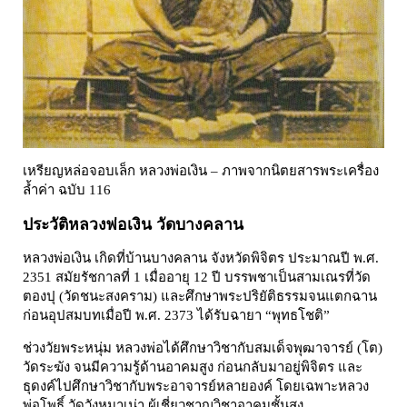
เหรียญหล่อจอบเล็ก หลวงพ่อเงิน – ภาพจากนิตยสารพระเครื่อง
ล้ำค่า ฉบับ 116
ประวัติหลวงพ่อเงิน วัดบางคลาน
หลวงพ่อเงิน เกิดที่บ้านบางคลาน จังหวัดพิจิตร ประมาณปี พ.ศ.
2351 สมัยรัชกาลที่ 1 เมื่ออายุ 12 ปี บรรพชาเป็นสามเณรที่วัด
ตองปุ (วัดชนะสงคราม) และศึกษาพระปริยัติธรรมจนแตกฉาน
ก่อนอุปสมบทเมื่อปี พ.ศ. 2373 ได้รับฉายา “พุทธโชติ”
ช่วงวัยพระหนุ่ม หลวงพ่อได้ศึกษาวิชากับสมเด็จพุฒาจารย์ (โต)
วัดระฆัง จนมีความรู้ด้านอาคมสูง ก่อนกลับมาอยู่พิจิตร และ
ธุดงค์ไปศึกษาวิชากับพระอาจารย์หลายองค์ โดยเฉพาะหลวง
พ่อโพธิ์ วัดวังหมาเน่า ผู้เชี่ยวชาญวิชาอาคมชั้นสูง