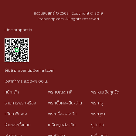
สงวนลิขสิทธิ์ © 2562 | Copyright © 2019
Prapantip.com, All rights reserved
Line prapantip
อีเมล prapantip@gmail.com
เวลาทำการ 8.00-18.00 น.
หน้าหลัก
พระเบญจภาคี
พระสมเด็จทุกวัด
รายการพระเครื่อง
พระเนื้อผง-ดิน-ว่าน
พระกรุ
แม็กกาซีนพระ
พระกริ่ง-พระชัย
พระบูชา
ร้านพระทั้งหมด
เหรียญหล่อ-ปั๊ม
รูปหล่อ
เข้าสู่ระบบ
พระปิดตา
เครื่องราง