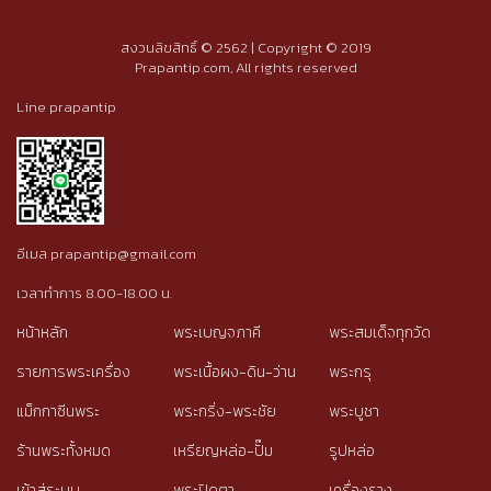
สงวนลิขสิทธิ์ © 2562 | Copyright © 2019
Prapantip.com, All rights reserved
Line prapantip
อีเมล prapantip@gmail.com
เวลาทำการ 8.00-18.00 น.
หน้าหลัก
พระเบญจภาคี
พระสมเด็จทุกวัด
รายการพระเครื่อง
พระเนื้อผง-ดิน-ว่าน
พระกรุ
แม็กกาซีนพระ
พระกริ่ง-พระชัย
พระบูชา
ร้านพระทั้งหมด
เหรียญหล่อ-ปั๊ม
รูปหล่อ
เข้าสู่ระบบ
พระปิดตา
เครื่องราง